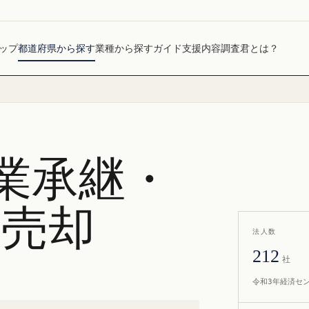
ップ
都道府県から探す
業種から探す
ガイド
支援内容
調査君とは？
業承継・
社売却
法人数
212
社
令和3年経済セ