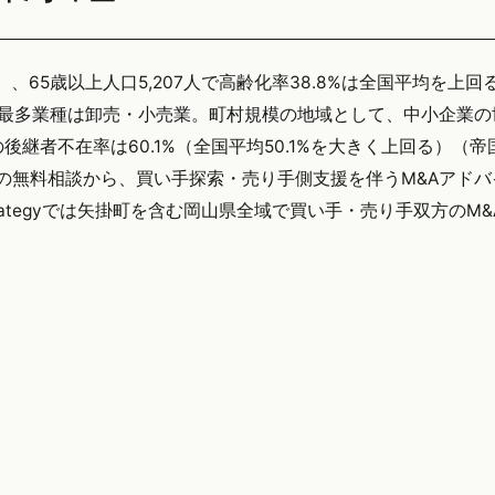
）、65歳以上人口5,207人で高齢化率38.8%は全国平均を上
、最多業種は卸売・小売業。町村規模の地域として、中小企業の
継者不在率は60.1%（全国平均50.1%を大きく上回る）（帝
での無料相談から、買い手探索・売り手側支援を伴うM&Aアド
rategyでは矢掛町を含む岡山県全域で買い手・売り手双方のM