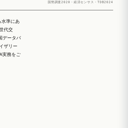
国勢調査2020・経済センサス・TDB2024
回る水準にあ
世代交
国データバ
バイザリー
&A実務をご