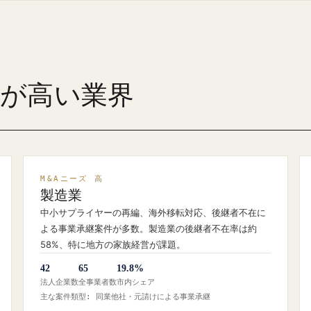
ズが高い業界
M&Aニーズ 高
製造業
中小サプライヤーの再編、海外移転対応、後継者不在に
よる事業承継案件が多数。製造業の後継者不在率は約
58%、特に地方の家族経営が課題。
42
65
19.8%
法人企業数
全事業者数
市内シェア
主な案件類型: 同業他社・元請けによる事業承継