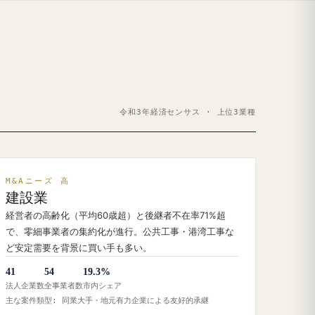
令和3年経済センサス · 上位3業種
M&Aニーズ 高
建設業
経営者の高齢化（平均60歳超）と後継者不在率71%超
で、零細事業者の集約化が進行。公共工事・港湾工事な
ど安定需要を背景に買い手も多い。
41
54
19.3%
法人企業数
全事業者数
市内シェア
主な案件類型: 同業大手・地元有力企業による友好的承継