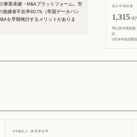
%）の事業承継・M&Aプラットフォーム。市
推計市場規模
後継者不在率60.1%（帝国データバン
1,315
億
M&Aを早期検討するメリットがありま
岡山県市場規模 
比
2024年経済構
60歳以上 経営者比率