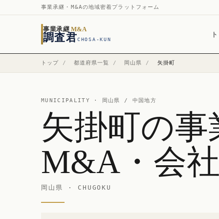
事業承継・M&Aの地域密着プラットフォーム
事業承継
M&A
ト
調査君
CHOSA-KUN
トップ
/
都道府県一覧
/
岡山県
/
矢掛町
MUNICIPALITY ·
岡山県
/ 中国地方
矢掛町の事
M&A・会
岡山県 · CHUGOKU