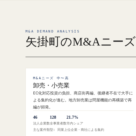
M&A DEMAND ANALYSIS
矢掛町のM&Aニー
M&Aニーズ 中〜高
卸売・小売業
EC化対応投資の負担、商店街再編、後継者不在で大手に
よる集約化が進む。地方卸売業は問屋機能の再構築で再
編が頻発。
46
128
21.7%
法人企業数
全事業者数
市内シェア
主な案件類型: 同業上位企業・商社による集約