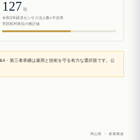
127
社
令和3年経済センサス法人数×不在率
市区町村単位の推計値
&A・第三者承継は雇用と技術を守る有力な選択肢です。公
岡山県 · 産業構成