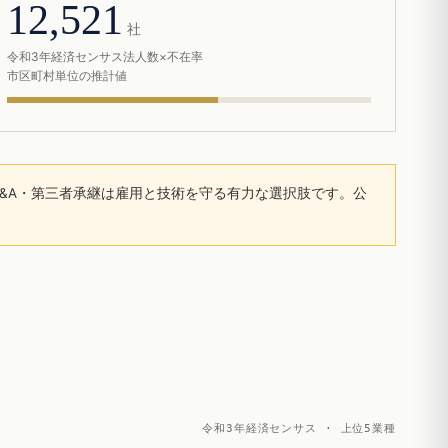
12,521
社
令和3年経済センサス法人数×不在率
市区町村単位の推計値
&A・第三者承継は雇用と技術を守る有力な選択肢です。公
令和3年経済センサス · 上位5業種