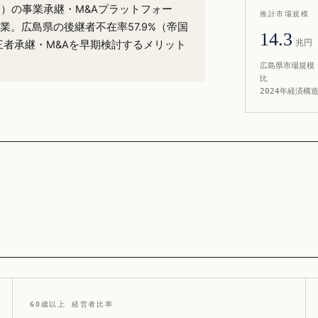
.1%）の事業承継・M&Aプラットフォー
推計市場規模
業。広島県の後継者不在率57.9%（帝国
14.3
兆円
三者承継・M&Aを早期検討するメリット
広島県市場規模 
比
2024年経済構
60歳以上 経営者比率