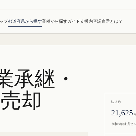
ップ
都道府県から探す
業種から探す
ガイド
支援内容
調査君とは？
業承継・
社売却
法人数
21,625
令和3年経済セ