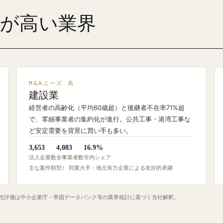
ズが高い業界
M&Aニーズ 高
建設業
経営者の高齢化（平均60歳超）と後継者不在率71%超
で、零細事業者の集約化が進行。公共工事・港湾工事な
ど安定需要を背景に買い手も多い。
3,653
4,083
16.9%
法人企業数
全事業者数
市内シェア
主な案件類型: 同業大手・地元有力企業による友好的承継
定性評価は中小企業庁・帝国データバンク等の業界統計に基づく当社解釈。