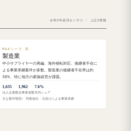
令和3年経済センサス · 上位3業種
M&Aニーズ 高
製造業
中小サプライヤーの再編、海外移転対応、後継者不在に
よる事業承継案件が多数。製造業の後継者不在率は約
58%、特に地方の家族経営が課題。
1,635
1,962
7.6%
法人企業数
全事業者数
市内シェア
主な案件類型: 同業他社・元請けによる事業承継