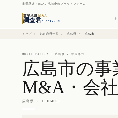
事業承継・M&Aの地域密着プラットフォーム
事業承継
M&A
ト
調査君
CHOSA-KUN
トップ
/
都道府県一覧
/
広島県
/
広島市
MUNICIPALITY ·
広島県
/ 中国地方
広島市の事
M&A・会
広島県 · CHUGOKU