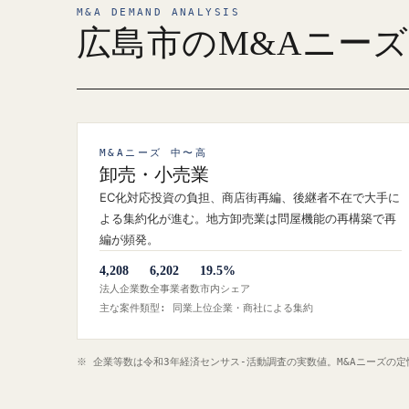
M&A DEMAND ANALYSIS
広島市のM&Aニー
M&Aニーズ 中〜高
卸売・小売業
EC化対応投資の負担、商店街再編、後継者不在で大手に
よる集約化が進む。地方卸売業は問屋機能の再構築で再
編が頻発。
4,208
6,202
19.5%
法人企業数
全事業者数
市内シェア
主な案件類型: 同業上位企業・商社による集約
※ 企業等数は令和3年経済センサス‐活動調査の実数値。M&Aニーズの