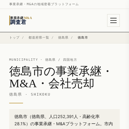
事業承継・M&Aの地域密着プラットフォーム
事業承継
M&A
調査君
トップ
/
都道府県一覧
/
徳島県
/
徳島市
MUNICIPALITY ·
徳島県
/ 四国地方
徳島市の事業承継・
M&A・会社売却
徳島県 · SHIKOKU
徳島市（徳島県、人口252,391人・高齢化率
28.1%）の事業承継・M&Aプラットフォーム。市内