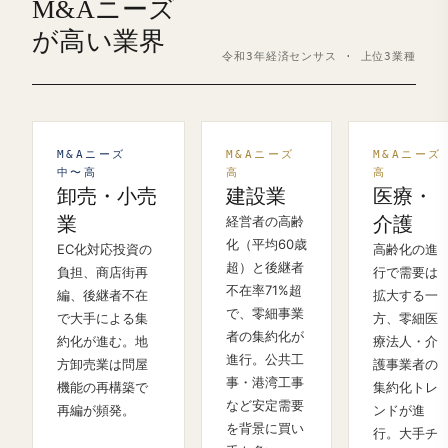
M&Aニーズ
が高い業界
令和3年経済センサス · 上位3業種
M&Aニーズ
M&Aニーズ
M&Aニーズ
中〜高
高
高
卸売・小売
建設業
医療・
業
経営者の高齢
介護
化（平均60歳
EC化対応投資の
高齢化の進
超）と後継者
負担、商店街再
行で需要は
不在率71%超
編、後継者不在
拡大する一
で、零細事業
で大手による集
方、零細医
者の集約化が
約化が進む。地
療法人・介
進行。公共工
方卸売業は問屋
護事業者の
事・港湾工事
機能の再構築で
集約化トレ
など安定需要
再編が頻発。
ンドが進
を背景に買い
行。大手チ