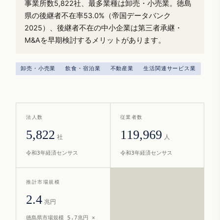
事業所数5,822社、最多業種は卸売・小売業。徳島
県の後継者不在率53.0%（帝国データバンク
2025）、後継者不在の中小企業は第三者承継・
M&Aを早期検討するメリットがあります。
卸売・小売業
飲食・宿泊業
不動産業
生活関連サービス業
法人数
従業者数
5,822
119,969
社
人
令和3年経済センサス
令和3年経済センサス
推計市場規模
2.4
兆円
徳島県市場規模 5.7兆円 ×