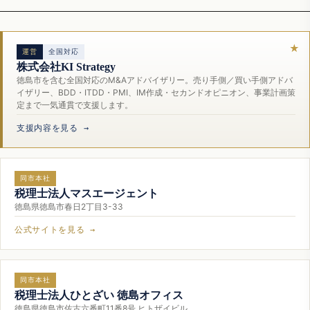
運営
全国対応
株式会社KI Strategy
徳島市を含む全国対応のM&Aアドバイザリー。売り手側／買い手側アドバ
イザリー、BDD・ITDD・PMI、IM作成・セカンドオピニオン、事業計画策
定まで一気通貫で支援します。
支援内容を見る →
同市本社
税理士法人マスエージェント
徳島県徳島市春日2丁目3-33
公式サイトを見る →
同市本社
税理士法人ひとざい 徳島オフィス
徳島県徳島市佐古六番町11番8号 ヒトザイビル