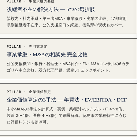
PILLAR · 事業承継の基礎
後継者不在の解決方法 — 5つの選択肢
親族内・社内承継・第三者M&A・事業譲渡・廃業の比較、47都道府
県別後継者不在率、公的支援窓口を網羅。徳島県の現状もカバー。
PILLAR · 専門家選定
事業承継・M&Aの相談先 完全比較
公的支援機関・銀行・税理士・M&A仲介・FA・M&Aコンサルの6カテ
ゴリを中立比較。双方代理問題、選定5チェックポイント。
PILLAR · 企業価値算定
企業価値算定の3手法 — 年買法・EV/EBITDA・DCF
中小M&Aの3手法を計算式・実例・業種別マルチプル（IT 4〜8倍、
製造 2〜4倍、医療 4〜8倍）で網羅解説。徳島市の業種特性に応じ
た評価レンジも参照可。