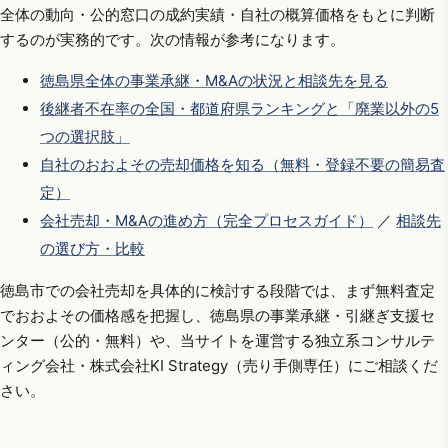
全体の動向・公的窓口の成約実績・自社の概算価格をもとに判断
するのが実務的です。次の情報が参考になります。
徳島県全体の事業承継・M&Aの状況と相談先を見る
後継者不在率の全国・都道府県ランキングと「廃業以外の5
つの選択肢」
自社のおおよその売却価格を知る（無料・登録不要の簡易査
定）
会社売却・M&Aの進め方（完全プロセスガイド）
／
相談先
の選び方・比較
徳島市での会社売却を具体的に検討する段階では、まず無料査定
でおおよその価格感を把握し、徳島県の事業承継・引継ぎ支援セ
ンター（公的・無料）や、当サイトを運営する独立系コンサルテ
ィング会社・株式会社KI Strategy（売り手側専任）にご相談くだ
さい。