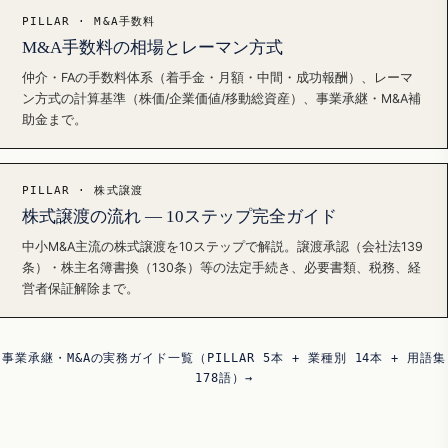
PILLAR · M&A手数料
M&A手数料の相場とレーマン方式
仲介・FAの手数料体系（着手金・月額・中間・成功報酬）、レーマ
ン方式の計算基準（株価/企業価値/移動総資産）、事業承継・M&A補
助金まで。
PILLAR · 株式譲渡
株式譲渡の流れ — 10ステップ完全ガイド
中小M&A主流の株式譲渡を10ステップで解説。譲渡承認（会社法139
条）・株主名簿書換（130条）等の法定手続き、必要書類、税務、経
営者保証解除まで。
事業承継・M&Aの実務ガイド一覧（PILLAR 5本 + 業種別 14本 + 用語集
178語）→