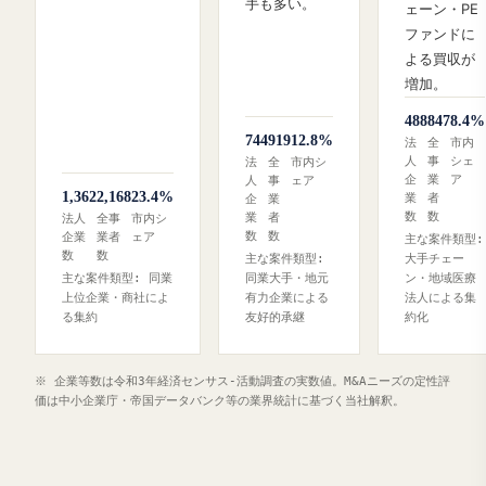
手も多い。
ェーン・PE
ファンドに
よる買収が
増加。
488
847
8.4%
744
919
12.8%
法
全
市内
人
事
シェ
法
全
市内シ
企
業
ア
人
事
ェア
1,362
2,168
23.4%
業
者
企
業
数
数
業
者
法人
全事
市内シ
数
数
企業
業者
ェア
主な案件類型:
数
数
主な案件類型:
大手チェー
主な案件類型: 同業
同業大手・地元
ン・地域医療
上位企業・商社によ
有力企業による
法人による集
る集約
友好的承継
約化
※ 企業等数は令和3年経済センサス‐活動調査の実数値。M&Aニーズの定性評
価は中小企業庁・帝国データバンク等の業界統計に基づく当社解釈。