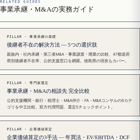
RELATED GUIDES
事業承継・M&Aの実務ガイド
PILLAR · 事業承継の基礎
後継者不在の解決方法 — 5つの選択肢
親族内・社内承継・第三者M&A・事業譲渡・廃業の比較、47都道府
県別後継者不在率、公的支援窓口を網羅。徳島県の現状もカバー。
PILLAR · 専門家選定
事業承継・M&Aの相談先 完全比較
公的支援機関・銀行・税理士・M&A仲介・FA・M&Aコンサルの6カテ
ゴリを中立比較。双方代理問題、選定5チェックポイント。
PILLAR · 企業価値算定
企業価値算定の3手法 — 年買法・EV/EBITDA・DCF