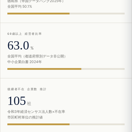
徳島県（帝国データバンク2025年）
全国平均 50.1%
60歳以上 経営者比率
63.0
%
全国平均（都道府県別データ非公開）
中小企業白書 2024年
後継者不在 企業数 推計
105
社
令和3年経済センサス法人数×不在率
市区町村単位の推計値