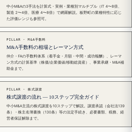
中小M&Aの3手法を計算式・実例・業種別マルチプル（IT 4〜8倍、
製造 2〜4倍、医療 4〜8倍）で網羅解説。板野町の業種特性に応じ
た評価レンジも参照可。
PILLAR · M&A手数料
M&A手数料の相場とレーマン方式
仲介・FAの手数料体系（着手金・月額・中間・成功報酬）、レーマ
ン方式の計算基準（株価/企業価値/移動総資産）、事業承継・M&A補
助金まで。
PILLAR · 株式譲渡
株式譲渡の流れ — 10ステップ完全ガイド
中小M&A主流の株式譲渡を10ステップで解説。譲渡承認（会社法139
条）・株主名簿書換（130条）等の法定手続き、必要書類、税務、経
営者保証解除まで。