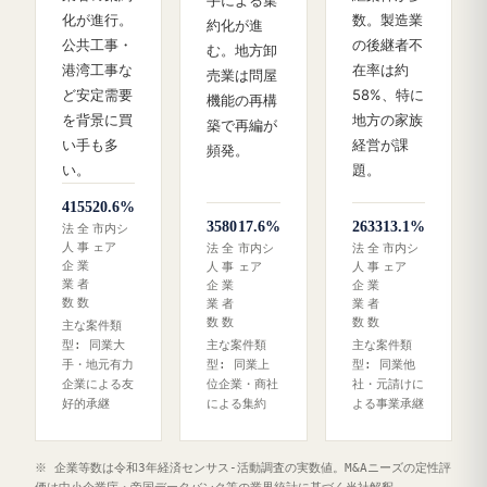
手による集
化が進行。
数。製造業
約化が進
公共工事・
の後継者不
む。地方卸
港湾工事な
在率は約
売業は問屋
ど安定需要
58%、特に
機能の再構
を背景に買
地方の家族
築で再編が
い手も多
経営が課
頻発。
い。
題。
41
55
20.6%
35
80
17.6%
26
33
13.1%
法
全
市内シ
人
事
ェア
法
全
市内シ
法
全
市内シ
企
業
人
事
ェア
人
事
ェア
業
者
企
業
企
業
数
数
業
者
業
者
数
数
数
数
主な案件類
型: 同業大
主な案件類
主な案件類
手・地元有力
型: 同業上
型: 同業他
企業による友
位企業・商社
社・元請けに
好的承継
による集約
よる事業承継
※ 企業等数は令和3年経済センサス‐活動調査の実数値。M&Aニーズの定性評