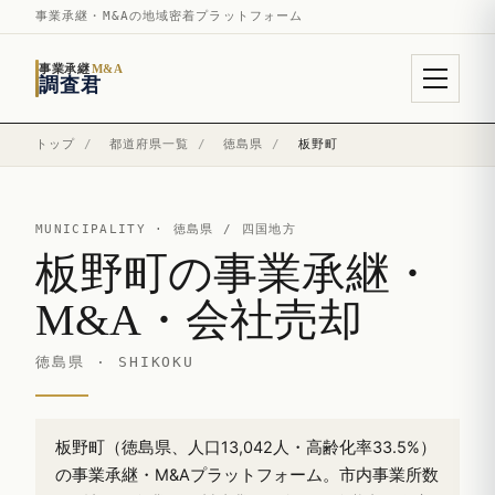
事業承継・M&Aの地域密着プラットフォーム
事業承継
M&A
調査君
トップ
/
都道府県一覧
/
徳島県
/
板野町
MUNICIPALITY ·
徳島県
/ 四国地方
板野町の事業承継・
M&A・会社売却
徳島県 · SHIKOKU
板野町（徳島県、人口13,042人・高齢化率33.5%）
の事業承継・M&Aプラットフォーム。市内事業所数