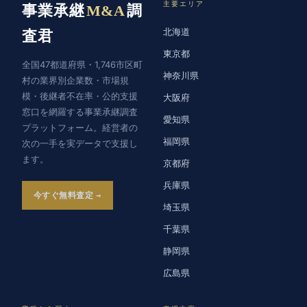
主要エリア
事業承継
M&A
調
北海道
査君
東京都
全国47都道府県・1,746市区町
神奈川県
村の業界別企業数・市場規
模・後継者不在率・公的支援
大阪府
窓口を網羅する事業承継調査
愛知県
プラットフォーム。経営者の
福岡県
次の一手を実データで支援し
ます。
京都府
兵庫県
今すぐ無料査定
埼玉県
千葉県
静岡県
広島県