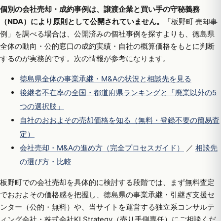
個別の会社売却・成約事例は、譲渡企業と買い手の守秘義務
（NDA）により原則として公開されていません。
「板野町 売却事
例」を調べる場合は、公開済みの個社事例を探すよりも、徳島県
全体の動向・公的窓口の成約実績・自社の概算価格をもとに判断
するのが実務的です。次の情報が参考になります。
徳島県全体の事業承継・M&Aの状況と相談先を見る
後継者不在率の全国・都道府県ランキングと「廃業以外の5
つの選択肢」
自社のおおよその売却価格を知る（無料・登録不要の簡易査
定）
会社売却・M&Aの進め方（完全プロセスガイド）
／
相談先
の選び方・比較
板野町での会社売却を具体的に検討する段階では、まず無料査定
でおおよその価格感を把握し、徳島県の事業承継・引継ぎ支援セ
ンター（公的・無料）や、当サイトを運営する独立系コンサルテ
ィング会社・株式会社KI Strategy（売り手側専任）にご相談くだ