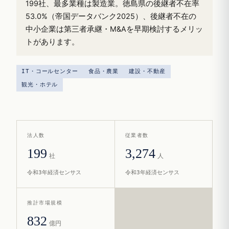
199社、最多業種は製造業。徳島県の後継者不在率
53.0%（帝国データバンク2025）、後継者不在の
中小企業は第三者承継・M&Aを早期検討するメリッ
トがあります。
IT・コールセンター
食品・農業
建設・不動産
観光・ホテル
法人数
従業者数
199
3,274
社
人
令和3年経済センサス
令和3年経済センサス
推計市場規模
832
億円