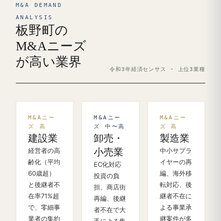
M&A DEMAND
ANALYSIS
板野町の
M&Aニーズ
が高い業界
令和3年経済センサス · 上位3業種
M&Aニー
M&Aニー
M&Aニー
ズ 高
ズ 中〜高
ズ 高
建設業
卸売・
製造業
経営者の高
小売業
中小サプラ
齢化（平均
イヤーの再
EC化対応
60歳超）
編、海外移
投資の負
と後継者不
転対応、後
担、商店街
在率71%超
継者不在に
再編、後継
で、零細事
よる事業承
者不在で大
業者の集約
継案件が多