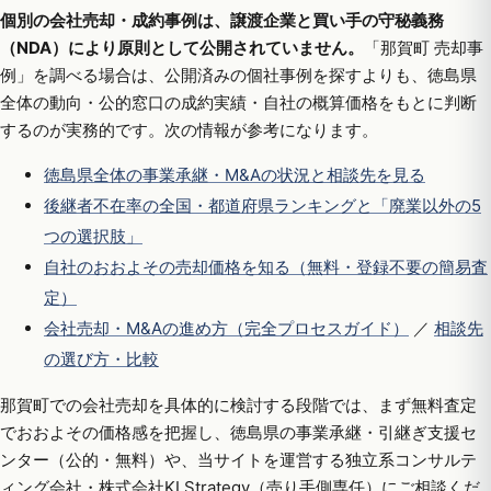
個別の会社売却・成約事例は、譲渡企業と買い手の守秘義務
（NDA）により原則として公開されていません。
「那賀町 売却事
例」を調べる場合は、公開済みの個社事例を探すよりも、徳島県
全体の動向・公的窓口の成約実績・自社の概算価格をもとに判断
するのが実務的です。次の情報が参考になります。
徳島県全体の事業承継・M&Aの状況と相談先を見る
後継者不在率の全国・都道府県ランキングと「廃業以外の5
つの選択肢」
自社のおおよその売却価格を知る（無料・登録不要の簡易査
定）
会社売却・M&Aの進め方（完全プロセスガイド）
／
相談先
の選び方・比較
那賀町での会社売却を具体的に検討する段階では、まず無料査定
でおおよその価格感を把握し、徳島県の事業承継・引継ぎ支援セ
ンター（公的・無料）や、当サイトを運営する独立系コンサルテ
ィング会社・株式会社KI Strategy（売り手側専任）にご相談くだ