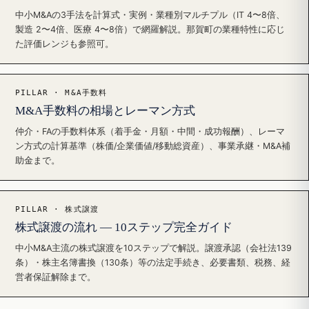
中小M&Aの3手法を計算式・実例・業種別マルチプル（IT 4〜8倍、
製造 2〜4倍、医療 4〜8倍）で網羅解説。那賀町の業種特性に応じ
た評価レンジも参照可。
PILLAR · M&A手数料
M&A手数料の相場とレーマン方式
仲介・FAの手数料体系（着手金・月額・中間・成功報酬）、レーマ
ン方式の計算基準（株価/企業価値/移動総資産）、事業承継・M&A補
助金まで。
PILLAR · 株式譲渡
株式譲渡の流れ — 10ステップ完全ガイド
中小M&A主流の株式譲渡を10ステップで解説。譲渡承認（会社法139
条）・株主名簿書換（130条）等の法定手続き、必要書類、税務、経
営者保証解除まで。