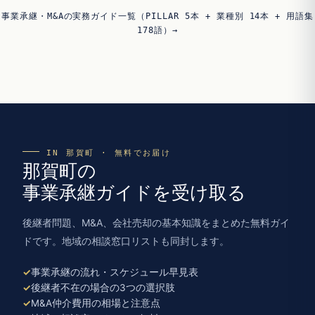
事業承継・M&Aの実務ガイド一覧（PILLAR 5本 + 業種別 14本 + 用語集
178語）→
IN 那賀町 · 無料でお届け
那賀町の
事業承継ガイドを受け取る
後継者問題、M&A、会社売却の基本知識をまとめた無料ガイ
ドです。地域の相談窓口リストも同封します。
事業承継の流れ・スケジュール早見表
後継者不在の場合の3つの選択肢
M&A仲介費用の相場と注意点