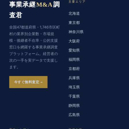
主要エリア
事業承継
M&A
調
北海道
査君
東京都
全国47都道府県・1,746市区町
神奈川県
村の業界別企業数・市場規
模・後継者不在率・公的支援
大阪府
窓口を網羅する事業承継調査
愛知県
プラットフォーム。経営者の
福岡県
次の一手を実データで支援し
ます。
京都府
兵庫県
今すぐ無料査定
埼玉県
千葉県
静岡県
広島県