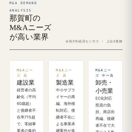
M&A DEMAND
ANALYSIS
那賀町の
M&Aニーズ
が高い業界
令和3年経済センサス · 上位3業種
M&Aニー
M&Aニー
M&Aニー
ズ 高
ズ 高
ズ 中〜高
建設業
製造業
卸売・
経営者の高
中小サプラ
小売業
齢化（平均
イヤーの再
EC化対応
60歳超）
編、海外移
投資の負
と後継者不
転対応、後
担、商店街
在率71%超
継者不在に
再編、後継
で、零細事
よる事業承
者不在で大
業者の集約
継案件が多