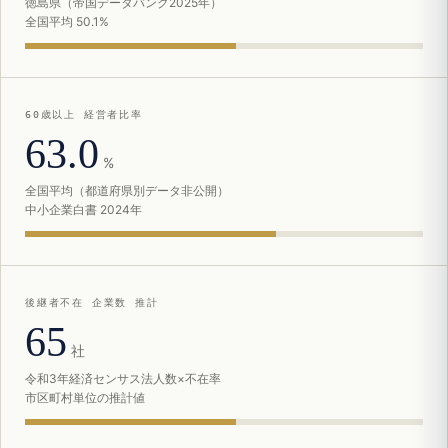
徳島県（帝国データバンク2025年）
全国平均 50.1%
60歳以上 経営者比率
63.0
%
全国平均（都道府県別データ非公開）
中小企業白書 2024年
後継者不在 企業数 推計
65
社
令和3年経済センサス法人数×不在率
市区町村単位の推計値