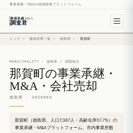
事業承継・M&Aの地域密着プラットフォーム
事業承継
M&A
調査君
トップ
/
都道府県一覧
/
徳島県
/
那賀町
MUNICIPALITY ·
徳島県
/ 四国地方
那賀町の事業承継・
M&A・会社売却
徳島県 · SHIKOKU
那賀町（徳島県、人口7,367人・高齢化率51.7%）の
事業承継・M&Aプラットフォーム。市内事業所数