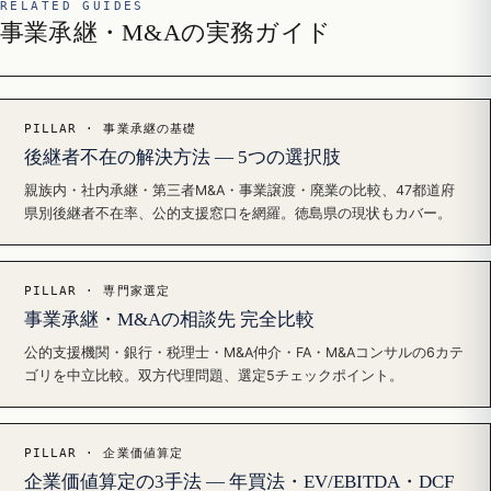
RELATED GUIDES
事業承継・M&Aの実務ガイド
PILLAR · 事業承継の基礎
後継者不在の解決方法 — 5つの選択肢
親族内・社内承継・第三者M&A・事業譲渡・廃業の比較、47都道府
県別後継者不在率、公的支援窓口を網羅。徳島県の現状もカバー。
PILLAR · 専門家選定
事業承継・M&Aの相談先 完全比較
公的支援機関・銀行・税理士・M&A仲介・FA・M&Aコンサルの6カテ
ゴリを中立比較。双方代理問題、選定5チェックポイント。
PILLAR · 企業価値算定
企業価値算定の3手法 — 年買法・EV/EBITDA・DCF