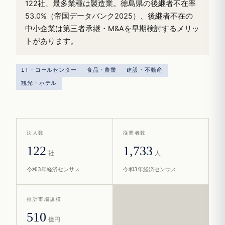
122社、最多業種は製造業。徳島県の後継者不在率
53.0%（帝国データバンク2025）、後継者不在の
中小企業は第三者承継・M&Aを早期検討するメリッ
トがあります。
IT・コールセンター
食品・農業
建設・不動産
観光・ホテル
法人数
従業者数
122
1,733
社
人
令和3年経済センサス
令和3年経済センサス
推計市場規模
510
億円