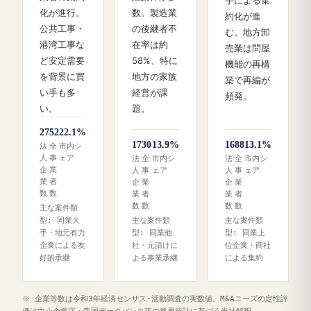
手による集
化が進行。
数。製造業
約化が進
公共工事・
の後継者不
む。地方卸
港湾工事な
在率は約
売業は問屋
ど安定需要
58%、特に
機能の再構
を背景に買
地方の家族
築で再編が
い手も多
経営が課
頻発。
い。
題。
27
52
22.1%
17
30
13.9%
16
88
13.1%
法
全
市内シ
人
事
ェア
法
全
市内シ
法
全
市内シ
企
業
人
事
ェア
人
事
ェア
業
者
企
業
企
業
数
数
業
者
業
者
数
数
数
数
主な案件類
型: 同業大
主な案件類
主な案件類
手・地元有力
型: 同業他
型: 同業上
企業による友
社・元請けに
位企業・商社
好的承継
よる事業承継
による集約
※ 企業等数は令和3年経済センサス‐活動調査の実数値。M&Aニーズの定性評