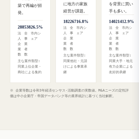
に地方の家族
を背景に買い
築で再編が頻
経営が課題。
手も多い。
発。
182
267
16.8%
140
214
12.9%
288
538
26.5%
法
全
市内シ
法
全
市内シ
人
事
ェア
人
事
ェア
法
全
市内シ
企
業
企
業
人
事
ェア
業
者
業
者
企
業
数
数
数
数
業
者
数
数
主な案件類型:
主な案件類型:
主な案件類型:
同業他社・元請
同業大手・地元
同業上位企業・
けによる事業承
有力企業による
商社による集約
継
友好的承継
※ 企業等数は令和3年経済センサス‐活動調査の実数値。M&Aニーズの定性評
価は中小企業庁・帝国データバンク等の業界統計に基づく当社解釈。