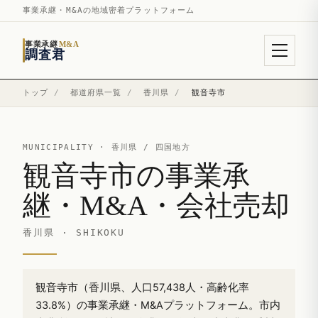
事業承継・M&Aの地域密着プラットフォーム
事業承継
M&A
調査君
トップ
/
都道府県一覧
/
香川県
/
観音寺市
MUNICIPALITY ·
香川県
/ 四国地方
観音寺市の事業承
継・M&A・会社売却
香川県 · SHIKOKU
観音寺市（香川県、人口57,438人・高齢化率
33.8%）の事業承継・M&Aプラットフォーム。市内