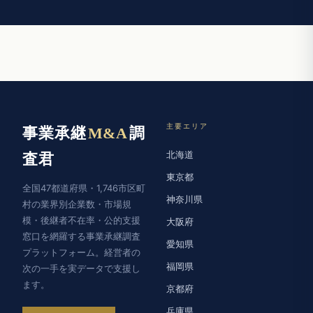
主要エリア
事業承継
M&A
調
北海道
査君
東京都
全国47都道府県・1,746市区町
神奈川県
村の業界別企業数・市場規
模・後継者不在率・公的支援
大阪府
窓口を網羅する事業承継調査
愛知県
プラットフォーム。経営者の
福岡県
次の一手を実データで支援し
ます。
京都府
兵庫県