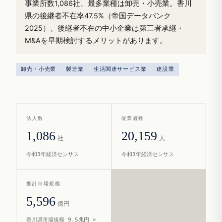
事業所数1,086社、最多業種は卸売・小売業。香川
県の後継者不在率47.5%（帝国データバンク
2025）、後継者不在の中小企業は第三者承継・
M&Aを早期検討するメリットがあります。
卸売・小売業
製造業
生活関連サービス業
建設業
法人数
従業者数
1,086
20,159
社
人
令和3年経済センサス
令和3年経済センサス
推計市場規模
5,596
億円
香川県市場規模 9.5兆円 ×