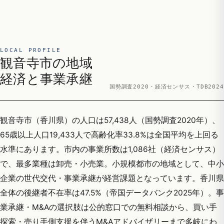
LOCAL PROFILE
観音寺市の地域
経済と事業承継
国勢調査2020・経済センサス・TDB2024
観音寺市（香川県）の人口は57,438人（国勢調査2020年）、
65歳以上人口19,433人で高齢化率33.8%は全国平均を上回る
水準にあります。市内の事業所数は1,086社（経済センサス）
で、最多業種は卸売・小売業。小規模都市の地域として、中小
企業の世代交代・事業承継が経営課題となっています。香川県
全体の後継者不在率は47.5%（帝国データバンク2025年）。事
業承継・M&Aの選択肢は公的窓口での無料相談から、買い手
探索・売り手側支援を伴うM&Aアドバイザリーまで多岐にわ