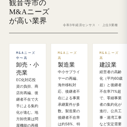
観音寺市の
M&Aニーズ
が高い業界
令和3年経済センサス · 上位3業種
M&Aニーズ
M&Aニーズ
M&Aニーズ
中〜高
高
高
卸売・小
製造業
建設業
売業
中小サプライ
経営者の高齢
ヤーの再編、
化（平均60歳
EC化対応投
海外移転対
超）と後継者
資の負担、商
応、後継者不
不在率71%超
店街再編、後
在による事業
で、零細事業
継者不在で大
承継案件が多
者の集約化が
手による集約
数。製造業の
進行。公共工
化が進む。地
後継者不在率
事・港湾工事
方卸売業は問
は約58%、特
など安定需要
屋機能の再構