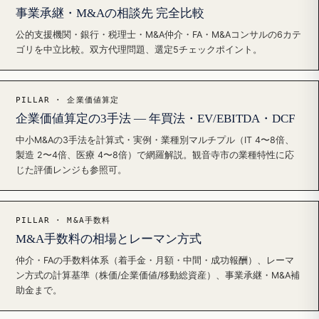
事業承継・M&Aの相談先 完全比較
公的支援機関・銀行・税理士・M&A仲介・FA・M&Aコンサルの6カテ
ゴリを中立比較。双方代理問題、選定5チェックポイント。
PILLAR · 企業価値算定
企業価値算定の3手法 — 年買法・EV/EBITDA・DCF
中小M&Aの3手法を計算式・実例・業種別マルチプル（IT 4〜8倍、
製造 2〜4倍、医療 4〜8倍）で網羅解説。観音寺市の業種特性に応
じた評価レンジも参照可。
PILLAR · M&A手数料
M&A手数料の相場とレーマン方式
仲介・FAの手数料体系（着手金・月額・中間・成功報酬）、レーマ
ン方式の計算基準（株価/企業価値/移動総資産）、事業承継・M&A補
助金まで。