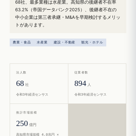
68社、最多業種は水産業。高知県の後継者不在率
63.2%（帝国データバンク2025）、後継者不在の
中小企業は第三者承継・M&Aを早期検討するメリッ
トがあります。
農業・食品
水産業
建設・不動産
観光・ホテル
法人数
従業者数
68
894
社
人
令和3年経済センサス
令和3年経済センサス
推計市場規模
250
億円
高知県市場規模 4.0兆円 ×