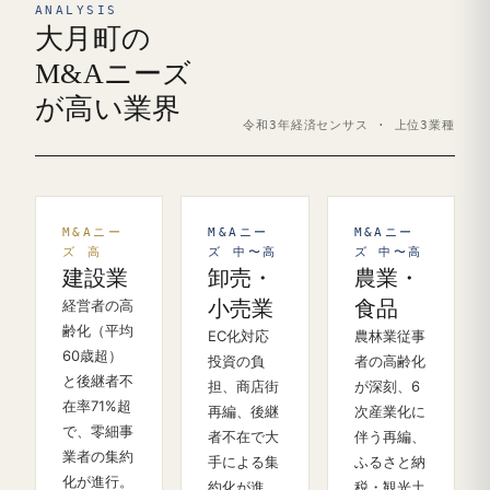
ANALYSIS
大月町の
M&Aニーズ
が高い業界
令和3年経済センサス · 上位3業種
M&Aニー
M&Aニー
M&Aニー
ズ 高
ズ 中〜高
ズ 中〜高
建設業
卸売・
農業・
経営者の高
小売業
食品
齢化（平均
EC化対応
農林業従事
60歳超）
投資の負
者の高齢化
と後継者不
担、商店街
が深刻、6
在率71%超
再編、後継
次産業化に
で、零細事
者不在で大
伴う再編、
業者の集約
手による集
ふるさと納
化が進行。
約化が進
税・観光土