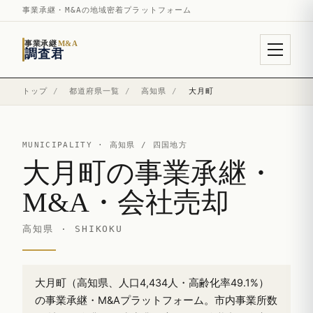
事業承継・M&Aの地域密着プラットフォーム
事業承継
M&A
調査君
トップ
/
都道府県一覧
/
高知県
/
大月町
MUNICIPALITY ·
高知県
/ 四国地方
大月町の事業承継・
M&A・会社売却
高知県 · SHIKOKU
大月町（高知県、人口4,434人・高齢化率49.1%）
の事業承継・M&Aプラットフォーム。市内事業所数