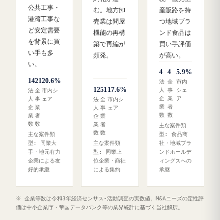
公共工事・
む。地方卸
産販路を持
港湾工事な
売業は問屋
つ地域ブラ
ど安定需要
機能の再構
ンド食品は
を背景に買
築で再編が
買い手評価
い手も多
頻発。
が高い。
い。
4
4
5.9%
14
21
20.6%
法
全
市内
12
51
17.6%
人
事
シェ
法
全
市内シ
企
業
ア
人
事
ェア
法
全
市内シ
業
者
企
業
人
事
ェア
数
数
業
者
企
業
数
数
業
者
主な案件類
数
数
主な案件類
型: 食品商
型: 同業大
主な案件類
社・地域ブラ
手・地元有力
型: 同業上
ンドホールデ
企業による友
位企業・商社
ィングスへの
好的承継
による集約
承継
※ 企業等数は令和3年経済センサス‐活動調査の実数値。M&Aニーズの定性評
価は中小企業庁・帝国データバンク等の業界統計に基づく当社解釈。