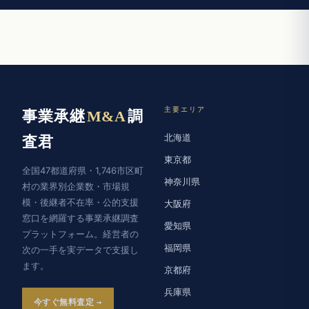
主要エリア
事業承継
M&A
調
北海道
査君
東京都
全国47都道府県・1,746市区町
神奈川県
村の業界別企業数・市場規
模・後継者不在率・公的支援
大阪府
窓口を網羅する事業承継調査
愛知県
プラットフォーム。経営者の
福岡県
次の一手を実データで支援し
ます。
京都府
兵庫県
今すぐ無料査定