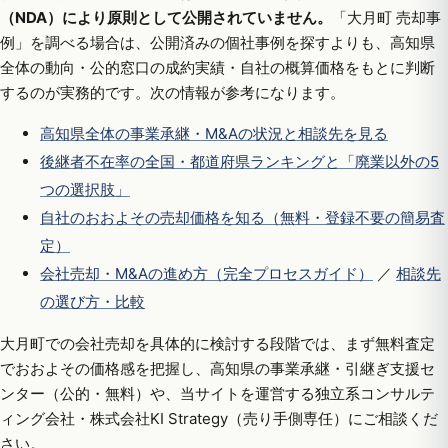
（NDA）により原則として公開されていません。
「大月町 売却事
例」を調べる場合は、公開済みの個社事例を探すよりも、高知県
全体の動向・公的窓口の成約実績・自社の概算価格をもとに判断
するのが実務的です。次の情報が参考になります。
高知県全体の事業承継・M&Aの状況と相談先を見る
後継者不在率の全国・都道府県ランキングと「廃業以外の5
つの選択肢」
自社のおおよその売却価格を知る（無料・登録不要の簡易査
定）
会社売却・M&Aの進め方（完全プロセスガイド）
／
相談先
の選び方・比較
大月町での会社売却を具体的に検討する段階では、まず無料査定
でおおよその価格感を把握し、高知県の事業承継・引継ぎ支援セ
ンター（公的・無料）や、当サイトを運営する独立系コンサルテ
ィング会社・株式会社KI Strategy（売り手側専任）にご相談くだ
さい。