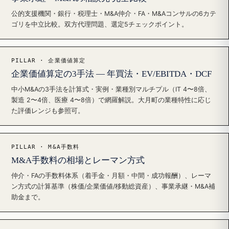
公的支援機関・銀行・税理士・M&A仲介・FA・M&Aコンサルの6カテ
ゴリを中立比較。双方代理問題、選定5チェックポイント。
PILLAR · 企業価値算定
企業価値算定の3手法 — 年買法・EV/EBITDA・DCF
中小M&Aの3手法を計算式・実例・業種別マルチプル（IT 4〜8倍、
製造 2〜4倍、医療 4〜8倍）で網羅解説。大月町の業種特性に応じ
た評価レンジも参照可。
PILLAR · M&A手数料
M&A手数料の相場とレーマン方式
仲介・FAの手数料体系（着手金・月額・中間・成功報酬）、レーマ
ン方式の計算基準（株価/企業価値/移動総資産）、事業承継・M&A補
助金まで。