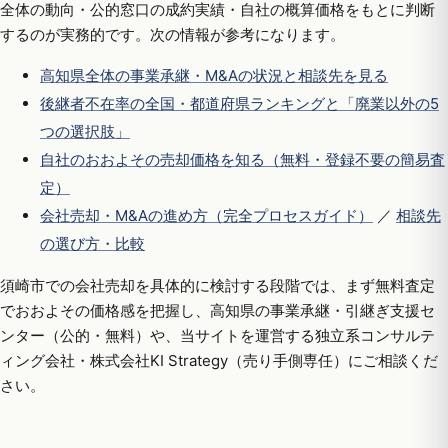
全体の動向・公的窓口の成約実績・自社の概算価格をもとに判断
するのが実務的です。次の情報が参考になります。
高知県全体の事業承継・M&Aの状況と相談先を見る
後継者不在率の全国・都道府県ランキングと「廃業以外の5
つの選択肢」
自社のおおよその売却価格を知る（無料・登録不要の簡易査
定）
会社売却・M&Aの進め方（完全プロセスガイド）
／
相談先
の選び方・比較
須崎市での会社売却を具体的に検討する段階では、まず無料査定
でおおよその価格感を把握し、高知県の事業承継・引継ぎ支援セ
ンター（公的・無料）や、当サイトを運営する独立系コンサルテ
ィング会社・株式会社KI Strategy（売り手側専任）にご相談くだ
さい。