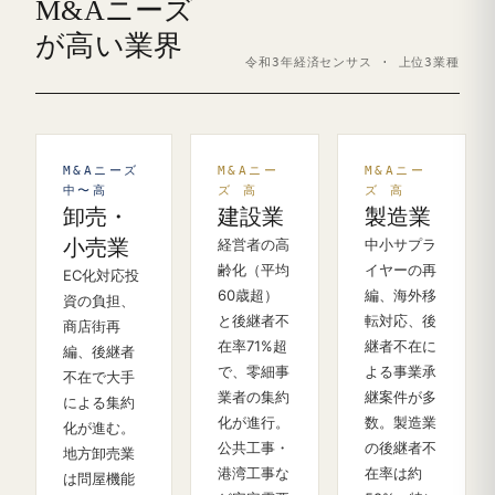
M&Aニーズ
が高い業界
令和3年経済センサス · 上位3業種
M&Aニーズ
M&Aニー
M&Aニー
中〜高
ズ 高
ズ 高
卸売・
建設業
製造業
小売業
経営者の高
中小サプラ
齢化（平均
イヤーの再
EC化対応投
60歳超）
編、海外移
資の負担、
と後継者不
転対応、後
商店街再
在率71%超
継者不在に
編、後継者
で、零細事
よる事業承
不在で大手
業者の集約
継案件が多
による集約
化が進行。
数。製造業
化が進む。
公共工事・
の後継者不
地方卸売業
港湾工事な
在率は約
は問屋機能