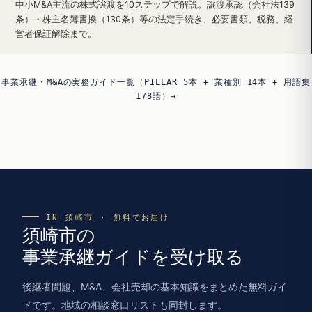
中小M&A主流の株式譲渡を10ステップで解説。譲渡承認（会社法139
条）・株主名簿書換（130条）等の法定手続き、必要書類、税務、経
営者保証解除まで。
事業承継・M&Aの実務ガイド一覧（PILLAR 5本 + 業種別 14本 + 用語集
178語）→
IN 須崎市 · 無料でお届け
須崎市の
事業承継ガイドを受け取る
後継者問題、M&A、会社売却の基本知識をまとめた無料ガイ
ドです。地域の相談窓口リストも同封します。