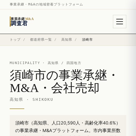
事業承継・M&Aの地域密着プラットフォーム
事業承継
M&A
調査君
トップ
/
都道府県一覧
/
高知県
/
須崎市
MUNICIPALITY ·
高知県
/ 四国地方
須崎市の事業承継・
M&A・会社売却
高知県 · SHIKOKU
須崎市（高知県、人口20,590人・高齢化率40.6%）
の事業承継・M&Aプラットフォーム。市内事業所数