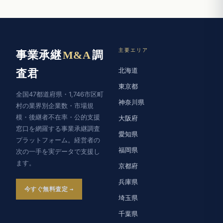
主要エリア
事業承継
M&A
調
北海道
査君
東京都
全国47都道府県・1,746市区町
神奈川県
村の業界別企業数・市場規
模・後継者不在率・公的支援
大阪府
窓口を網羅する事業承継調査
愛知県
プラットフォーム。経営者の
福岡県
次の一手を実データで支援し
ます。
京都府
兵庫県
今すぐ無料査定
埼玉県
千葉県