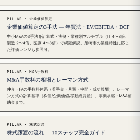
PILLAR · 企業価値算定
企業価値算定の3手法 — 年買法・EV/EBITDA・DCF
中小M&Aの3手法を計算式・実例・業種別マルチプル（IT 4〜8倍、
製造 2〜4倍、医療 4〜8倍）で網羅解説。須崎市の業種特性に応じ
た評価レンジも参照可。
PILLAR · M&A手数料
M&A手数料の相場とレーマン方式
仲介・FAの手数料体系（着手金・月額・中間・成功報酬）、レーマ
ン方式の計算基準（株価/企業価値/移動総資産）、事業承継・M&A補
助金まで。
PILLAR · 株式譲渡
株式譲渡の流れ — 10ステップ完全ガイド