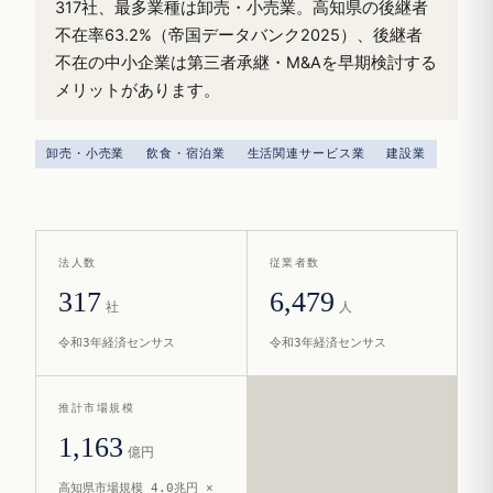
317社、最多業種は卸売・小売業。高知県の後継者
不在率63.2%（帝国データバンク2025）、後継者
不在の中小企業は第三者承継・M&Aを早期検討する
メリットがあります。
卸売・小売業
飲食・宿泊業
生活関連サービス業
建設業
法人数
従業者数
317
6,479
社
人
令和3年経済センサス
令和3年経済センサス
推計市場規模
1,163
億円
高知県市場規模 4.0兆円 ×