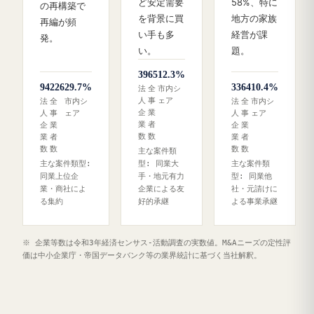
ど安定需要
58%、特に
の再構築で
を背景に買
地方の家族
再編が頻
い手も多
経営が課
発。
い。
題。
39
65
12.3%
94
226
29.7%
33
64
10.4%
法
全
市内シ
人
事
ェア
法
全
市内シ
法
全
市内シ
企
業
人
事
ェア
人
事
ェア
業
者
企
業
企
業
数
数
業
者
業
者
数
数
数
数
主な案件類
主な案件類型:
型: 同業大
主な案件類
同業上位企
手・地元有力
型: 同業他
業・商社によ
企業による友
社・元請けに
る集約
好的承継
よる事業承継
※ 企業等数は令和3年経済センサス‐活動調査の実数値。M&Aニーズの定性評
価は中小企業庁・帝国データバンク等の業界統計に基づく当社解釈。