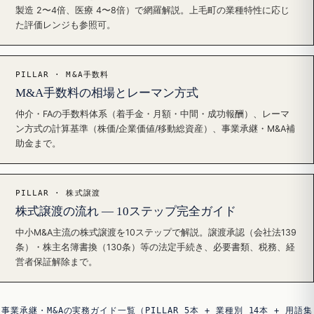
製造 2〜4倍、医療 4〜8倍）で網羅解説。上毛町の業種特性に応じ
た評価レンジも参照可。
PILLAR · M&A手数料
M&A手数料の相場とレーマン方式
仲介・FAの手数料体系（着手金・月額・中間・成功報酬）、レーマ
ン方式の計算基準（株価/企業価値/移動総資産）、事業承継・M&A補
助金まで。
PILLAR · 株式譲渡
株式譲渡の流れ — 10ステップ完全ガイド
中小M&A主流の株式譲渡を10ステップで解説。譲渡承認（会社法139
条）・株主名簿書換（130条）等の法定手続き、必要書類、税務、経
営者保証解除まで。
事業承継・M&Aの実務ガイド一覧（PILLAR 5本 + 業種別 14本 + 用語集