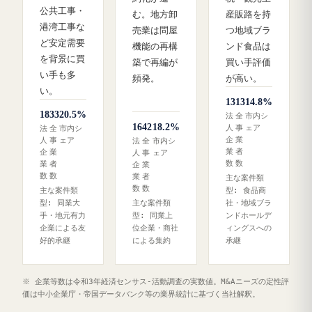
公共工事・
む。地方卸
産販路を持
港湾工事な
売業は問屋
つ地域ブラ
ど安定需要
機能の再構
ンド食品は
を背景に買
築で再編が
買い手評価
い手も多
頻発。
が高い。
い。
13
13
14.8%
18
33
20.5%
法
全
市内シ
16
42
18.2%
人
事
ェア
法
全
市内シ
企
業
人
事
ェア
法
全
市内シ
業
者
企
業
人
事
ェア
数
数
業
者
企
業
数
数
業
者
主な案件類
数
数
主な案件類
型: 食品商
型: 同業大
主な案件類
社・地域ブラ
手・地元有力
型: 同業上
ンドホールデ
企業による友
位企業・商社
ィングスへの
好的承継
による集約
承継
※ 企業等数は令和3年経済センサス‐活動調査の実数値。M&Aニーズの定性評
価は中小企業庁・帝国データバンク等の業界統計に基づく当社解釈。