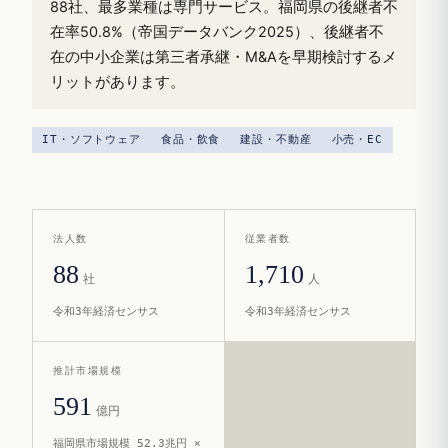
88社、最多業種は専門サービス。福岡県の後継者不
在率50.8%（帝国データバンク2025）、後継者不
在の中小企業は第三者承継・M&Aを早期検討するメ
リットがあります。
IT・ソフトウェア
食品・飲食
建設・不動産
小売・EC
法人数
従業者数
88
1,710
社
人
令和3年経済センサス
令和3年経済センサス
推計市場規模
591
億円
福岡県市場規模 52.3兆円 ×