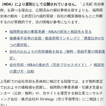
（NDA）により原則として公開されていません。
「上毛町 売却事
例」を調べる場合は、公開済みの個社事例を探すよりも、福岡県
全体の動向・公的窓口の成約実績・自社の概算価格をもとに判断
するのが実務的です。次の情報が参考になります。
福岡県全体の事業承継・M&Aの状況と相談先を見る
後継者不在率の全国・都道府県ランキングと「廃業以外の5
つの選択肢」
自社のおおよその売却価格を知る（無料・登録不要の簡易査
定）
会社売却・M&Aの進め方（完全プロセスガイド）
／
相談先
の選び方・比較
上毛町での会社売却を具体的に検討する段階では、まず無料査定
でおおよその価格感を把握し、福岡県の事業承継・引継ぎ支援セ
ンター（公的・無料）や、当サイトを運営する独立系コンサルテ
ィング会社・株式会社KI Strategy（売り手側専任）にご相談くだ
さい。