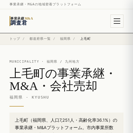
事業承継・M&Aの地域密着プラットフォーム
事業承継
M&A
調査君
トップ
/
都道府県一覧
/
福岡県
/
上毛町
MUNICIPALITY ·
福岡県
/ 九州地方
上毛町の事業承継・
M&A・会社売却
福岡県 · KYUSHU
上毛町（福岡県、人口7,251人・高齢化率36.1%）の
事業承継・M&Aプラットフォーム。市内事業所数