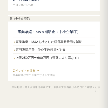
☎ 092-441-6922
平日 9:00–17:00
国（中小企業庁）
事業承継・M&A補助金（中小企業庁）
事業承継・M&Aを機とした経営革新費用を補助
専門家活用費・仲介手数料等が対象
上限250万円〜600万円（類型により異なる）
公式サイトを見る →
公募時期は中小企業庁サイトで確認
市区町村・商工会情報は概要です。最新の支援内容は各窓口にご確認くださ
い。