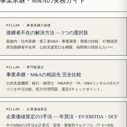
事業承継・M&Aの実務ガイド
PILLAR · 事業承継の基礎
後継者不在の解決方法 — 5つの選択肢
親族内・社内承継・第三者M&A・事業譲渡・廃業の比較、47都道府
県別後継者不在率、公的支援窓口を網羅。福岡県の現状もカバー。
PILLAR · 専門家選定
事業承継・M&Aの相談先 完全比較
公的支援機関・銀行・税理士・M&A仲介・FA・M&Aコンサルの6カテ
ゴリを中立比較。双方代理問題、選定5チェックポイント。
PILLAR · 企業価値算定
企業価値算定の3手法 — 年買法・EV/EBITDA・DCF
中小M&Aの3手法を計算式・実例・業種別マルチプル（IT 4〜8倍、