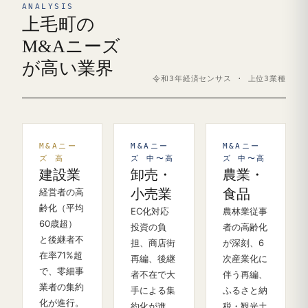
ANALYSIS
上毛町の
M&Aニーズ
が高い業界
令和3年経済センサス · 上位3業種
M&Aニー
M&Aニー
M&Aニー
ズ 高
ズ 中〜高
ズ 中〜高
建設業
卸売・
農業・
経営者の高
小売業
食品
齢化（平均
EC化対応
農林業従事
60歳超）
投資の負
者の高齢化
と後継者不
担、商店街
が深刻、6
在率71%超
再編、後継
次産業化に
で、零細事
者不在で大
伴う再編、
業者の集約
手による集
ふるさと納
化が進行。
約化が進
税・観光土