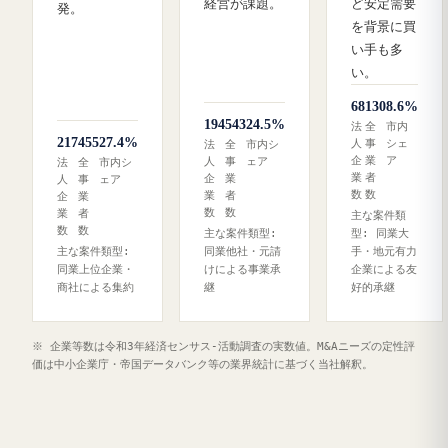
経営が課題。
ど安定需要
発。
を背景に買
い手も多
い。
68
130
8.6%
194
543
24.5%
法
全
市内
217
455
27.4%
人
事
シェ
法
全
市内シ
企
業
ア
人
事
ェア
法
全
市内シ
業
者
企
業
人
事
ェア
数
数
業
者
企
業
数
数
業
者
主な案件類
数
数
主な案件類型:
型: 同業大
主な案件類型:
同業他社・元請
手・地元有力
同業上位企業・
けによる事業承
企業による友
商社による集約
継
好的承継
※ 企業等数は令和3年経済センサス‐活動調査の実数値。M&Aニーズの定性評
価は中小企業庁・帝国データバンク等の業界統計に基づく当社解釈。