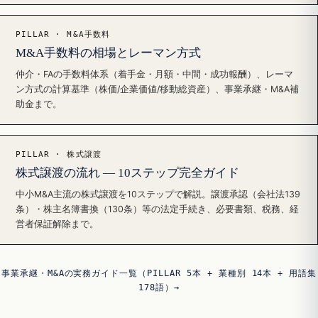
PILLAR · M&A手数料
M&A手数料の相場とレーマン方式
仲介・FAの手数料体系（着手金・月額・中間・成功報酬）、レーマ
ン方式の計算基準（株価/企業価値/移動総資産）、事業承継・M&A補
助金まで。
PILLAR · 株式譲渡
株式譲渡の流れ — 10ステップ完全ガイド
中小M&A主流の株式譲渡を10ステップで解説。譲渡承認（会社法139
条）・株主名簿書換（130条）等の法定手続き、必要書類、税務、経
営者保証解除まで。
事業承継・M&Aの実務ガイド一覧（PILLAR 5本 + 業種別 14本 + 用語集
178語）→