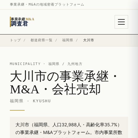
事業承継・M&Aの地域密着プラットフォーム
事業承継
M&A
調査君
トップ
/
都道府県一覧
/
福岡県
/
大川市
MUNICIPALITY ·
福岡県
/ 九州地方
大川市の事業承継・
M&A・会社売却
福岡県 · KYUSHU
大川市（福岡県、人口32,988人・高齢化率35.7%）
の事業承継・M&Aプラットフォーム。市内事業所数