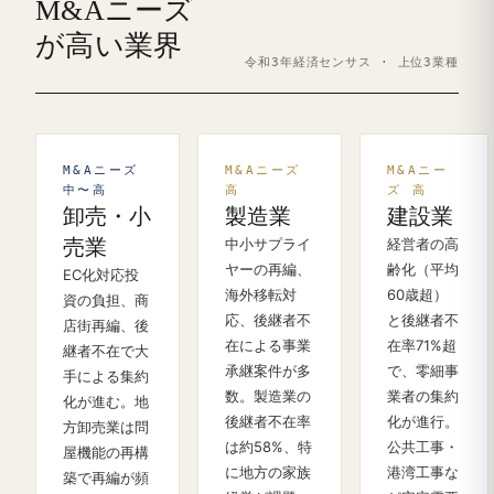
M&Aニーズ
が高い業界
令和3年経済センサス · 上位3業種
M&Aニーズ
M&Aニーズ
M&Aニー
中〜高
高
ズ 高
卸売・小
製造業
建設業
売業
中小サプライ
経営者の高
ヤーの再編、
齢化（平均
EC化対応投
海外移転対
60歳超）
資の負担、商
応、後継者不
と後継者不
店街再編、後
在による事業
在率71%超
継者不在で大
承継案件が多
で、零細事
手による集約
数。製造業の
業者の集約
化が進む。地
後継者不在率
化が進行。
方卸売業は問
は約58%、特
公共工事・
屋機能の再構
に地方の家族
港湾工事な
築で再編が頻