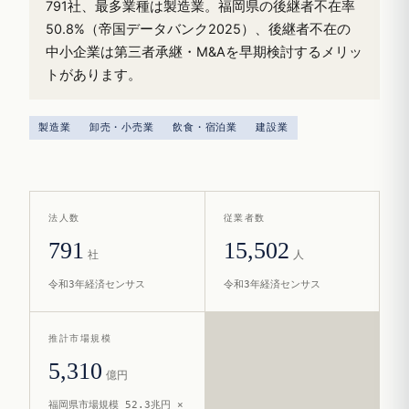
791社、最多業種は製造業。福岡県の後継者不在率
50.8%（帝国データバンク2025）、後継者不在の
中小企業は第三者承継・M&Aを早期検討するメリッ
トがあります。
製造業
卸売・小売業
飲食・宿泊業
建設業
法人数
従業者数
791
15,502
社
人
令和3年経済センサス
令和3年経済センサス
推計市場規模
5,310
億円
福岡県市場規模 52.3兆円 ×