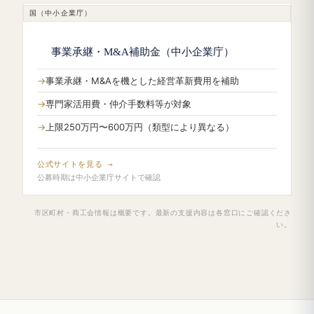
国（中小企業庁）
事業承継・M&A補助金（中小企業庁）
事業承継・M&Aを機とした経営革新費用を補助
専門家活用費・仲介手数料等が対象
上限250万円〜600万円（類型により異なる）
公式サイトを見る →
公募時期は中小企業庁サイトで確認
市区町村・商工会情報は概要です。最新の支援内容は各窓口にご確認くださ
い。