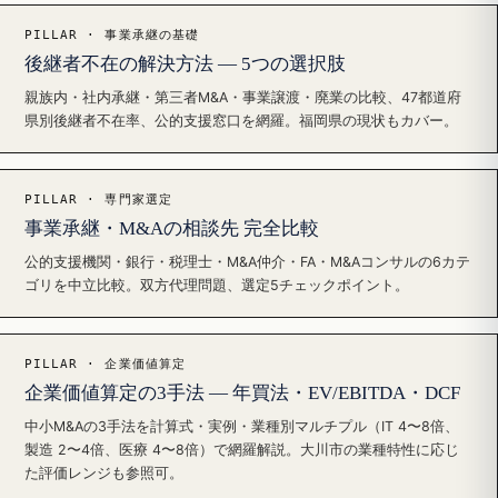
PILLAR · 事業承継の基礎
後継者不在の解決方法 — 5つの選択肢
親族内・社内承継・第三者M&A・事業譲渡・廃業の比較、47都道府
県別後継者不在率、公的支援窓口を網羅。福岡県の現状もカバー。
PILLAR · 専門家選定
事業承継・M&Aの相談先 完全比較
公的支援機関・銀行・税理士・M&A仲介・FA・M&Aコンサルの6カテ
ゴリを中立比較。双方代理問題、選定5チェックポイント。
PILLAR · 企業価値算定
企業価値算定の3手法 — 年買法・EV/EBITDA・DCF
中小M&Aの3手法を計算式・実例・業種別マルチプル（IT 4〜8倍、
製造 2〜4倍、医療 4〜8倍）で網羅解説。大川市の業種特性に応じ
た評価レンジも参照可。