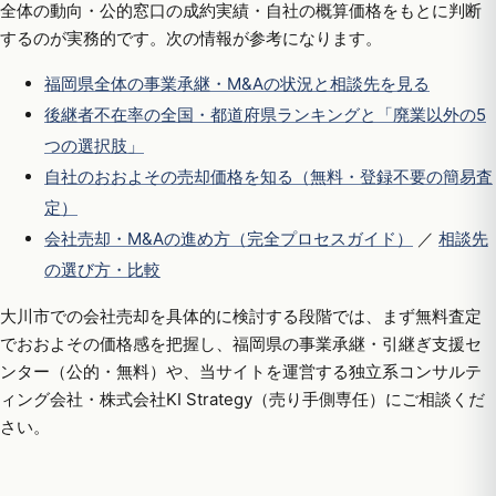
全体の動向・公的窓口の成約実績・自社の概算価格をもとに判断
するのが実務的です。次の情報が参考になります。
福岡県全体の事業承継・M&Aの状況と相談先を見る
後継者不在率の全国・都道府県ランキングと「廃業以外の5
つの選択肢」
自社のおおよその売却価格を知る（無料・登録不要の簡易査
定）
会社売却・M&Aの進め方（完全プロセスガイド）
／
相談先
の選び方・比較
大川市での会社売却を具体的に検討する段階では、まず無料査定
でおおよその価格感を把握し、福岡県の事業承継・引継ぎ支援セ
ンター（公的・無料）や、当サイトを運営する独立系コンサルテ
ィング会社・株式会社KI Strategy（売り手側専任）にご相談くだ
さい。