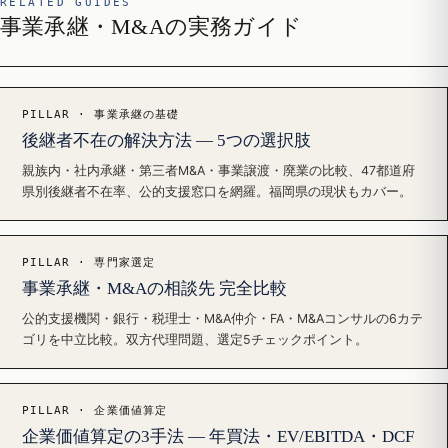
RELATED GUIDES
事業承継・M&Aの実務ガイド
PILLAR · 事業承継の基礎
後継者不在の解決方法 — 5つの選択肢
親族内・社内承継・第三者M&A・事業譲渡・廃業の比較、47都道府
県別後継者不在率、公的支援窓口を網羅。福岡県の現状もカバー。
PILLAR · 専門家選定
事業承継・M&Aの相談先 完全比較
公的支援機関・銀行・税理士・M&A仲介・FA・M&Aコンサルの6カテ
ゴリを中立比較。双方代理問題、選定5チェックポイント。
PILLAR · 企業価値算定
企業価値算定の3手法 — 年買法・EV/EBITDA・DCF