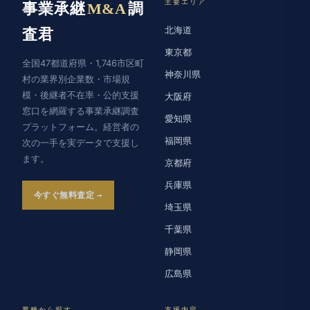
主要エリア
事業承継
M&A
調
北海道
査君
東京都
全国47都道府県・1,746市区町
神奈川県
村の業界別企業数・市場規
模・後継者不在率・公的支援
大阪府
窓口を網羅する事業承継調査
愛知県
プラットフォーム。経営者の
福岡県
次の一手を実データで支援し
ます。
京都府
兵庫県
今すぐ無料査定
埼玉県
千葉県
静岡県
広島県
業種から探す
支援内容