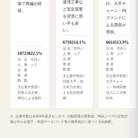
港湾工事な
築で再編が頻
行。大手チ
ど安定需要
発。
ェーン・PE
を背景に買
ファンドに
い手も多
よる買収が
い。
増加。
67
102
14.1%
66
145
13.9%
法
全
市内シ
法
全
市内シ
107
238
22.5%
人
事
ェア
人
事
ェア
企
業
企
業
法
全
市内シ
業
者
業
者
人
事
ェア
数
数
数
数
企
業
業
者
主な案件類型:
主な案件類型:
数
数
同業大手・地
大手チェー
主な案件類型:
元有力企業に
ン・地域医療
同業上位企業・
よる友好的承
法人による集
商社による集約
継
約化
※ 企業等数は令和3年経済センサス‐活動調査の実数値。M&Aニーズの定性評
価は中小企業庁・帝国データバンク等の業界統計に基づく当社解釈。