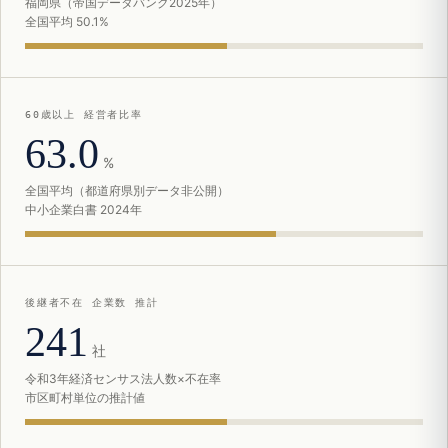
福岡県（帝国データバンク2025年）
全国平均 50.1%
60歳以上 経営者比率
63.0
%
全国平均（都道府県別データ非公開）
中小企業白書 2024年
後継者不在 企業数 推計
241
社
令和3年経済センサス法人数×不在率
市区町村単位の推計値