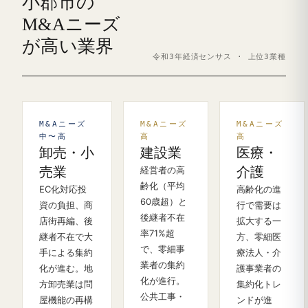
小郡市の
M&Aニーズ
が高い業界
令和3年経済センサス · 上位3業種
M&Aニーズ
M&Aニーズ
M&Aニーズ
中〜高
高
高
卸売・小
建設業
医療・
売業
経営者の高
介護
齢化（平均
EC化対応投
高齢化の進
60歳超）と
資の負担、商
行で需要は
後継者不在
店街再編、後
拡大する一
率71%超
継者不在で大
方、零細医
で、零細事
手による集約
療法人・介
業者の集約
化が進む。地
護事業者の
化が進行。
方卸売業は問
集約化トレ
公共工事・
屋機能の再構
ンドが進