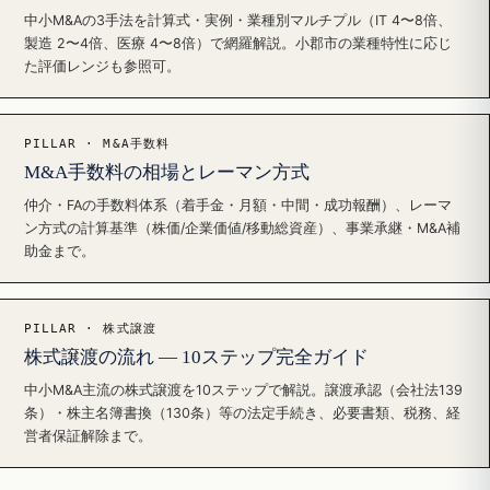
中小M&Aの3手法を計算式・実例・業種別マルチプル（IT 4〜8倍、
製造 2〜4倍、医療 4〜8倍）で網羅解説。小郡市の業種特性に応じ
た評価レンジも参照可。
PILLAR · M&A手数料
M&A手数料の相場とレーマン方式
仲介・FAの手数料体系（着手金・月額・中間・成功報酬）、レーマ
ン方式の計算基準（株価/企業価値/移動総資産）、事業承継・M&A補
助金まで。
PILLAR · 株式譲渡
株式譲渡の流れ — 10ステップ完全ガイド
中小M&A主流の株式譲渡を10ステップで解説。譲渡承認（会社法139
条）・株主名簿書換（130条）等の法定手続き、必要書類、税務、経
営者保証解除まで。