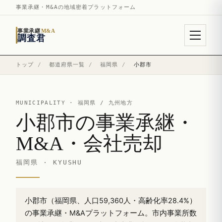
事業承継・M&Aの地域密着プラットフォーム
事業承継
M&A
調査君
トップ
/
都道府県一覧
/
福岡県
/
小郡市
MUNICIPALITY ·
福岡県
/ 九州地方
小郡市の事業承継・
M&A・会社売却
福岡県 · KYUSHU
小郡市（福岡県、人口59,360人・高齢化率28.4%）
の事業承継・M&Aプラットフォーム。市内事業所数