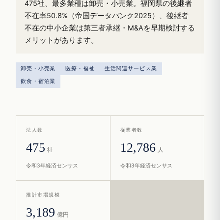
475社、最多業種は卸売・小売業。福岡県の後継者
不在率50.8%（帝国データバンク2025）、後継者
不在の中小企業は第三者承継・M&Aを早期検討する
メリットがあります。
卸売・小売業
医療・福祉
生活関連サービス業
飲食・宿泊業
法人数
従業者数
475
12,786
社
人
令和3年経済センサス
令和3年経済センサス
推計市場規模
3,189
億円