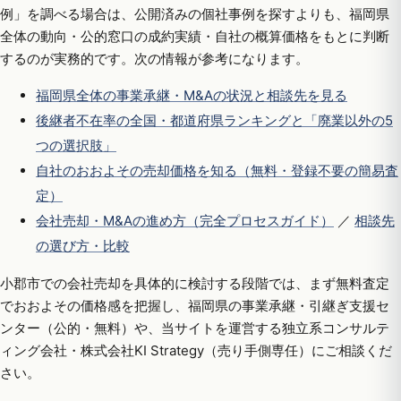
例」を調べる場合は、公開済みの個社事例を探すよりも、福岡県
全体の動向・公的窓口の成約実績・自社の概算価格をもとに判断
するのが実務的です。次の情報が参考になります。
福岡県全体の事業承継・M&Aの状況と相談先を見る
後継者不在率の全国・都道府県ランキングと「廃業以外の5
つの選択肢」
自社のおおよその売却価格を知る（無料・登録不要の簡易査
定）
会社売却・M&Aの進め方（完全プロセスガイド）
／
相談先
の選び方・比較
小郡市での会社売却を具体的に検討する段階では、まず無料査定
でおおよその価格感を把握し、福岡県の事業承継・引継ぎ支援セ
ンター（公的・無料）や、当サイトを運営する独立系コンサルテ
ィング会社・株式会社KI Strategy（売り手側専任）にご相談くだ
さい。