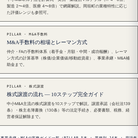
製造 2〜4倍、医療 4〜8倍）で網羅解説。岡垣町の業種特性に応じ
た評価レンジも参照可。
PILLAR · M&A手数料
M&A手数料の相場とレーマン方式
仲介・FAの手数料体系（着手金・月額・中間・成功報酬）、レーマ
ン方式の計算基準（株価/企業価値/移動総資産）、事業承継・M&A補
助金まで。
PILLAR · 株式譲渡
株式譲渡の流れ — 10ステップ完全ガイド
中小M&A主流の株式譲渡を10ステップで解説。譲渡承認（会社法139
条）・株主名簿書換（130条）等の法定手続き、必要書類、税務、経
営者保証解除まで。
事業承継・M&Aの実務ガイド一覧（PILLAR 5本 + 業種別 14本 + 用語集