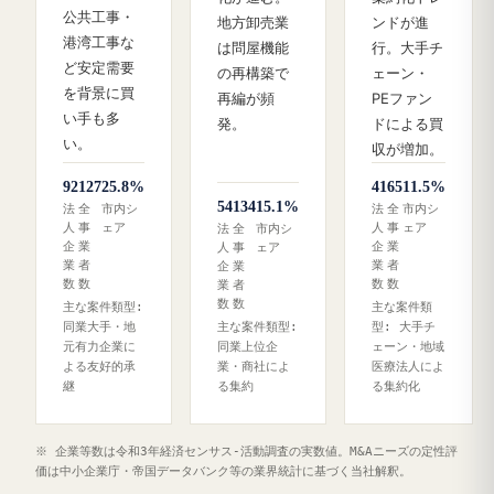
公共工事・
地方卸売業
ンドが進
港湾工事な
は問屋機能
行。大手チ
ど安定需要
の再構築で
ェーン・
を背景に買
再編が頻
PEファン
い手も多
発。
ドによる買
い。
収が増加。
92
127
25.8%
41
65
11.5%
54
134
15.1%
法
全
市内シ
法
全
市内シ
人
事
ェア
人
事
ェア
法
全
市内シ
企
業
企
業
人
事
ェア
業
者
業
者
企
業
数
数
数
数
業
者
数
数
主な案件類型:
主な案件類
同業大手・地
主な案件類型:
型: 大手チ
元有力企業に
同業上位企
ェーン・地域
よる友好的承
業・商社によ
医療法人によ
継
る集約
る集約化
※ 企業等数は令和3年経済センサス‐活動調査の実数値。M&Aニーズの定性評
価は中小企業庁・帝国データバンク等の業界統計に基づく当社解釈。