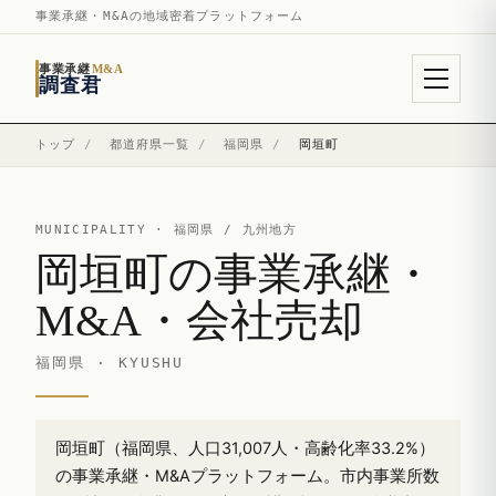
事業承継・M&Aの地域密着プラットフォーム
事業承継
M&A
調査君
トップ
/
都道府県一覧
/
福岡県
/
岡垣町
MUNICIPALITY ·
福岡県
/ 九州地方
岡垣町の事業承継・
M&A・会社売却
福岡県 · KYUSHU
岡垣町（福岡県、人口31,007人・高齢化率33.2%）
の事業承継・M&Aプラットフォーム。市内事業所数