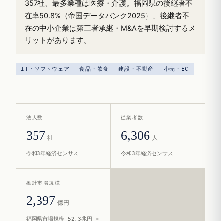
357社、最多業種は医療・介護。福岡県の後継者不
在率50.8%（帝国データバンク2025）、後継者不
在の中小企業は第三者承継・M&Aを早期検討するメ
リットがあります。
IT・ソフトウェア
食品・飲食
建設・不動産
小売・EC
法人数
従業者数
357
6,306
社
人
令和3年経済センサス
令和3年経済センサス
推計市場規模
2,397
億円
福岡県市場規模 52.3兆円 ×