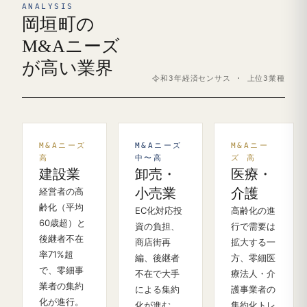
ANALYSIS
岡垣町の
M&Aニーズ
が高い業界
令和3年経済センサス · 上位3業種
M&Aニーズ
M&Aニーズ
M&Aニー
高
中〜高
ズ 高
建設業
卸売・
医療・
経営者の高
小売業
介護
齢化（平均
EC化対応投
高齢化の進
60歳超）と
資の負担、
行で需要は
後継者不在
商店街再
拡大する一
率71%超
編、後継者
方、零細医
で、零細事
不在で大手
療法人・介
業者の集約
による集約
護事業者の
化が進行。
化が進む。
集約化トレ