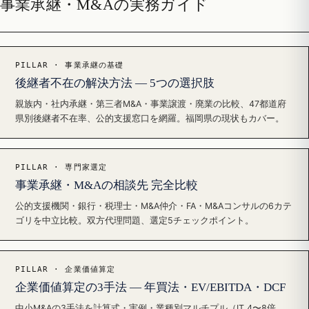
事業承継・M&Aの実務ガイド
PILLAR · 事業承継の基礎
後継者不在の解決方法 — 5つの選択肢
親族内・社内承継・第三者M&A・事業譲渡・廃業の比較、47都道府
県別後継者不在率、公的支援窓口を網羅。福岡県の現状もカバー。
PILLAR · 専門家選定
事業承継・M&Aの相談先 完全比較
公的支援機関・銀行・税理士・M&A仲介・FA・M&Aコンサルの6カテ
ゴリを中立比較。双方代理問題、選定5チェックポイント。
PILLAR · 企業価値算定
企業価値算定の3手法 — 年買法・EV/EBITDA・DCF
中小M&Aの3手法を計算式・実例・業種別マルチプル（IT 4〜8倍、