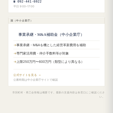
☎ 092-441-6922
平日 9:00–17:00
国（中小企業庁）
事業承継・M&A補助金（中小企業庁）
事業承継・M&Aを機とした経営革新費用を補助
専門家活用費・仲介手数料等が対象
上限250万円〜600万円（類型により異なる）
公式サイトを見る →
公募時期は中小企業庁サイトで確認
市区町村・商工会情報は概要です。最新の支援内容は各窓口にご確認くださ
い。