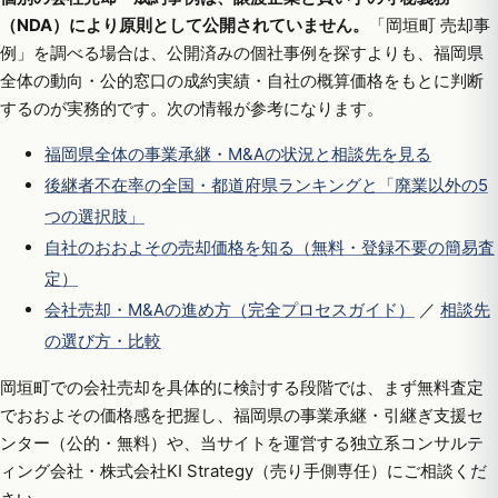
（NDA）により原則として公開されていません。
「岡垣町 売却事
例」を調べる場合は、公開済みの個社事例を探すよりも、福岡県
全体の動向・公的窓口の成約実績・自社の概算価格をもとに判断
するのが実務的です。次の情報が参考になります。
福岡県全体の事業承継・M&Aの状況と相談先を見る
後継者不在率の全国・都道府県ランキングと「廃業以外の5
つの選択肢」
自社のおおよその売却価格を知る（無料・登録不要の簡易査
定）
会社売却・M&Aの進め方（完全プロセスガイド）
／
相談先
の選び方・比較
岡垣町での会社売却を具体的に検討する段階では、まず無料査定
でおおよその価格感を把握し、福岡県の事業承継・引継ぎ支援セ
ンター（公的・無料）や、当サイトを運営する独立系コンサルテ
ィング会社・株式会社KI Strategy（売り手側専任）にご相談くだ