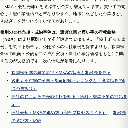
（M&A・会社売却）を選ぶ中小企業が増えています。買い手の関
心は上記の業種構成と重なりやすく、地域に根ざした企業ほど引
き継ぎ手を見つけやすい傾向があります。
個別の会社売却・成約事例は、譲渡企業と買い手の守秘義務
（NDA）により原則として公開されていません。
「築上町 売却事
例」を調べる場合は、公開済みの個社事例を探すよりも、福岡県
全体の動向・公的窓口の成約実績・自社の概算価格をもとに判断
するのが実務的です。次の情報が参考になります。
福岡県全体の事業承継・M&Aの状況と相談先を見る
後継者不在率の全国・都道府県ランキングと「廃業以外の5
つの選択肢」
自社のおおよその売却価格を知る（無料・登録不要の簡易査
定）
会社売却・M&Aの進め方（完全プロセスガイド）
／
相談先
の選び方・比較