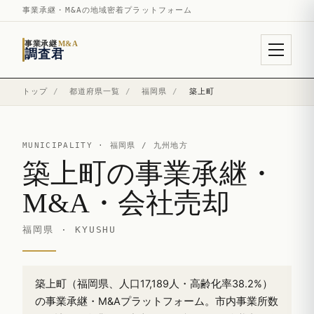
事業承継・M&Aの地域密着プラットフォーム
事業承継
M&A
調査君
トップ
/
都道府県一覧
/
福岡県
/
築上町
MUNICIPALITY ·
福岡県
/ 九州地方
築上町の事業承継・
M&A・会社売却
福岡県 · KYUSHU
築上町（福岡県、人口17,189人・高齢化率38.2%）
の事業承継・M&Aプラットフォーム。市内事業所数