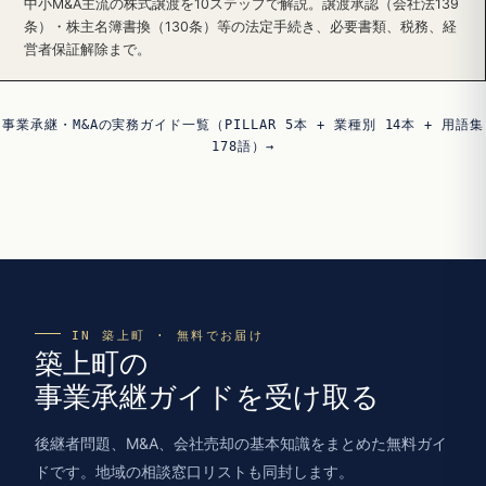
中小M&A主流の株式譲渡を10ステップで解説。譲渡承認（会社法139
条）・株主名簿書換（130条）等の法定手続き、必要書類、税務、経
営者保証解除まで。
事業承継・M&Aの実務ガイド一覧（PILLAR 5本 + 業種別 14本 + 用語集
178語）→
IN 築上町 · 無料でお届け
築上町の
事業承継ガイドを受け取る
後継者問題、M&A、会社売却の基本知識をまとめた無料ガイ
ドです。地域の相談窓口リストも同封します。