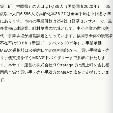
築上町（福岡県）の人口は17,189人（国勢調査2020年）、65
歳以上人口6,566人で高齢化率38.2%は全国平均を上回る水準
にあります。市内の事業所数は254社（経済センサス）で、最
多業種は建設業。町村規模の地域として、中小企業の世代交
代・事業承継が経営課題となっています。福岡県全体の後継者
不在率は50.8%（帝国データバンク2025年）。事業承継・
M&Aの選択肢は公的窓口での無料相談から、買い手探索・売
り手側支援を伴うM&Aアドバイザリーまで多岐にわたりま
す。本サイト運営の株式会社KI Strategyでは築上町を含む福
岡県全域で買い手・売り手双方のM&A実務をご支援していま
す。