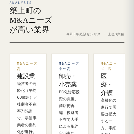
ANALYSIS
築上町の
M&Aニーズ
が高い業界
令和3年経済センサス · 上位3業種
M&Aニーズ
M&Aニーズ
M&Aニー
高
中〜高
ズ 高
建設業
卸売・
医
経営者の高
小売業
療・
齢化（平均
EC化対応投
介護
60歳超）と
資の負担、
高齢化の
後継者不在
商店街再
進行で需
率71%超
編、後継者
要は拡大
で、零細事
不在で大手
する一
業者の集約
による集約
方、零細
化が進行。
化が進む。