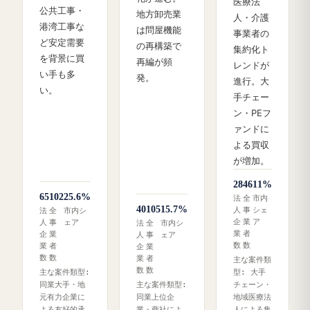
医療法
公共工事・
地方卸売業
人・介護
港湾工事な
は問屋機能
事業者の
ど安定需要
の再構築で
集約化ト
を背景に買
再編が頻
レンドが
い手も多
発。
進行。大
い。
手チェー
ン・PEフ
ァンドに
よる買収
が増加。
28
46
11%
65
102
25.6%
法
全
市内
40
105
15.7%
人
事
シェ
法
全
市内シ
企
業
ア
人
事
ェア
法
全
市内シ
業
者
企
業
人
事
ェア
数
数
業
者
企
業
数
数
業
者
主な案件類
数
数
主な案件類型:
型: 大手
同業大手・地
主な案件類型:
チェーン・
元有力企業に
同業上位企
地域医療法
よる友好的承
業・商社によ
人による集