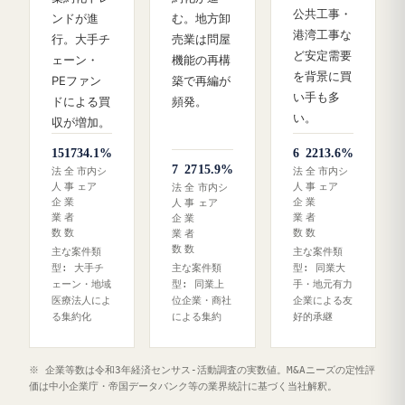
公共工事・
ンドが進
む。地方卸
港湾工事な
行。大手チ
売業は問屋
ど安定需要
ェーン・
機能の再構
を背景に買
PEファン
築で再編が
い手も多
ドによる買
頻発。
い。
収が増加。
15
17
34.1%
6
22
13.6%
7
27
15.9%
法
全
市内シ
法
全
市内シ
人
事
ェア
人
事
ェア
法
全
市内シ
企
業
企
業
人
事
ェア
業
者
業
者
企
業
数
数
数
数
業
者
数
数
主な案件類
主な案件類
型: 大手チ
主な案件類
型: 同業大
ェーン・地域
型: 同業上
手・地元有力
医療法人によ
位企業・商社
企業による友
る集約化
による集約
好的承継
※ 企業等数は令和3年経済センサス‐活動調査の実数値。M&Aニーズの定性評
価は中小企業庁・帝国データバンク等の業界統計に基づく当社解釈。