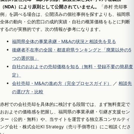
（NDA）により原則として公開されていません。
「赤村 売却事
例」を調べる場合は、公開済みの個社事例を探すよりも、福岡県
全体の動向・公的窓口の成約実績・自社の概算価格をもとに判断
するのが実務的です。次の情報が参考になります。
福岡県全体の事業承継・M&Aの状況と相談先を見る
後継者不在率の全国・都道府県ランキングと「廃業以外の5
つの選択肢」
自社のおおよその売却価格を知る（無料・登録不要の簡易査
定）
会社売却・M&Aの進め方（完全プロセスガイド）
／
相談先
の選び方・比較
赤村での会社売却を具体的に検討する段階では、まず無料査定で
おおよその価格感を把握し、福岡県の事業承継・引継ぎ支援セン
ター（公的・無料）や、当サイトを運営する独立系コンサルティ
ング会社・株式会社KI Strategy（売り手側専任）にご相談くださ