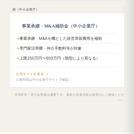
国（中小企業庁）
事業承継・M&A補助金（中小企業庁）
事業承継・M&Aを機とした経営革新費用を補助
専門家活用費・仲介手数料等が対象
上限250万円〜600万円（類型により異なる）
公式サイトを見る →
公募時期は中小企業庁サイトで確認
市区町村・商工会情報は概要です。最新の支援内容は各窓口にご確認くださ
い。