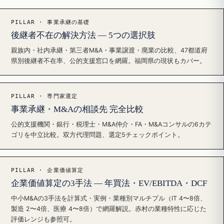
PILLAR · 事業承継の基礎
後継者不在の解決方法 — 5つの選択肢
親族内・社内承継・第三者M&A・事業譲渡・廃業の比較、47都道府
県別後継者不在率、公的支援窓口を網羅。福岡県の現状もカバー。
PILLAR · 専門家選定
事業承継・M&Aの相談先 完全比較
公的支援機関・銀行・税理士・M&A仲介・FA・M&Aコンサルの6カテ
ゴリを中立比較。双方代理問題、選定5チェックポイント。
PILLAR · 企業価値算定
企業価値算定の3手法 — 年買法・EV/EBITDA・DCF
中小M&Aの3手法を計算式・実例・業種別マルチプル（IT 4〜8倍、
製造 2〜4倍、医療 4〜8倍）で網羅解説。赤村の業種特性に応じた
評価レンジも参照可。