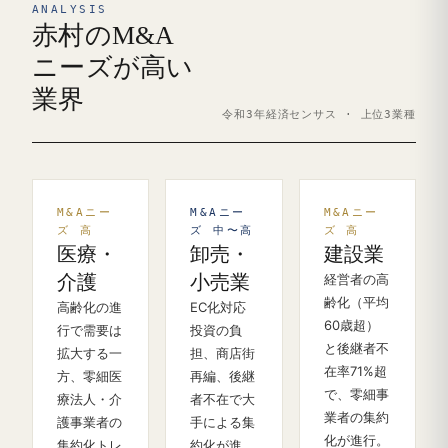
ANALYSIS
赤村のM&A
ニーズが高い
業界
令和3年経済センサス · 上位3業種
M&Aニー
M&Aニー
M&Aニー
ズ 高
ズ 中〜高
ズ 高
医療・
卸売・
建設業
介護
小売業
経営者の高
齢化（平均
高齢化の進
EC化対応
60歳超）
行で需要は
投資の負
と後継者不
拡大する一
担、商店街
在率71%超
方、零細医
再編、後継
で、零細事
療法人・介
者不在で大
業者の集約
護事業者の
手による集
化が進行。
集約化トレ
約化が進