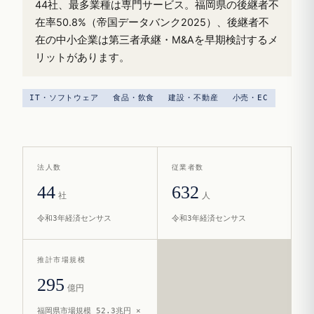
44社、最多業種は専門サービス。福岡県の後継者不
在率50.8%（帝国データバンク2025）、後継者不
在の中小企業は第三者承継・M&Aを早期検討するメ
リットがあります。
IT・ソフトウェア
食品・飲食
建設・不動産
小売・EC
法人数
従業者数
44
632
社
人
令和3年経済センサス
令和3年経済センサス
推計市場規模
295
億円
福岡県市場規模 52.3兆円 ×