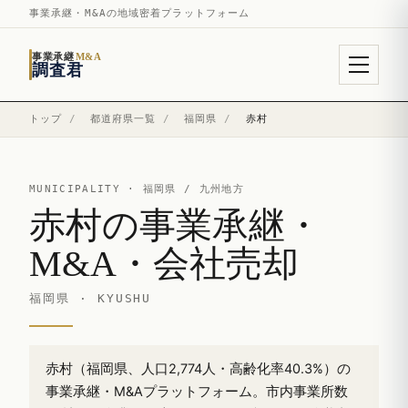
事業承継・M&Aの地域密着プラットフォーム
事業承継
M&A
調査君
トップ
/
都道府県一覧
/
福岡県
/
赤村
MUNICIPALITY ·
福岡県
/ 九州地方
赤村の事業承継・
M&A・会社売却
福岡県 · KYUSHU
赤村（福岡県、人口2,774人・高齢化率40.3%）の
事業承継・M&Aプラットフォーム。市内事業所数