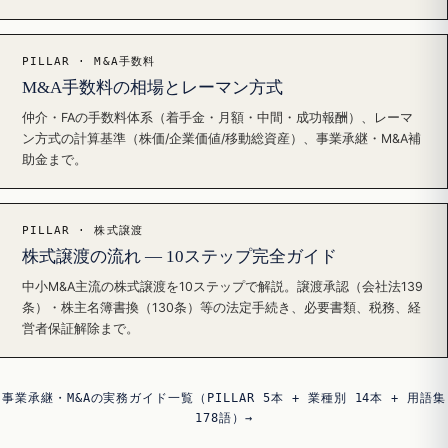
PILLAR · M&A手数料
M&A手数料の相場とレーマン方式
仲介・FAの手数料体系（着手金・月額・中間・成功報酬）、レーマ
ン方式の計算基準（株価/企業価値/移動総資産）、事業承継・M&A補
助金まで。
PILLAR · 株式譲渡
株式譲渡の流れ — 10ステップ完全ガイド
中小M&A主流の株式譲渡を10ステップで解説。譲渡承認（会社法139
条）・株主名簿書換（130条）等の法定手続き、必要書類、税務、経
営者保証解除まで。
事業承継・M&Aの実務ガイド一覧（PILLAR 5本 + 業種別 14本 + 用語集
178語）→