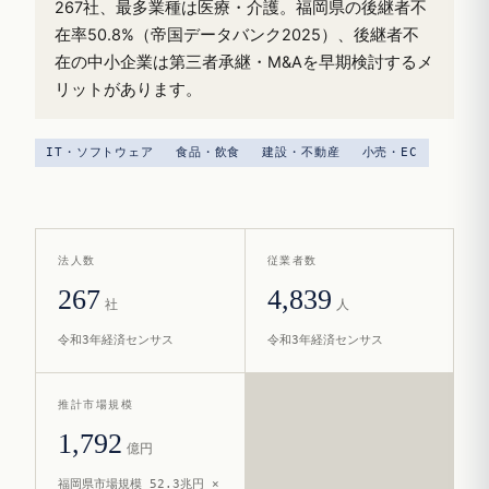
267社、最多業種は医療・介護。福岡県の後継者不
在率50.8%（帝国データバンク2025）、後継者不
在の中小企業は第三者承継・M&Aを早期検討するメ
リットがあります。
IT・ソフトウェア
食品・飲食
建設・不動産
小売・EC
法人数
従業者数
267
4,839
社
人
令和3年経済センサス
令和3年経済センサス
推計市場規模
1,792
億円
福岡県市場規模 52.3兆円 ×