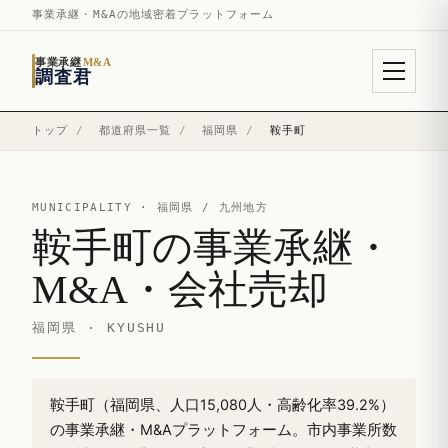
事業承継・M&Aの地域密着プラットフォーム
事業承継
M&A
調査君
トップ
/
都道府県一覧
/
福岡県
/
鞍手町
MUNICIPALITY ·
福岡県
/ 九州地方
鞍手町の事業承継・
M&A・会社売却
福岡県 · KYUSHU
鞍手町（福岡県、人口15,080人・高齢化率39.2%）
の事業承継・M&Aプラットフォーム。市内事業所数