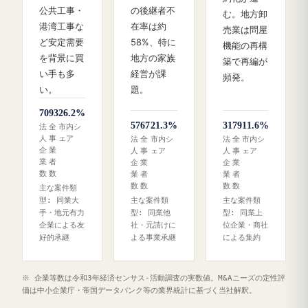
公共工事・
の後継者不
む。地方卸
港湾工事な
在率は約
売業は問屋
ど安定需要
58%、特に
機能の再構
を背景に買
地方の家族
築で再編が
い手も多
経営が課
頻発。
い。
題。
70
93
26.2%
57
67
21.3%
31
79
11.6%
法
全
市内シ
人
事
ェア
法
全
市内シ
法
全
市内シ
企
業
人
事
ェア
人
事
ェア
業
者
企
業
企
業
数
数
業
者
業
者
数
数
数
数
主な案件類
型: 同業大
主な案件類
主な案件類
手・地元有力
型: 同業他
型: 同業上
企業による友
社・元請けに
位企業・商社
好的承継
よる事業承継
による集約
※ 企業等数は令和3年経済センサス‐活動調査の実数値。M&Aニーズの定性評
価は中小企業庁・帝国データバンク等の業界統計に基づく当社解釈。