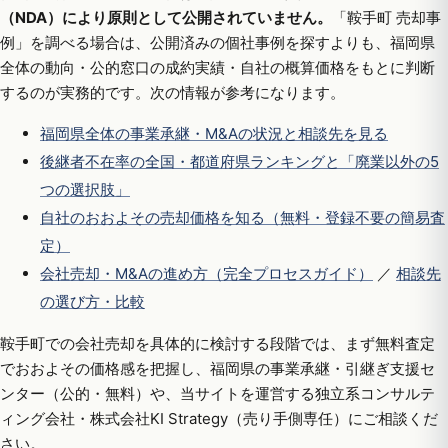
（NDA）により原則として公開されていません。
「鞍手町 売却事
例」を調べる場合は、公開済みの個社事例を探すよりも、福岡県
全体の動向・公的窓口の成約実績・自社の概算価格をもとに判断
するのが実務的です。次の情報が参考になります。
福岡県全体の事業承継・M&Aの状況と相談先を見る
後継者不在率の全国・都道府県ランキングと「廃業以外の5
つの選択肢」
自社のおおよその売却価格を知る（無料・登録不要の簡易査
定）
会社売却・M&Aの進め方（完全プロセスガイド）
／
相談先
の選び方・比較
鞍手町での会社売却を具体的に検討する段階では、まず無料査定
でおおよその価格感を把握し、福岡県の事業承継・引継ぎ支援セ
ンター（公的・無料）や、当サイトを運営する独立系コンサルテ
ィング会社・株式会社KI Strategy（売り手側専任）にご相談くだ
さい。