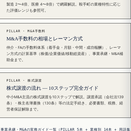
製造 2〜4倍、医療 4〜8倍）で網羅解説。鞍手町の業種特性に応じ
た評価レンジも参照可。
PILLAR · M&A手数料
M&A手数料の相場とレーマン方式
仲介・FAの手数料体系（着手金・月額・中間・成功報酬）、レーマ
ン方式の計算基準（株価/企業価値/移動総資産）、事業承継・M&A補
助金まで。
PILLAR · 株式譲渡
株式譲渡の流れ — 10ステップ完全ガイド
中小M&A主流の株式譲渡を10ステップで解説。譲渡承認（会社法139
条）・株主名簿書換（130条）等の法定手続き、必要書類、税務、経
営者保証解除まで。
事業承継・M&Aの実務ガイド一覧（PILLAR 5本 + 業種別 14本 + 用語集