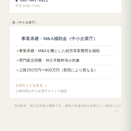
☎ 092-441-6922
平日 9:00–17:00
国（中小企業庁）
事業承継・M&A補助金（中小企業庁）
事業承継・M&Aを機とした経営革新費用を補助
専門家活用費・仲介手数料等が対象
上限250万円〜600万円（類型により異なる）
公式サイトを見る →
公募時期は中小企業庁サイトで確認
市区町村・商工会情報は概要です。最新の支援内容は各窓口にご確認くださ
い。