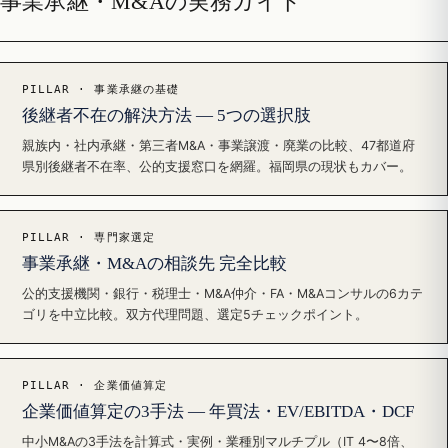
事業承継・M&Aの実務ガイド
PILLAR · 事業承継の基礎
後継者不在の解決方法 — 5つの選択肢
親族内・社内承継・第三者M&A・事業譲渡・廃業の比較、47都道府
県別後継者不在率、公的支援窓口を網羅。福岡県の現状もカバー。
PILLAR · 専門家選定
事業承継・M&Aの相談先 完全比較
公的支援機関・銀行・税理士・M&A仲介・FA・M&Aコンサルの6カテ
ゴリを中立比較。双方代理問題、選定5チェックポイント。
PILLAR · 企業価値算定
企業価値算定の3手法 — 年買法・EV/EBITDA・DCF
中小M&Aの3手法を計算式・実例・業種別マルチプル（IT 4〜8倍、