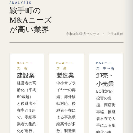
ANALYSIS
鞍手町の
M&Aニーズ
が高い業界
令和3年経済センサス · 上位3業種
M&Aニー
M&Aニー
M&Aニー
ズ 高
ズ 高
ズ 中〜高
建設業
製造業
卸売・
経営者の高
中小サプラ
小売業
齢化（平均
イヤーの再
EC化対応
60歳超）
編、海外移
投資の負
と後継者不
転対応、後
担、商店街
在率71%超
継者不在に
再編、後継
で、零細事
よる事業承
者不在で大
業者の集約
継案件が多
手による集
化が進行。
数。製造業
約化が進