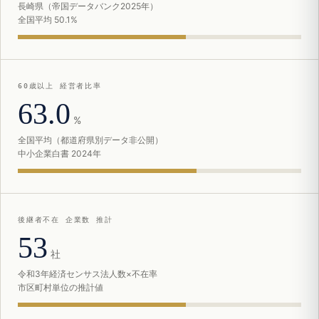
長崎県（帝国データバンク2025年）
全国平均 50.1%
60歳以上 経営者比率
63.0
%
全国平均（都道府県別データ非公開）
中小企業白書 2024年
後継者不在 企業数 推計
53
社
令和3年経済センサス法人数×不在率
市区町村単位の推計値