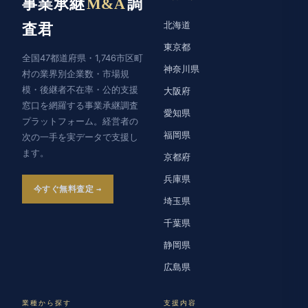
事業承継
M&A
調
北海道
査君
東京都
全国47都道府県・1,746市区町
神奈川県
村の業界別企業数・市場規
模・後継者不在率・公的支援
大阪府
窓口を網羅する事業承継調査
愛知県
プラットフォーム。経営者の
福岡県
次の一手を実データで支援し
ます。
京都府
兵庫県
今すぐ無料査定
埼玉県
千葉県
静岡県
広島県
業種から探す
支援内容