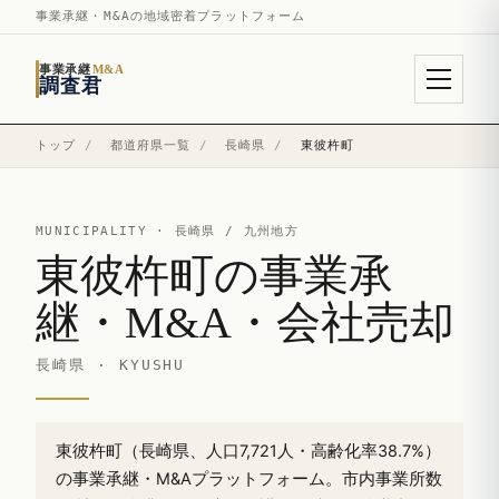
事業承継・M&Aの地域密着プラットフォーム
事業承継
M&A
調査君
トップ
/
都道府県一覧
/
長崎県
/
東彼杵町
MUNICIPALITY ·
長崎県
/ 九州地方
東彼杵町の事業承
継・M&A・会社売却
長崎県 · KYUSHU
東彼杵町（長崎県、人口7,721人・高齢化率38.7%）
の事業承継・M&Aプラットフォーム。市内事業所数