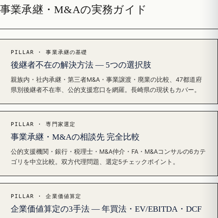
事業承継・M&Aの実務ガイド
PILLAR · 事業承継の基礎
後継者不在の解決方法 — 5つの選択肢
親族内・社内承継・第三者M&A・事業譲渡・廃業の比較、47都道府
県別後継者不在率、公的支援窓口を網羅。長崎県の現状もカバー。
PILLAR · 専門家選定
事業承継・M&Aの相談先 完全比較
公的支援機関・銀行・税理士・M&A仲介・FA・M&Aコンサルの6カテ
ゴリを中立比較。双方代理問題、選定5チェックポイント。
PILLAR · 企業価値算定
企業価値算定の3手法 — 年買法・EV/EBITDA・DCF