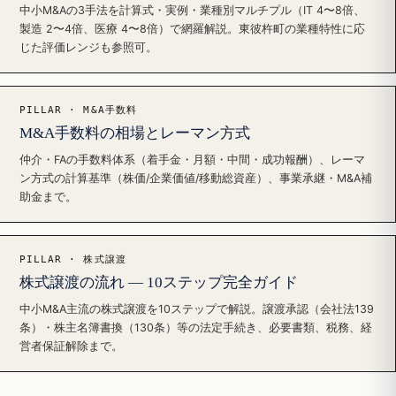
中小M&Aの3手法を計算式・実例・業種別マルチプル（IT 4〜8倍、
製造 2〜4倍、医療 4〜8倍）で網羅解説。東彼杵町の業種特性に応
じた評価レンジも参照可。
PILLAR · M&A手数料
M&A手数料の相場とレーマン方式
仲介・FAの手数料体系（着手金・月額・中間・成功報酬）、レーマ
ン方式の計算基準（株価/企業価値/移動総資産）、事業承継・M&A補
助金まで。
PILLAR · 株式譲渡
株式譲渡の流れ — 10ステップ完全ガイド
中小M&A主流の株式譲渡を10ステップで解説。譲渡承認（会社法139
条）・株主名簿書換（130条）等の法定手続き、必要書類、税務、経
営者保証解除まで。