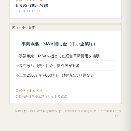
☎ 095-895-7080
平日 9:00–17:00
国（中小企業庁）
事業承継・M&A補助金（中小企業庁）
事業承継・M&Aを機とした経営革新費用を補助
専門家活用費・仲介手数料等が対象
上限250万円〜600万円（類型により異なる）
公式サイトを見る →
公募時期は中小企業庁サイトで確認
市区町村・商工会情報は概要です。最新の支援内容は各窓口にご確認くださ
い。