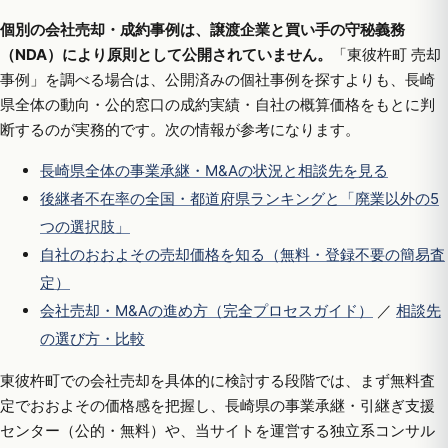
個別の会社売却・成約事例は、譲渡企業と買い手の守秘義務
（NDA）により原則として公開されていません。
「東彼杵町 売却
事例」を調べる場合は、公開済みの個社事例を探すよりも、長崎
県全体の動向・公的窓口の成約実績・自社の概算価格をもとに判
断するのが実務的です。次の情報が参考になります。
長崎県全体の事業承継・M&Aの状況と相談先を見る
後継者不在率の全国・都道府県ランキングと「廃業以外の5
つの選択肢」
自社のおおよその売却価格を知る（無料・登録不要の簡易査
定）
会社売却・M&Aの進め方（完全プロセスガイド）
／
相談先
の選び方・比較
東彼杵町での会社売却を具体的に検討する段階では、まず無料査
定でおおよその価格感を把握し、長崎県の事業承継・引継ぎ支援
センター（公的・無料）や、当サイトを運営する独立系コンサル