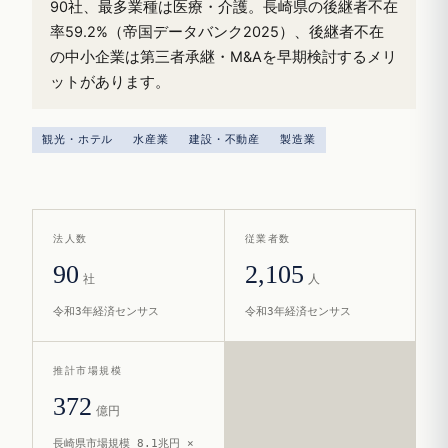
90社、最多業種は医療・介護。長崎県の後継者不在
率59.2%（帝国データバンク2025）、後継者不在
の中小企業は第三者承継・M&Aを早期検討するメリ
ットがあります。
観光・ホテル
水産業
建設・不動産
製造業
法人数
従業者数
90
2,105
社
人
令和3年経済センサス
令和3年経済センサス
推計市場規模
372
億円
長崎県市場規模 8.1兆円 ×