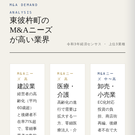
M&A DEMAND
ANALYSIS
東彼杵町の
M&Aニーズ
が高い業界
令和3年経済センサス · 上位3業種
M&Aニー
M&Aニー
M&Aニー
ズ 高
ズ 高
ズ 中〜高
建設業
医療・
卸売・
経営者の高
介護
小売業
齢化（平均
高齢化の進
EC化対応
60歳超）
行で需要は
投資の負
と後継者不
拡大する一
担、商店街
在率71%超
方、零細医
再編、後継
で、零細事
療法人・介
者不在で大