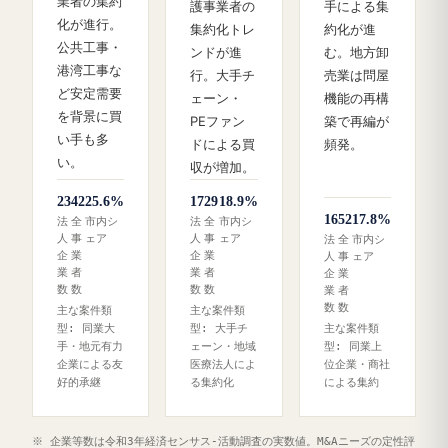
業者の集約
護事業者の
手による集
化が進行。
集約化トレ
約化が進
公共工事・
ンドが進
む。地方卸
港湾工事な
行。大手チ
売業は問屋
ど安定需要
ェーン・
機能の再構
を背景に買
PEファン
築で再編が
い手も多
ドによる買
頻発。
い。
収が増加。
23
42
25.6%
17
29
18.9%
16
52
17.8%
法
全
市内シ
法
全
市内シ
人
事
ェア
人
事
ェア
法
全
市内シ
企
業
企
業
人
事
ェア
業
者
業
者
企
業
数
数
数
数
業
者
数
数
主な案件類
主な案件類
型: 同業大
型: 大手チ
主な案件類
手・地元有力
ェーン・地域
型: 同業上
企業による友
医療法人によ
位企業・商社
好的承継
る集約化
による集約
※ 企業等数は令和3年経済センサス‐活動調査の実数値。M&Aニーズの定性評