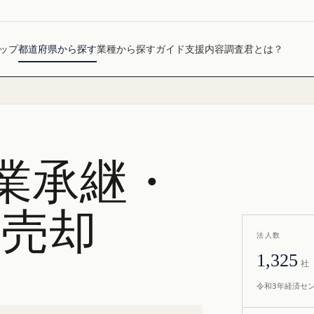
ップ
都道府県から探す
業種から探す
ガイド
支援内容
調査君とは？
業承継・
社売却
法人数
1,325
社
令和3年経済セ