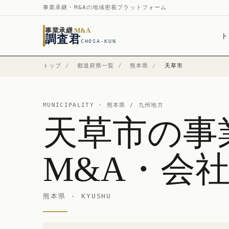
事業承継・M&Aの地域密着プラットフォーム
事業承継
M&A
ト
調査君
CHOSA-KUN
トップ
/
都道府県一覧
/
熊本県
/
天草市
MUNICIPALITY ·
熊本県
/ 九州地方
天草市の事
M&A・会
熊本県 · KYUSHU