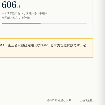
606
社
令和3年経済センサス法人数×不在率
市区町村単位の推計値
&A・第三者承継は雇用と技術を守る有力な選択肢です。公
令和3年経済センサス · 上位5業種