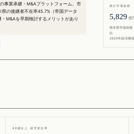
%）の事業承継・M&Aプラットフォーム。市
推計市場規模
本県の後継者不在率45.7%（帝国データ
5,829
億
継・M&Aを早期検討するメリットがあり
熊本県市場規模 
比
2024年経済構
60歳以上 経営者比率