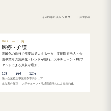
令和3年経済センサス · 上位3業種
M&Aニーズ 高
医療・介護
高齢化の進行で需要は拡大する一方、零細医療法人・介
護事業者の集約化トレンドが進行。大手チェーン・PEフ
ァンドによる買収が増加。
159
264
12%
法人企業数
全事業者数
市内シェア
主な案件類型: 大手チェーン・地域医療法人による集約化