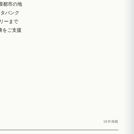
模都市の地
ータバンク
ザリーまで
実務をご支援
10件掲載