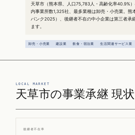
天草市（熊本県、人口75,783人・高齢化率40.9
内事業所数1,325社、最多業種は卸売・小売業。熊
バンク2025）、後継者不在の中小企業は第三者承
ます。
卸売・小売業
建設業
飲食・宿泊業
生活関連サービス業
LOCAL MARKET
天草市の事業承継 現状
後継者不在率