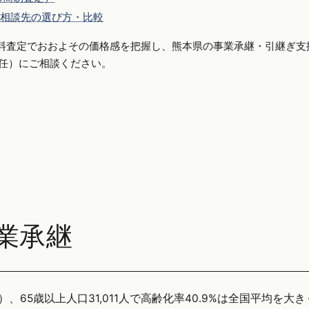
相談先の選び方・比較
料査定でおおよその価格感を把握し、熊本県の事業承継・引継ぎ支
側専任）にご相談ください。
業承継
）、65歳以上人口31,011人で高齢化率40.9%は全国平均を大