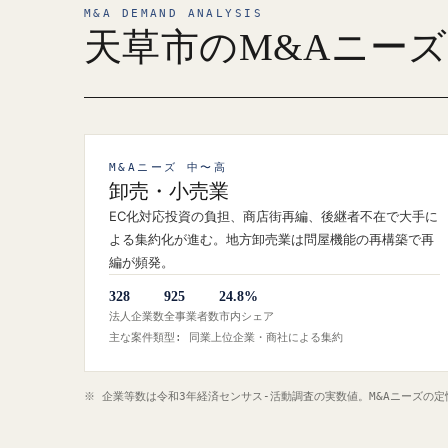
M&A DEMAND ANALYSIS
天草市のM&Aニー
M&Aニーズ 中〜高
卸売・小売業
EC化対応投資の負担、商店街再編、後継者不在で大手に
よる集約化が進む。地方卸売業は問屋機能の再構築で再
編が頻発。
328
925
24.8%
法人企業数
全事業者数
市内シェア
主な案件類型: 同業上位企業・商社による集約
※ 企業等数は令和3年経済センサス‐活動調査の実数値。M&Aニーズの