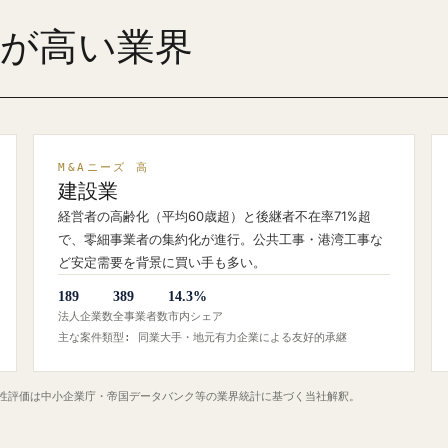
ズが高い業界
M&Aニーズ 高
建設業
経営者の高齢化（平均60歳超）と後継者不在率71%超
で、零細事業者の集約化が進行。公共工事・港湾工事な
ど安定需要を背景に買い手も多い。
189
389
14.3%
法人企業数
全事業者数
市内シェア
主な案件類型: 同業大手・地元有力企業による友好的承継
定性評価は中小企業庁・帝国データバンク等の業界統計に基づく当社解釈。