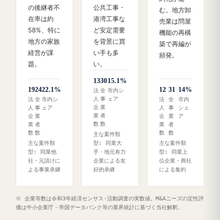
の後継者不
公共工事・
む。地方卸
在率は約
港湾工事な
売業は問屋
58%、特に
ど安定需要
機能の再構
地方の家族
を背景に買
築で再編が
経営が課
い手も多
頻発。
題。
い。
13
30
15.1%
19
24
22.1%
12
31
14%
法
全
市内シ
人
事
ェア
法
全
市内シ
法
全
市内
企
業
人
事
ェア
人
事
シェ
業
者
企
業
企
業
ア
数
数
業
者
業
者
数
数
数
数
主な案件類
主な案件類
型: 同業大
主な案件類
型: 同業他
手・地元有力
型: 同業上
社・元請けに
企業による友
位企業・商社
よる事業承継
好的承継
による集約
※ 企業等数は令和3年経済センサス‐活動調査の実数値。M&Aニーズの定性評
価は中小企業庁・帝国データバンク等の業界統計に基づく当社解釈。