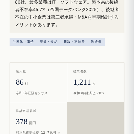
86社、最多業種はIT・ソフトウェア。熊本県の後継
者不在率45.7%（帝国データバンク2025）、後継者
不在の中小企業は第三者承継・M&Aを早期検討する
メリットがあります。
半導体・電子
農業・食品
建設・不動産
製造業
法人数
従業者数
86
1,211
社
人
令和3年経済センサス
令和3年経済センサス
推計市場規模
378
億円
熊本県市場規模 12.7兆円 ×