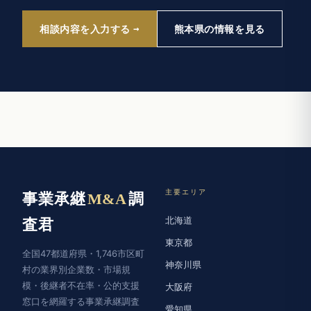
相談内容を入力する
熊本県の情報を見る
主要エリア
事業承継
M&A
調
北海道
査君
東京都
全国47都道府県・1,746市区町
神奈川県
村の業界別企業数・市場規
模・後継者不在率・公的支援
大阪府
窓口を網羅する事業承継調査
愛知県