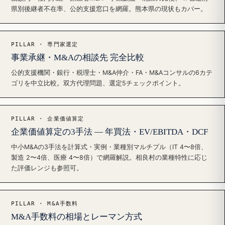
県別後継者不在率、公的支援窓口を網羅。熊本県の現状もカバー。
PILLAR · 専門家選定
事業承継・M&Aの相談先 完全比較
公的支援機関・銀行・税理士・M&A仲介・FA・M&Aコンサルの6カテ
ゴリを中立比較。双方代理問題、選定5チェックポイント。
PILLAR · 企業価値算定
企業価値算定の3手法 — 年買法・EV/EBITDA・DCF
中小M&Aの3手法を計算式・実例・業種別マルチプル（IT 4〜8倍、
製造 2〜4倍、医療 4〜8倍）で網羅解説。相良村の業種特性に応じ
た評価レンジも参照可。
PILLAR · M&A手数料
M&A手数料の相場とレーマン方式