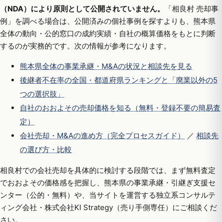
（NDA）により原則として公開されていません。
「相良村 売却事
例」を調べる場合は、公開済みの個社事例を探すよりも、熊本県
全体の動向・公的窓口の成約実績・自社の概算価格をもとに判断
するのが実務的です。次の情報が参考になります。
熊本県全体の事業承継・M&Aの状況と相談先を見る
後継者不在率の全国・都道府県ランキングと「廃業以外の5
つの選択肢」
自社のおおよその売却価格を知る（無料・登録不要の簡易査
定）
会社売却・M&Aの進め方（完全プロセスガイド）
／
相談先
の選び方・比較
相良村での会社売却を具体的に検討する段階では、まず無料査定
でおおよその価格感を把握し、熊本県の事業承継・引継ぎ支援セ
ンター（公的・無料）や、当サイトを運営する独立系コンサルテ
ィング会社・株式会社KI Strategy（売り手側専任）にご相談くだ
さい。