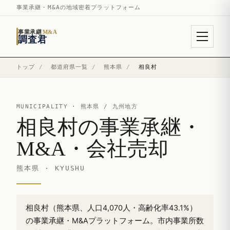
事業承継・M&Aの地域密着プラットフォーム
事業承継
M&A
調査君
トップ
/
都道府県一覧
/
熊本県
/
相良村
MUNICIPALITY ·
熊本県
/ 九州地方
相良村の事業承継・
M&A・会社売却
熊本県 · KYUSHU
相良村（熊本県、人口4,070人・高齢化率43.1%）
の事業承継・M&Aプラットフォーム。市内事業所数