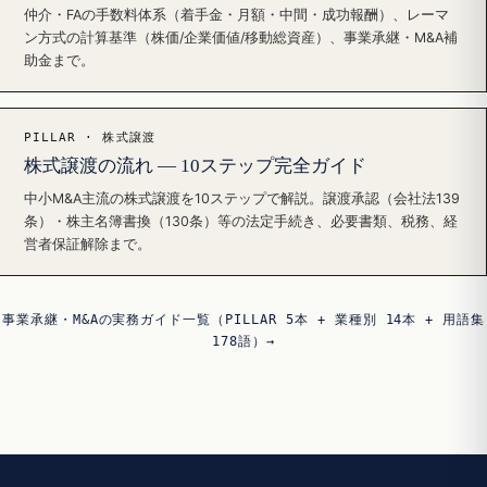
仲介・FAの手数料体系（着手金・月額・中間・成功報酬）、レーマ
ン方式の計算基準（株価/企業価値/移動総資産）、事業承継・M&A補
助金まで。
PILLAR · 株式譲渡
株式譲渡の流れ — 10ステップ完全ガイド
中小M&A主流の株式譲渡を10ステップで解説。譲渡承認（会社法139
条）・株主名簿書換（130条）等の法定手続き、必要書類、税務、経
営者保証解除まで。
事業承継・M&Aの実務ガイド一覧（PILLAR 5本 + 業種別 14本 + 用語集
178語）→