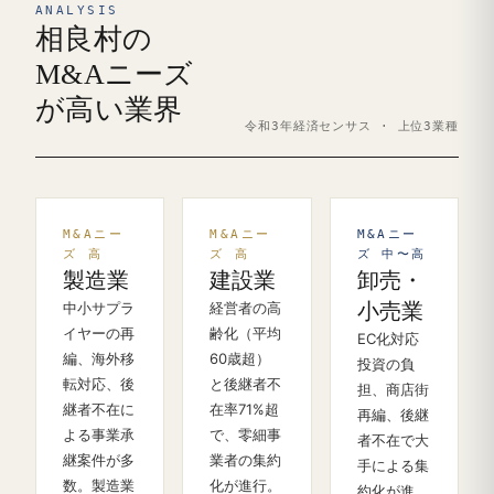
ANALYSIS
相良村の
M&Aニーズ
が高い業界
令和3年経済センサス · 上位3業種
M&Aニー
M&Aニー
M&Aニー
ズ 高
ズ 高
ズ 中〜高
製造業
建設業
卸売・
中小サプラ
経営者の高
小売業
イヤーの再
齢化（平均
EC化対応
編、海外移
60歳超）
投資の負
転対応、後
と後継者不
担、商店街
継者不在に
在率71%超
再編、後継
よる事業承
で、零細事
者不在で大
継案件が多
業者の集約
手による集
数。製造業
化が進行。
約化が進