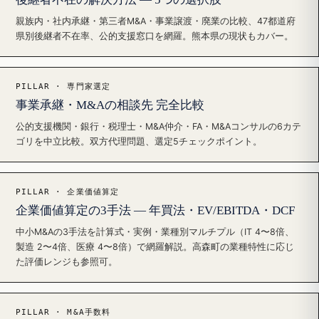
親族内・社内承継・第三者M&A・事業譲渡・廃業の比較、47都道府
県別後継者不在率、公的支援窓口を網羅。熊本県の現状もカバー。
PILLAR · 専門家選定
事業承継・M&Aの相談先 完全比較
公的支援機関・銀行・税理士・M&A仲介・FA・M&Aコンサルの6カテ
ゴリを中立比較。双方代理問題、選定5チェックポイント。
PILLAR · 企業価値算定
企業価値算定の3手法 — 年買法・EV/EBITDA・DCF
中小M&Aの3手法を計算式・実例・業種別マルチプル（IT 4〜8倍、
製造 2〜4倍、医療 4〜8倍）で網羅解説。高森町の業種特性に応じ
た評価レンジも参照可。
PILLAR · M&A手数料