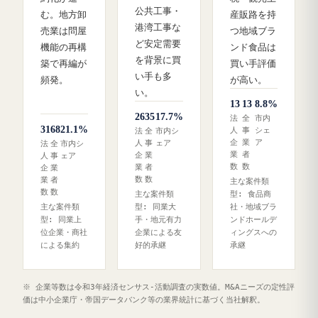
公共工事・
む。地方卸
産販路を持
港湾工事な
売業は問屋
つ地域ブラ
ど安定需要
機能の再構
ンド食品は
を背景に買
築で再編が
買い手評価
い手も多
頻発。
が高い。
い。
13
13
8.8%
26
35
17.7%
法
全
市内
31
68
21.1%
人
事
シェ
法
全
市内シ
企
業
ア
人
事
ェア
法
全
市内シ
業
者
企
業
人
事
ェア
数
数
業
者
企
業
数
数
業
者
主な案件類
数
数
主な案件類
型: 食品商
主な案件類
型: 同業大
社・地域ブラ
型: 同業上
手・地元有力
ンドホールデ
位企業・商社
企業による友
ィングスへの
による集約
好的承継
承継
※ 企業等数は令和3年経済センサス‐活動調査の実数値。M&Aニーズの定性評
価は中小企業庁・帝国データバンク等の業界統計に基づく当社解釈。