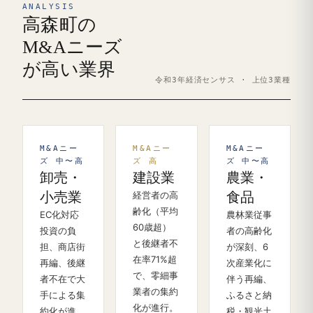
ANALYSIS
高森町の
M&Aニーズ
が高い業界
令和3年経済センサス · 上位3業種
M&Aニー
M&Aニー
M&Aニー
ズ 中〜高
ズ 高
ズ 中〜高
卸売・
建設業
農業・
小売業
経営者の高
食品
齢化（平均
EC化対応
農林業従事
60歳超）
投資の負
者の高齢化
と後継者不
担、商店街
が深刻、6
在率71%超
再編、後継
次産業化に
で、零細事
者不在で大
伴う再編、
業者の集約
手による集
ふるさと納
化が進行。
約化が進
税・観光土