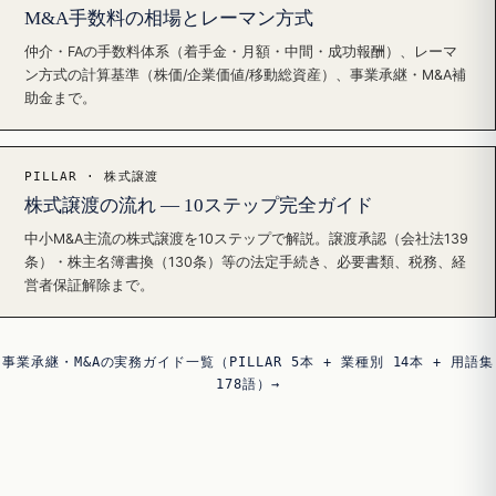
M&A手数料の相場とレーマン方式
仲介・FAの手数料体系（着手金・月額・中間・成功報酬）、レーマ
ン方式の計算基準（株価/企業価値/移動総資産）、事業承継・M&A補
助金まで。
PILLAR · 株式譲渡
株式譲渡の流れ — 10ステップ完全ガイド
中小M&A主流の株式譲渡を10ステップで解説。譲渡承認（会社法139
条）・株主名簿書換（130条）等の法定手続き、必要書類、税務、経
営者保証解除まで。
事業承継・M&Aの実務ガイド一覧（PILLAR 5本 + 業種別 14本 + 用語集
178語）→