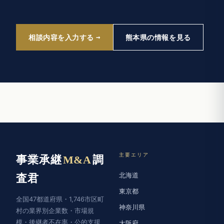
相談内容を入力する
熊本県の情報を見る
主要エリア
事業承継
M&A
調
北海道
査君
東京都
全国47都道府県・1,746市区町
神奈川県
村の業界別企業数・市場規
模・後継者不在率・公的支援
大阪府