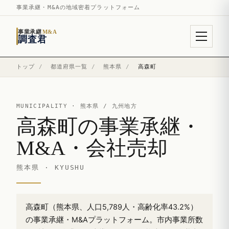
事業承継・M&Aの地域密着プラットフォーム
事業承継
M&A
調査君
トップ
/
都道府県一覧
/
熊本県
/
高森町
MUNICIPALITY ·
熊本県
/ 九州地方
高森町の事業承継・
M&A・会社売却
熊本県 · KYUSHU
高森町（熊本県、人口5,789人・高齢化率43.2%）
の事業承継・M&Aプラットフォーム。市内事業所数