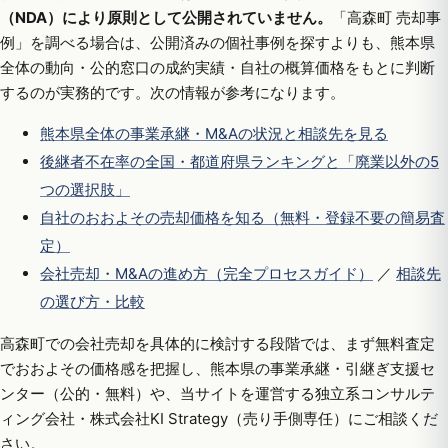
（NDA）により原則として公開されていません。
「高森町 売却事
例」を調べる場合は、公開済みの個社事例を探すよりも、熊本県
全体の動向・公的窓口の成約実績・自社の概算価格をもとに判断
するのが実務的です。次の情報が参考になります。
熊本県全体の事業承継・M&Aの状況と相談先を見る
後継者不在率の全国・都道府県ランキングと「廃業以外の5
つの選択肢」
自社のおおよその売却価格を知る（無料・登録不要の簡易査
定）
会社売却・M&Aの進め方（完全プロセスガイド）
／
相談先
の選び方・比較
高森町での会社売却を具体的に検討する段階では、まず無料査定
でおおよその価格感を把握し、熊本県の事業承継・引継ぎ支援セ
ンター（公的・無料）や、当サイトを運営する独立系コンサルテ
ィング会社・株式会社KI Strategy（売り手側専任）にご相談くだ
さい。