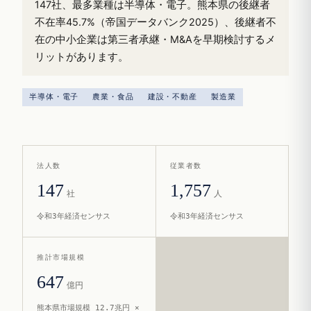
147社、最多業種は半導体・電子。熊本県の後継者
不在率45.7%（帝国データバンク2025）、後継者不
在の中小企業は第三者承継・M&Aを早期検討するメ
リットがあります。
半導体・電子
農業・食品
建設・不動産
製造業
法人数
従業者数
147
1,757
社
人
令和3年経済センサス
令和3年経済センサス
推計市場規模
647
億円
熊本県市場規模 12.7兆円 ×