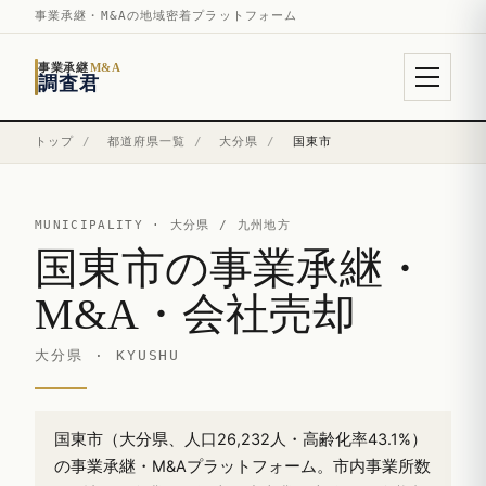
事業承継・M&Aの地域密着プラットフォーム
事業承継
M&A
調査君
トップ
/
都道府県一覧
/
大分県
/
国東市
MUNICIPALITY ·
大分県
/ 九州地方
国東市の事業承継・
M&A・会社売却
大分県 · KYUSHU
国東市（大分県、人口26,232人・高齢化率43.1%）
の事業承継・M&Aプラットフォーム。市内事業所数