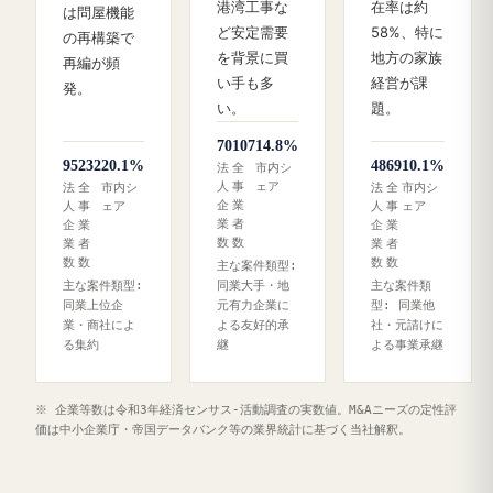
港湾工事な
在率は約
は問屋機能
ど安定需要
58%、特に
の再構築で
を背景に買
地方の家族
再編が頻
い手も多
経営が課
発。
い。
題。
70
107
14.8%
95
232
20.1%
48
69
10.1%
法
全
市内シ
人
事
ェア
法
全
市内シ
法
全
市内シ
企
業
人
事
ェア
人
事
ェア
業
者
企
業
企
業
数
数
業
者
業
者
数
数
数
数
主な案件類型:
主な案件類型:
同業大手・地
主な案件類
同業上位企
元有力企業に
型: 同業他
業・商社によ
よる友好的承
社・元請けに
る集約
継
よる事業承継
※ 企業等数は令和3年経済センサス‐活動調査の実数値。M&Aニーズの定性評
価は中小企業庁・帝国データバンク等の業界統計に基づく当社解釈。