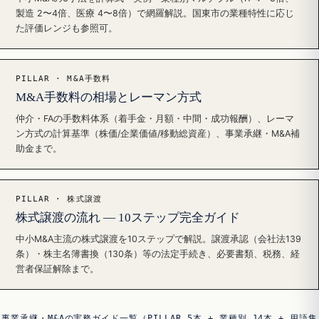
製造 2〜4倍、医療 4〜8倍）で網羅解説。国東市の業種特性に応じ
た評価レンジも参照可。
PILLAR · M&A手数料
M&A手数料の相場とレーマン方式
仲介・FAの手数料体系（着手金・月額・中間・成功報酬）、レーマ
ン方式の計算基準（株価/企業価値/移動総資産）、事業承継・M&A補
助金まで。
PILLAR · 株式譲渡
株式譲渡の流れ — 10ステップ完全ガイド
中小M&A主流の株式譲渡を10ステップで解説。譲渡承認（会社法139
条）・株主名簿書換（130条）等の法定手続き、必要書類、税務、経
営者保証解除まで。
事業承継・M&Aの実務ガイド一覧（PILLAR 5本 + 業種別 14本 + 用語集