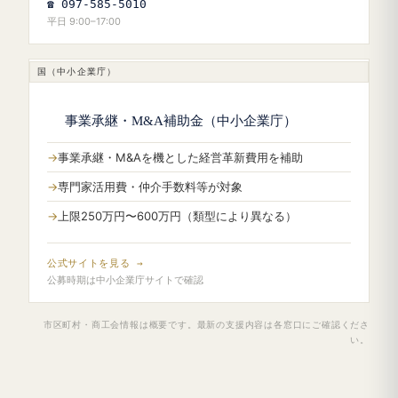
☎ 097-585-5010
平日 9:00–17:00
国（中小企業庁）
事業承継・M&A補助金（中小企業庁）
事業承継・M&Aを機とした経営革新費用を補助
専門家活用費・仲介手数料等が対象
上限250万円〜600万円（類型により異なる）
公式サイトを見る →
公募時期は中小企業庁サイトで確認
市区町村・商工会情報は概要です。最新の支援内容は各窓口にご確認くださ
い。