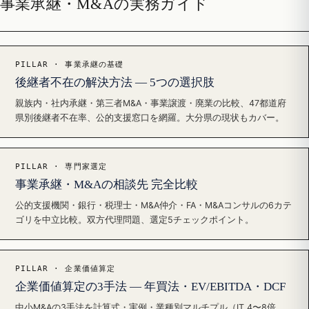
事業承継・M&Aの実務ガイド
PILLAR · 事業承継の基礎
後継者不在の解決方法 — 5つの選択肢
親族内・社内承継・第三者M&A・事業譲渡・廃業の比較、47都道府
県別後継者不在率、公的支援窓口を網羅。大分県の現状もカバー。
PILLAR · 専門家選定
事業承継・M&Aの相談先 完全比較
公的支援機関・銀行・税理士・M&A仲介・FA・M&Aコンサルの6カテ
ゴリを中立比較。双方代理問題、選定5チェックポイント。
PILLAR · 企業価値算定
企業価値算定の3手法 — 年買法・EV/EBITDA・DCF
中小M&Aの3手法を計算式・実例・業種別マルチプル（IT 4〜8倍、