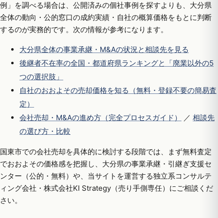
例」を調べる場合は、公開済みの個社事例を探すよりも、大分県
全体の動向・公的窓口の成約実績・自社の概算価格をもとに判断
するのが実務的です。次の情報が参考になります。
大分県全体の事業承継・M&Aの状況と相談先を見る
後継者不在率の全国・都道府県ランキングと「廃業以外の5
つの選択肢」
自社のおおよその売却価格を知る（無料・登録不要の簡易査
定）
会社売却・M&Aの進め方（完全プロセスガイド）
／
相談先
の選び方・比較
国東市での会社売却を具体的に検討する段階では、まず無料査定
でおおよその価格感を把握し、大分県の事業承継・引継ぎ支援セ
ンター（公的・無料）や、当サイトを運営する独立系コンサルテ
ィング会社・株式会社KI Strategy（売り手側専任）にご相談くだ
さい。