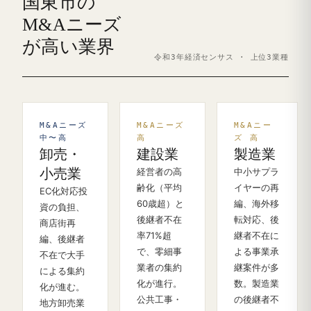
国東市の
M&Aニーズ
が高い業界
令和3年経済センサス · 上位3業種
M&Aニーズ
M&Aニーズ
M&Aニー
中〜高
高
ズ 高
卸売・
建設業
製造業
小売業
経営者の高
中小サプラ
齢化（平均
イヤーの再
EC化対応投
60歳超）と
編、海外移
資の負担、
後継者不在
転対応、後
商店街再
率71%超
継者不在に
編、後継者
で、零細事
よる事業承
不在で大手
業者の集約
継案件が多
による集約
化が進行。
数。製造業
化が進む。
公共工事・
の後継者不
地方卸売業