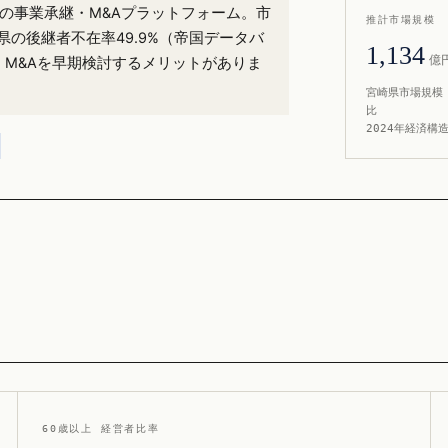
%）の事業承継・M&Aプラットフォーム。市
推計市場規模
県の後継者不在率49.9%（帝国データバ
1,134
億
・M&Aを早期検討するメリットがありま
宮崎県市場規模 
比
2024年経済構
60歳以上 経営者比率