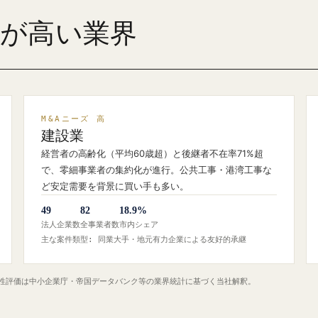
ズが高い業界
M&Aニーズ 高
建設業
経営者の高齢化（平均60歳超）と後継者不在率71%超
で、零細事業者の集約化が進行。公共工事・港湾工事な
ど安定需要を背景に買い手も多い。
49
82
18.9%
法人企業数
全事業者数
市内シェア
主な案件類型: 同業大手・地元有力企業による友好的承継
定性評価は中小企業庁・帝国データバンク等の業界統計に基づく当社解釈。