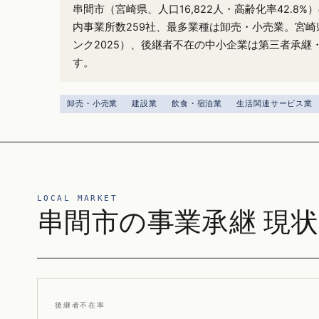
串間市（宮崎県、人口16,822人・高齢化率42.8
内事業所数259社、最多業種は卸売・小売業。宮崎
ンク2025）、後継者不在の中小企業は第三者承継
す。
卸売・小売業
建設業
飲食・宿泊業
生活関連サービス業
LOCAL MARKET
串間市の事業承継 現状
後継者不在率