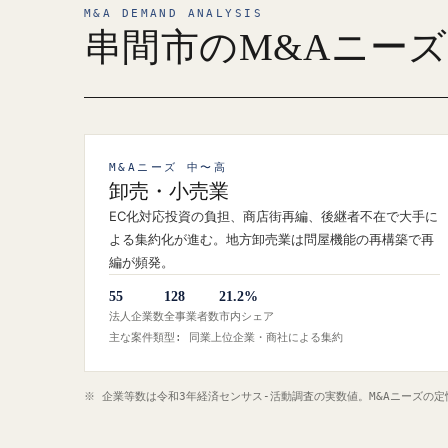
M&A DEMAND ANALYSIS
串間市のM&Aニー
M&Aニーズ 中〜高
卸売・小売業
EC化対応投資の負担、商店街再編、後継者不在で大手に
よる集約化が進む。地方卸売業は問屋機能の再構築で再
編が頻発。
55
128
21.2%
法人企業数
全事業者数
市内シェア
主な案件類型: 同業上位企業・商社による集約
※ 企業等数は令和3年経済センサス‐活動調査の実数値。M&Aニーズの