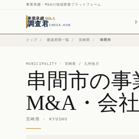
事業承継・M&Aの地域密着プラットフォーム
事業承継
M&A
ト
調査君
CHOSA-KUN
トップ
/
都道府県一覧
/
宮崎県
/
串間市
MUNICIPALITY ·
宮崎県
/ 九州地方
串間市の事
M&A・会
宮崎県 · KYUSHU