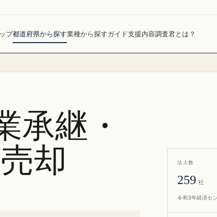
ップ
都道府県から探す
業種から探す
ガイド
支援内容
調査君とは？
業承継・
社売却
法人数
259
社
令和3年経済セ