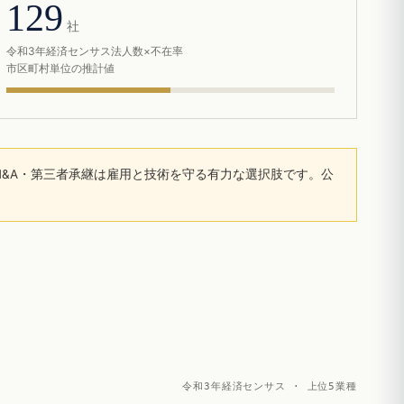
129
社
令和3年経済センサス法人数×不在率
市区町村単位の推計値
&A・第三者承継は雇用と技術を守る有力な選択肢です。公
令和3年経済センサス · 上位5業種