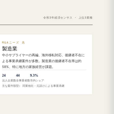
令和3年経済センサス · 上位3業種
M&Aニーズ 高
製造業
中小サプライヤーの再編、海外移転対応、後継者不在に
よる事業承継案件が多数。製造業の後継者不在率は約
58%、特に地方の家族経営が課題。
24
44
9.3%
法人企業数
全事業者数
市内シェア
主な案件類型: 同業他社・元請けによる事業承継