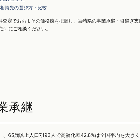
相談先の選び方・比較
料査定でおおよその価格感を把握し、宮崎県の事業承継・引継ぎ支
側専任）にご相談ください。
業承継
）、65歳以上人口7,193人で高齢化率42.8%は全国平均を大き