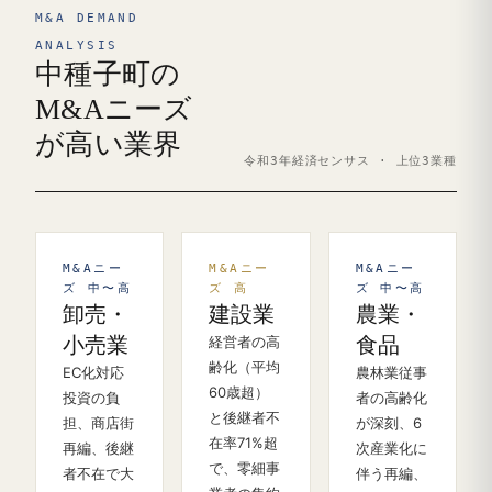
M&A DEMAND
ANALYSIS
中種子町の
M&Aニーズ
が高い業界
令和3年経済センサス · 上位3業種
M&Aニー
M&Aニー
M&Aニー
ズ 中〜高
ズ 高
ズ 中〜高
卸売・
建設業
農業・
小売業
経営者の高
食品
齢化（平均
EC化対応
農林業従事
60歳超）
投資の負
者の高齢化
と後継者不
担、商店街
が深刻、6
在率71%超
再編、後継
次産業化に
で、零細事
者不在で大
伴う再編、