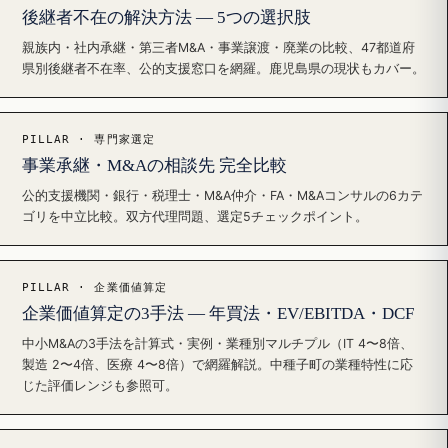
後継者不在の解決方法 — 5つの選択肢
親族内・社内承継・第三者M&A・事業譲渡・廃業の比較、47都道府
県別後継者不在率、公的支援窓口を網羅。鹿児島県の現状もカバー。
PILLAR · 専門家選定
事業承継・M&Aの相談先 完全比較
公的支援機関・銀行・税理士・M&A仲介・FA・M&Aコンサルの6カテ
ゴリを中立比較。双方代理問題、選定5チェックポイント。
PILLAR · 企業価値算定
企業価値算定の3手法 — 年買法・EV/EBITDA・DCF
中小M&Aの3手法を計算式・実例・業種別マルチプル（IT 4〜8倍、
製造 2〜4倍、医療 4〜8倍）で網羅解説。中種子町の業種特性に応
じた評価レンジも参照可。