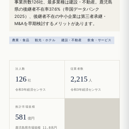
事業所数126社、最多業種は建設・不動産。鹿児島
県の後継者不在率37.6%（帝国データバンク
2025）、後継者不在の中小企業は第三者承継・
M&Aを早期検討するメリットがあります。
農業・食品
観光・ホテル
建設・不動産
飲食・サービス
法人数
従業者数
126
2,215
社
人
令和3年経済センサス
令和3年経済センサス
推計市場規模
581
億円
鹿児島県市場規模 11.8兆円