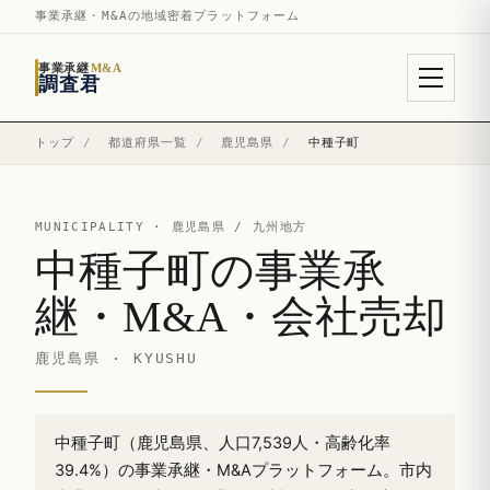
事業承継・M&Aの地域密着プラットフォーム
事業承継
M&A
調査君
トップ
/
都道府県一覧
/
鹿児島県
/
中種子町
MUNICIPALITY ·
鹿児島県
/ 九州地方
中種子町の事業承
継・M&A・会社売却
鹿児島県 · KYUSHU
中種子町（鹿児島県、人口7,539人・高齢化率
39.4%）の事業承継・M&Aプラットフォーム。市内