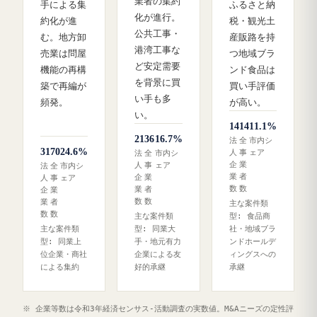
業者の集約
手による集
ふるさと納
化が進行。
約化が進
税・観光土
公共工事・
む。地方卸
産販路を持
港湾工事な
売業は問屋
つ地域ブラ
ど安定需要
機能の再構
ンド食品は
を背景に買
築で再編が
買い手評価
い手も多
頻発。
が高い。
い。
14
14
11.1%
21
36
16.7%
法
全
市内シ
31
70
24.6%
人
事
ェア
法
全
市内シ
企
業
人
事
ェア
法
全
市内シ
業
者
企
業
人
事
ェア
数
数
業
者
企
業
数
数
業
者
主な案件類
数
数
主な案件類
型: 食品商
主な案件類
型: 同業大
社・地域ブラ
型: 同業上
手・地元有力
ンドホールデ
位企業・商社
企業による友
ィングスへの
による集約
好的承継
承継
※ 企業等数は令和3年経済センサス‐活動調査の実数値。M&Aニーズの定性評