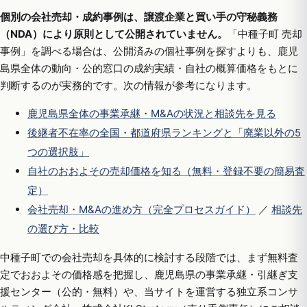
個別の会社売却・成約事例は、譲渡企業と買い手の守秘義務
（NDA）により原則として公開されていません。
「中種子町 売却
事例」を調べる場合は、公開済みの個社事例を探すよりも、鹿児
島県全体の動向・公的窓口の成約実績・自社の概算価格をもとに
判断するのが実務的です。次の情報が参考になります。
鹿児島県全体の事業承継・M&Aの状況と相談先を見る
後継者不在率の全国・都道府県ランキングと「廃業以外の5
つの選択肢」
自社のおおよその売却価格を知る（無料・登録不要の簡易査
定）
会社売却・M&Aの進め方（完全プロセスガイド）
／
相談先
の選び方・比較
中種子町での会社売却を具体的に検討する段階では、まず無料査
定でおおよその価格感を把握し、鹿児島県の事業承継・引継ぎ支
援センター（公的・無料）や、当サイトを運営する独立系コンサ