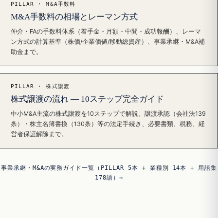
PILLAR · M&A手数料
M&A手数料の相場とレーマン方式
仲介・FAの手数料体系（着手金・月額・中間・成功報酬）、レーマ
ン方式の計算基準（株価/企業価値/移動総資産）、事業承継・M&A補
助金まで。
PILLAR · 株式譲渡
株式譲渡の流れ — 10ステップ完全ガイド
中小M&A主流の株式譲渡を10ステップで解説。譲渡承認（会社法139
条）・株主名簿書換（130条）等の法定手続き、必要書類、税務、経
営者保証解除まで。
事業承継・M&Aの実務ガイド一覧（PILLAR 5本 + 業種別 14本 + 用語集
178語）→