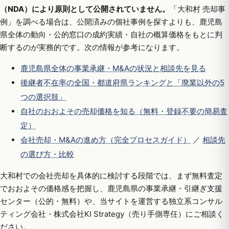
（NDA）により原則として公開されていません。
「大和村 売却事
例」を調べる場合は、公開済みの個社事例を探すよりも、鹿児島
県全体の動向・公的窓口の成約実績・自社の概算価格をもとに判
断するのが実務的です。次の情報が参考になります。
鹿児島県全体の事業承継・M&Aの状況と相談先を見る
後継者不在率の全国・都道府県ランキングと「廃業以外の5
つの選択肢」
自社のおおよその売却価格を知る（無料・登録不要の簡易査
定）
会社売却・M&Aの進め方（完全プロセスガイド）
／
相談先
の選び方・比較
大和村での会社売却を具体的に検討する段階では、まず無料査定
でおおよその価格感を把握し、鹿児島県の事業承継・引継ぎ支援
センター（公的・無料）や、当サイトを運営する独立系コンサル
ティング会社・株式会社KI Strategy（売り手側専任）にご相談く
ださい。