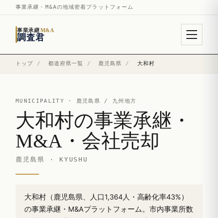
事業承継・M&Aの地域密着プラットフォーム
事業承継
M&A
調査君
トップ
/
都道府県一覧
/
鹿児島県
/
大和村
MUNICIPALITY ·
鹿児島県
/ 九州地方
大和村の事業承継・
M&A・会社売却
鹿児島県 · KYUSHU
大和村（鹿児島県、人口1,364人・高齢化率43%）
の事業承継・M&Aプラットフォーム。市内事業所数