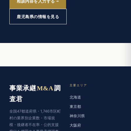
相談内容を入力する
鹿児島県の情報を見る
主要エリア
事業承継
M&A
調
北海道
査君
東京都
全国47都道府県・1,746市区町
神奈川県
村の業界別企業数・市場規
模・後継者不在率・公的支援
大阪府