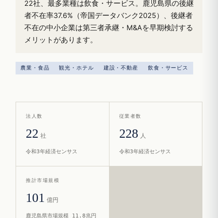
22社、最多業種は飲食・サービス。鹿児島県の後継
者不在率37.6%（帝国データバンク2025）、後継者
不在の中小企業は第三者承継・M&Aを早期検討する
メリットがあります。
農業・食品
観光・ホテル
建設・不動産
飲食・サービス
法人数
従業者数
22
228
社
人
令和3年経済センサス
令和3年経済センサス
推計市場規模
101
億円
鹿児島県市場規模 11.8兆円