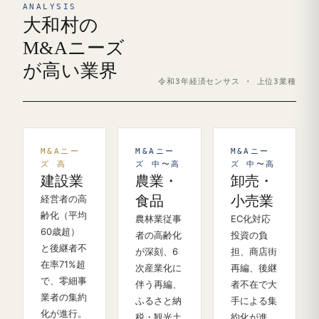
ANALYSIS
大和村の
M&Aニーズ
が高い業界
令和3年経済センサス · 上位3業種
M&Aニー
M&Aニー
M&Aニー
ズ 高
ズ 中〜高
ズ 中〜高
建設業
農業・
卸売・
経営者の高
食品
小売業
齢化（平均
農林業従事
EC化対応
60歳超）
者の高齢化
投資の負
と後継者不
が深刻、6
担、商店街
在率71%超
次産業化に
再編、後継
で、零細事
伴う再編、
者不在で大
業者の集約
ふるさと納
手による集
化が進行。
税・観光土
約化が進