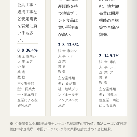
公共工事・
産販路を持
む。地方卸
港湾工事な
つ地域ブラ
売業は問屋
ど安定需要
ンド食品は
機能の再構
を背景に買
買い手評価
築で再編が
い手も多
が高い。
頻発。
い。
3
3
13.6%
8
8
36.4%
法
全
市内シ
2
14
9.1%
人
事
ェア
法
全
市内シ
企
業
人
事
ェア
法
全
市内
業
者
企
業
人
事
シェ
数
数
業
者
企
業
ア
数
数
業
者
主な案件類
数
数
主な案件類
型: 食品商
型: 同業大
社・地域ブラ
主な案件類
手・地元有力
ンドホールデ
型: 同業上
企業による友
ィングスへの
位企業・商社
好的承継
承継
による集約
※ 企業等数は令和3年経済センサス‐活動調査の実数値。M&Aニーズの定性評
価は中小企業庁・帝国データバンク等の業界統計に基づく当社解釈。