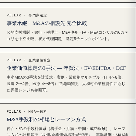
PILLAR · 専門家選定
事業承継・M&Aの相談先 完全比較
公的支援機関・銀行・税理士・M&A仲介・FA・M&Aコンサルの6カテ
ゴリを中立比較。双方代理問題、選定5チェックポイント。
PILLAR · 企業価値算定
企業価値算定の3手法 — 年買法・EV/EBITDA・DCF
中小M&Aの3手法を計算式・実例・業種別マルチプル（IT 4〜8倍、
製造 2〜4倍、医療 4〜8倍）で網羅解説。大和村の業種特性に応じ
た評価レンジも参照可。
PILLAR · M&A手数料
M&A手数料の相場とレーマン方式
仲介・FAの手数料体系（着手金・月額・中間・成功報酬）、レーマ
ン方式の計算基準（株価/企業価値/移動総資産）、事業承継・M&A補