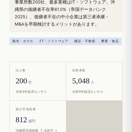
事業所数200社、最多業種はIT・ソフトウェア。沖
縄県の後継者不在率61.0%（帝国データバンク
2025）、後継者不在の中小企業は第三者承継・
M&Aを早期検討するメリットがあります。
観光・ホテル
IT・ソフトウェア
建設・不動産
農業・食品
法人数
従業者数
200
5,048
社
人
令和3年経済センサス
令和3年経済センサス
推計市場規模
812
億円
沖縄県市場規模 7.6兆円 ×