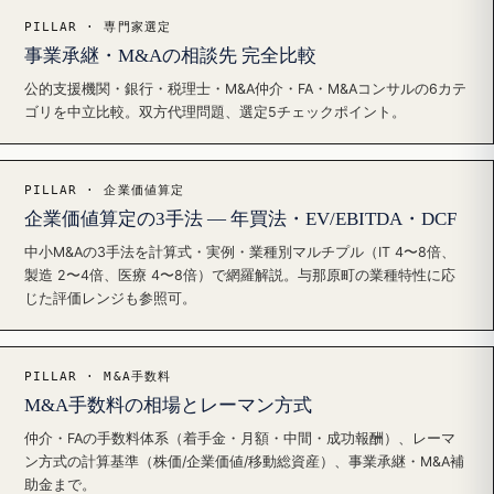
PILLAR · 専門家選定
事業承継・M&Aの相談先 完全比較
公的支援機関・銀行・税理士・M&A仲介・FA・M&Aコンサルの6カテ
ゴリを中立比較。双方代理問題、選定5チェックポイント。
PILLAR · 企業価値算定
企業価値算定の3手法 — 年買法・EV/EBITDA・DCF
中小M&Aの3手法を計算式・実例・業種別マルチプル（IT 4〜8倍、
製造 2〜4倍、医療 4〜8倍）で網羅解説。与那原町の業種特性に応
じた評価レンジも参照可。
PILLAR · M&A手数料
M&A手数料の相場とレーマン方式
仲介・FAの手数料体系（着手金・月額・中間・成功報酬）、レーマ
ン方式の計算基準（株価/企業価値/移動総資産）、事業承継・M&A補
助金まで。