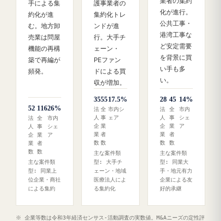
業者の集約
手による集
護事業者の
化が進行。
約化が進
集約化トレ
公共工事・
む。地方卸
ンドが進
港湾工事な
売業は問屋
行。大手チ
ど安定需要
機能の再構
ェーン・
を背景に買
築で再編が
PEファン
い手も多
頻発。
ドによる買
い。
収が増加。
35
55
17.5%
28
45
14%
52
116
26%
法
全
市内シ
法
全
市内
人
事
ェア
人
事
シェ
法
全
市内
企
業
企
業
ア
人
事
シェ
業
者
業
者
企
業
ア
数
数
数
数
業
者
数
数
主な案件類
主な案件類
主な案件類
型: 大手チ
型: 同業大
型: 同業上
ェーン・地域
手・地元有力
位企業・商社
医療法人によ
企業による友
による集約
る集約化
好的承継
※ 企業等数は令和3年経済センサス‐活動調査の実数値。M&Aニーズの定性評