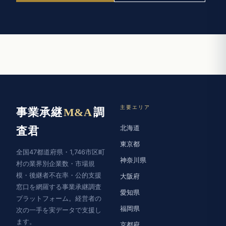
主要エリア
事業承継
M&A
調
北海道
査君
東京都
全国47都道府県・1,746市区町
神奈川県
村の業界別企業数・市場規
模・後継者不在率・公的支援
大阪府
窓口を網羅する事業承継調査
愛知県
プラットフォーム。経営者の
福岡県
次の一手を実データで支援し
ます。
京都府