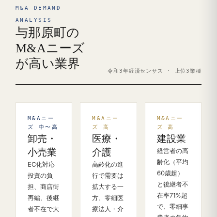
M&A DEMAND
ANALYSIS
与那原町の
M&Aニーズ
が高い業界
令和3年経済センサス · 上位3業種
M&Aニー
M&Aニー
M&Aニー
ズ 中〜高
ズ 高
ズ 高
卸売・
医療・
建設業
小売業
介護
経営者の高
齢化（平均
EC化対応
高齢化の進
60歳超）
投資の負
行で需要は
と後継者不
担、商店街
拡大する一
在率71%超
再編、後継
方、零細医
で、零細事
者不在で大
療法人・介