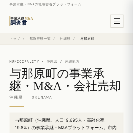
事業承継・M&Aの地域密着プラットフォーム
事業承継
M&A
調査君
トップ
/
都道府県一覧
/
沖縄県
/
与那原町
MUNICIPALITY ·
沖縄県
/ 沖縄地方
与那原町の事業承
継・M&A・会社売却
沖縄県 · OKINAWA
与那原町（沖縄県、人口19,695人・高齢化率
19.8%）の事業承継・M&Aプラットフォーム。市内