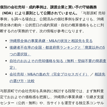
個別の会社売却・成約事例は、譲渡企業と買い手の守秘義務
（NDA）により原則として公開されていません。
「与那原町 売却
事例」を調べる場合は、公開済みの個社事例を探すよりも、沖縄
県全体の動向・公的窓口の成約実績・自社の概算価格をもとに判
断するのが実務的です。次の情報が参考になります。
沖縄県全体の事業承継・M&Aの状況と相談先を見る
後継者不在率の全国・都道府県ランキングと「廃業以外の5
つの選択肢」
自社のおおよその売却価格を知る（無料・登録不要の簡易査
定）
会社売却・M&Aの進め方（完全プロセスガイド）
／
相談先
の選び方・比較
与那原町での会社売却を具体的に検討する段階では、まず無料査
定でおおよその価格感を把握し、沖縄県の事業承継・引継ぎ支援
センター（公的・無料）や、当サイトを運営する独立系コンサル