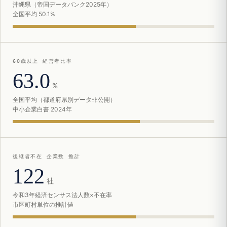
沖縄県（帝国データバンク2025年）
全国平均 50.1%
60歳以上 経営者比率
63.0
%
全国平均（都道府県別データ非公開）
中小企業白書 2024年
後継者不在 企業数 推計
122
社
令和3年経済センサス法人数×不在率
市区町村単位の推計値