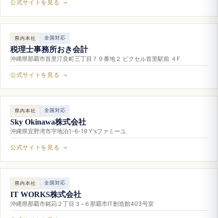
公式サイトを見る →
全国対応
県内本社
税理士事務所おき会計
沖縄県那覇市首里汀良町三丁目７９番地２ ピクセル首里駅前 ４F
公式サイトを見る →
全国対応
県内本社
Sky Okinawa株式会社
沖縄県宜野湾市宇地泊1-6-19 Y'sファミーユ
公式サイトを見る →
全国対応
県内本社
IT WORKS株式会社
沖縄県那覇市銘苅２丁目３−６那覇市IT創造館403号室