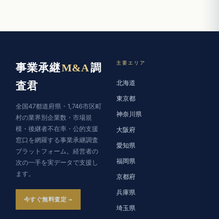
主要エリア
事業承継
M&A
調
北海道
査君
東京都
全国47都道府県・1,746市区町
神奈川県
村の業界別企業数・市場規
模・後継者不在率・公的支援
大阪府
窓口を網羅する事業承継調査
愛知県
プラットフォーム。経営者の
福岡県
次の一手を実データで支援し
ます。
京都府
兵庫県
今すぐ無料査定
埼玉県