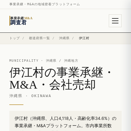
事業承継・M&Aの地域密着プラットフォーム
事業承継
M&A
調査君
トップ
/
都道府県一覧
/
沖縄県
/
伊江村
MUNICIPALITY ·
沖縄県
/ 沖縄地方
伊江村の事業承継・
M&A・会社売却
沖縄県 · OKINAWA
伊江村（沖縄県、人口4,118人・高齢化率34.6%）の
事業承継・M&Aプラットフォーム。市内事業所数