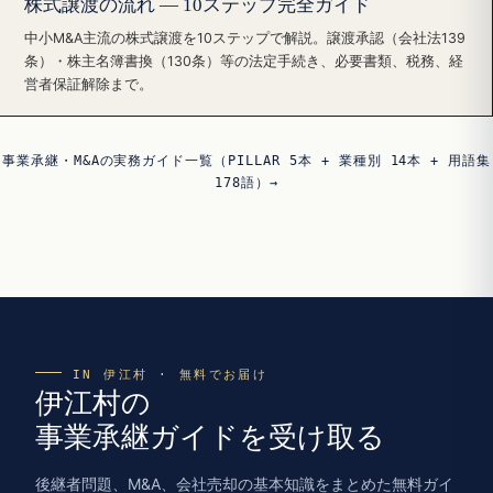
株式譲渡の流れ — 10ステップ完全ガイド
中小M&A主流の株式譲渡を10ステップで解説。譲渡承認（会社法139
条）・株主名簿書換（130条）等の法定手続き、必要書類、税務、経
営者保証解除まで。
事業承継・M&Aの実務ガイド一覧（PILLAR 5本 + 業種別 14本 + 用語集
178語）→
IN 伊江村 · 無料でお届け
伊江村の
事業承継ガイドを受け取る
後継者問題、M&A、会社売却の基本知識をまとめた無料ガイ