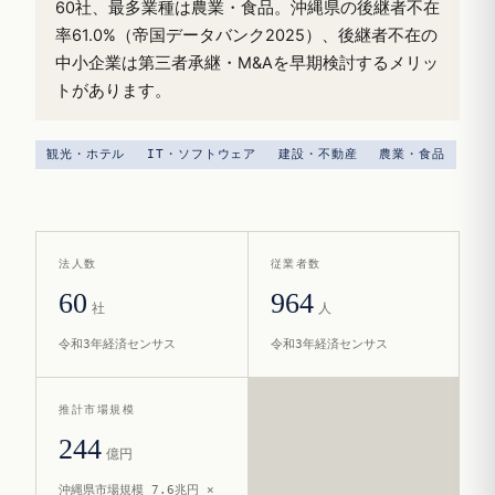
60社、最多業種は農業・食品。沖縄県の後継者不在
率61.0%（帝国データバンク2025）、後継者不在の
中小企業は第三者承継・M&Aを早期検討するメリッ
トがあります。
観光・ホテル
IT・ソフトウェア
建設・不動産
農業・食品
法人数
従業者数
60
964
社
人
令和3年経済センサス
令和3年経済センサス
推計市場規模
244
億円
沖縄県市場規模 7.6兆円 ×