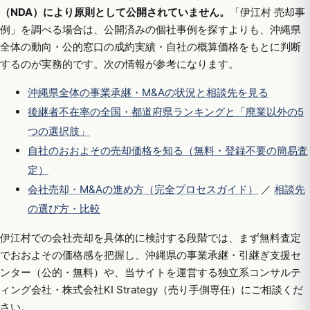
（NDA）により原則として公開されていません。
「伊江村 売却事
例」を調べる場合は、公開済みの個社事例を探すよりも、沖縄県
全体の動向・公的窓口の成約実績・自社の概算価格をもとに判断
するのが実務的です。次の情報が参考になります。
沖縄県全体の事業承継・M&Aの状況と相談先を見る
後継者不在率の全国・都道府県ランキングと「廃業以外の5
つの選択肢」
自社のおおよその売却価格を知る（無料・登録不要の簡易査
定）
会社売却・M&Aの進め方（完全プロセスガイド）
／
相談先
の選び方・比較
伊江村での会社売却を具体的に検討する段階では、まず無料査定
でおおよその価格感を把握し、沖縄県の事業承継・引継ぎ支援セ
ンター（公的・無料）や、当サイトを運営する独立系コンサルテ
ィング会社・株式会社KI Strategy（売り手側専任）にご相談くだ
さい。