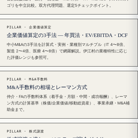
ゴリを中立比較。双方代理問題、選定5チェックポイント。
PILLAR · 企業価値算定
企業価値算定の3手法 — 年買法・EV/EBITDA・DCF
中小M&Aの3手法を計算式・実例・業種別マルチプル（IT 4〜8倍、
製造 2〜4倍、医療 4〜8倍）で網羅解説。伊江村の業種特性に応じ
た評価レンジも参照可。
PILLAR · M&A手数料
M&A手数料の相場とレーマン方式
仲介・FAの手数料体系（着手金・月額・中間・成功報酬）、レーマ
ン方式の計算基準（株価/企業価値/移動総資産）、事業承継・M&A補
助金まで。
PILLAR · 株式譲渡