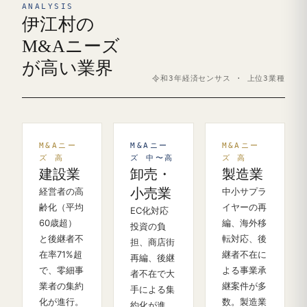
ANALYSIS
伊江村の
M&Aニーズ
が高い業界
令和3年経済センサス · 上位3業種
M&Aニー
M&Aニー
M&Aニー
ズ 高
ズ 中〜高
ズ 高
建設業
卸売・
製造業
経営者の高
小売業
中小サプラ
齢化（平均
イヤーの再
EC化対応
60歳超）
編、海外移
投資の負
と後継者不
転対応、後
担、商店街
在率71%超
継者不在に
再編、後継
で、零細事
よる事業承
者不在で大
業者の集約
継案件が多
手による集
化が進行。
数。製造業
約化が進