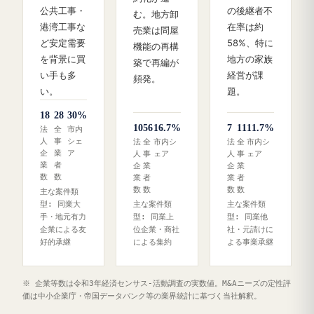
公共工事・
の後継者不
む。地方卸
港湾工事な
在率は約
売業は問屋
ど安定需要
58%、特に
機能の再構
を背景に買
地方の家族
築で再編が
い手も多
経営が課
頻発。
い。
題。
18
28
30%
10
56
16.7%
7
11
11.7%
法
全
市内
人
事
シェ
法
全
市内シ
法
全
市内シ
企
業
ア
人
事
ェア
人
事
ェア
業
者
企
業
企
業
数
数
業
者
業
者
数
数
数
数
主な案件類
型: 同業大
主な案件類
主な案件類
手・地元有力
型: 同業上
型: 同業他
企業による友
位企業・商社
社・元請けに
好的承継
による集約
よる事業承継
※ 企業等数は令和3年経済センサス‐活動調査の実数値。M&Aニーズの定性評
価は中小企業庁・帝国データバンク等の業界統計に基づく当社解釈。