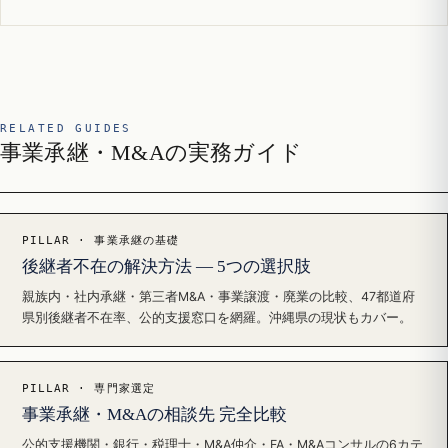
RELATED GUIDES
事業承継・M&Aの実務ガイド
PILLAR · 事業承継の基礎
後継者不在の解決方法 — 5つの選択肢
親族内・社内承継・第三者M&A・事業譲渡・廃業の比較、47都道府
県別後継者不在率、公的支援窓口を網羅。沖縄県の現状もカバー。
PILLAR · 専門家選定
事業承継・M&Aの相談先 完全比較
公的支援機関・銀行・税理士・M&A仲介・FA・M&Aコンサルの6カテ