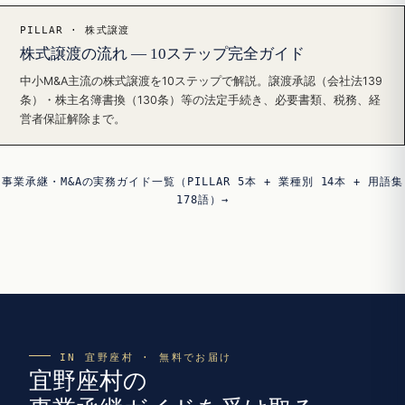
PILLAR · 株式譲渡
株式譲渡の流れ — 10ステップ完全ガイド
中小M&A主流の株式譲渡を10ステップで解説。譲渡承認（会社法139
条）・株主名簿書換（130条）等の法定手続き、必要書類、税務、経
営者保証解除まで。
事業承継・M&Aの実務ガイド一覧（PILLAR 5本 + 業種別 14本 + 用語集
178語）→
IN 宜野座村 · 無料でお届け
宜野座村の