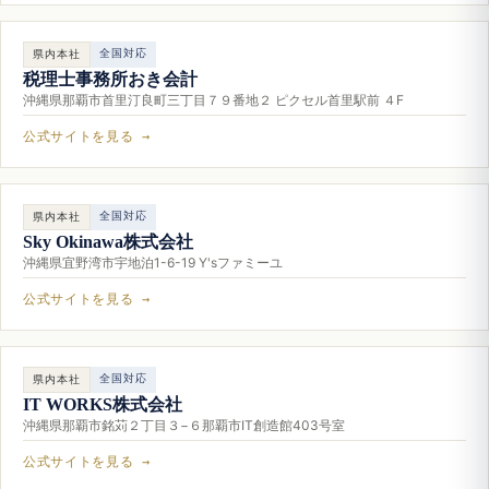
全国対応
県内本社
税理士事務所おき会計
沖縄県那覇市首里汀良町三丁目７９番地２ ピクセル首里駅前 ４F
公式サイトを見る →
全国対応
県内本社
Sky Okinawa株式会社
沖縄県宜野湾市宇地泊1-6-19 Y'sファミーユ
公式サイトを見る →
全国対応
県内本社
IT WORKS株式会社
沖縄県那覇市銘苅２丁目３−６那覇市IT創造館403号室
公式サイトを見る →