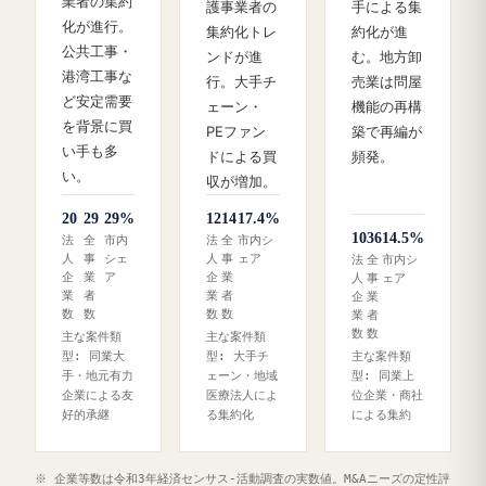
業者の集約
護事業者の
手による集
化が進行。
集約化トレ
約化が進
公共工事・
ンドが進
む。地方卸
港湾工事な
行。大手チ
売業は問屋
ど安定需要
ェーン・
機能の再構
を背景に買
PEファン
築で再編が
い手も多
ドによる買
頻発。
い。
収が増加。
20
29
29%
12
14
17.4%
10
36
14.5%
法
全
市内
法
全
市内シ
人
事
シェ
人
事
ェア
法
全
市内シ
企
業
ア
企
業
人
事
ェア
業
者
業
者
企
業
数
数
数
数
業
者
数
数
主な案件類
主な案件類
型: 同業大
型: 大手チ
主な案件類
手・地元有力
ェーン・地域
型: 同業上
企業による友
医療法人によ
位企業・商社
好的承継
る集約化
による集約
※ 企業等数は令和3年経済センサス‐活動調査の実数値。M&Aニーズの定性評