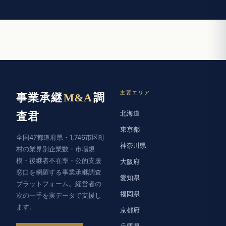
主要エリア
事業承継
M&A
調
北海道
査君
東京都
全国47都道府県・1,746市区町
神奈川県
村の業界別企業数・市場規
模・後継者不在率・公的支援
大阪府
窓口を網羅する事業承継調査
愛知県
プラットフォーム。経営者の
福岡県
次の一手を実データで支援し
ます。
京都府
兵庫県