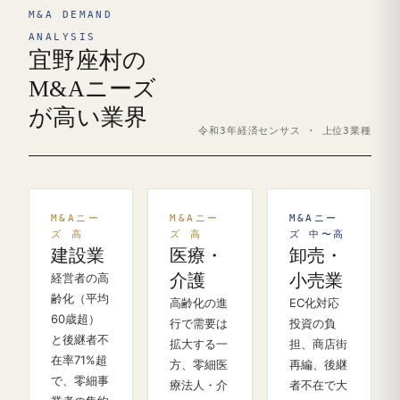
M&A DEMAND
ANALYSIS
宜野座村の
M&Aニーズ
が高い業界
令和3年経済センサス · 上位3業種
M&Aニー
M&Aニー
M&Aニー
ズ 高
ズ 高
ズ 中〜高
建設業
医療・
卸売・
経営者の高
介護
小売業
齢化（平均
高齢化の進
EC化対応
60歳超）
行で需要は
投資の負
と後継者不
拡大する一
担、商店街
在率71%超
方、零細医
再編、後継
で、零細事
療法人・介
者不在で大