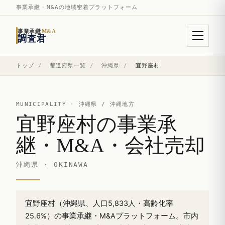
事業承継・M&Aの地域密着プラットフォーム
事業承継
M&A
調査君
トップ
/
都道府県一覧
/
沖縄県
/
宜野座村
MUNICIPALITY ·
沖縄県
/ 沖縄地方
宜野座村の事業承
継・M&A・会社売却
沖縄県 · OKINAWA
宜野座村（沖縄県、人口5,833人・高齢化率
25.6%）の事業承継・M&Aプラットフォーム。市内