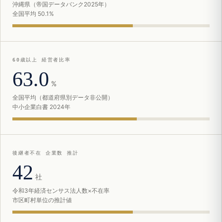
沖縄県（帝国データバンク2025年）
全国平均 50.1%
60歳以上 経営者比率
63.0
%
全国平均（都道府県別データ非公開）
中小企業白書 2024年
後継者不在 企業数 推計
42
社
令和3年経済センサス法人数×不在率
市区町村単位の推計値