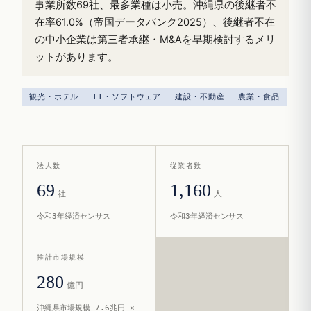
事業所数69社、最多業種は小売。沖縄県の後継者不
在率61.0%（帝国データバンク2025）、後継者不在
の中小企業は第三者承継・M&Aを早期検討するメリ
ットがあります。
観光・ホテル
IT・ソフトウェア
建設・不動産
農業・食品
法人数
従業者数
69
1,160
社
人
令和3年経済センサス
令和3年経済センサス
推計市場規模
280
億円
沖縄県市場規模 7.6兆円 ×