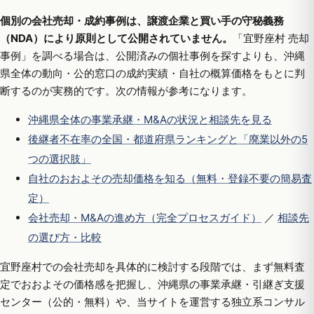
個別の会社売却・成約事例は、譲渡企業と買い手の守秘義務
（NDA）により原則として公開されていません。
「宜野座村 売却
事例」を調べる場合は、公開済みの個社事例を探すよりも、沖縄
県全体の動向・公的窓口の成約実績・自社の概算価格をもとに判
断するのが実務的です。次の情報が参考になります。
沖縄県全体の事業承継・M&Aの状況と相談先を見る
後継者不在率の全国・都道府県ランキングと「廃業以外の5
つの選択肢」
自社のおおよその売却価格を知る（無料・登録不要の簡易査
定）
会社売却・M&Aの進め方（完全プロセスガイド）
／
相談先
の選び方・比較
宜野座村での会社売却を具体的に検討する段階では、まず無料査
定でおおよその価格感を把握し、沖縄県の事業承継・引継ぎ支援
センター（公的・無料）や、当サイトを運営する独立系コンサル