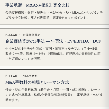
事業承継・M&Aの相談先 完全比較
公的支援機関・銀行・税理士・M&A仲介・FA・M&Aコンサルの6カテ
ゴリを中立比較。双方代理問題、選定5チェックポイント。
PILLAR · 企業価値算定
企業価値算定の3手法 — 年買法・EV/EBITDA・DCF
中小M&Aの3手法を計算式・実例・業種別マルチプル（IT 4〜8倍、
製造 2〜4倍、医療 4〜8倍）で網羅解説。宜野座村の業種特性に応
じた評価レンジも参照可。
PILLAR · M&A手数料
M&A手数料の相場とレーマン方式
仲介・FAの手数料体系（着手金・月額・中間・成功報酬）、レーマ
ン方式の計算基準（株価/企業価値/移動総資産）、事業承継・M&A補
助金まで。