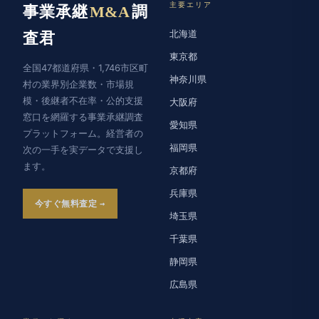
主要エリア
事業承継
M&A
調
北海道
査君
東京都
全国47都道府県・1,746市区町
神奈川県
村の業界別企業数・市場規
模・後継者不在率・公的支援
大阪府
窓口を網羅する事業承継調査
愛知県
プラットフォーム。経営者の
福岡県
次の一手を実データで支援し
ます。
京都府
兵庫県
今すぐ無料査定
埼玉県
千葉県
静岡県
広島県