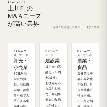
ANALYSIS
上川町の
M&Aニーズ
が高い業界
令和3年経済センサス · 上位3業種
M&Aニー
M&Aニー
M&Aニー
ズ 中〜高
ズ 高
ズ 中〜高
卸売・
建設業
農業・
小売業
経営者の高
食品
齢化（平均
EC化対応
農林業従事
60歳超）
投資の負
者の高齢化
と後継者不
担、商店街
が深刻、6
在率71%超
再編、後継
次産業化に
で、零細事
者不在で大
伴う再編、
業者の集約
手による集
ふるさと納
化が進行。
約化が進
税・観光土