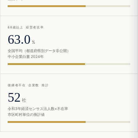
60歳以上 経営者比率
63.0
%
全国平均（都道府県別データ非公開）
中小企業白書 2024年
後継者不在 企業数 推計
52
社
令和3年経済センサス法人数×不在率
市区町村単位の推計値