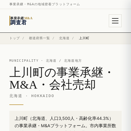
事業承継・M&Aの地域密着プラットフォーム
事業承継
M&A
調査君
トップ
/
都道府県一覧
/
北海道
/
上川町
MUNICIPALITY ·
北海道
/ 北海道地方
上川町の事業承継・
M&A・会社売却
北海道 · HOKKAIDO
上川町（北海道、人口3,500人・高齢化率44.3%）
の事業承継・M&Aプラットフォーム。市内事業所数