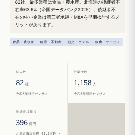
82社、最多業種は食品・農水産。北海道の後継者不
在率63.6%（帝国データバンク2025）、後継者不
在の中小企業は第三者承継・M&Aを早期検討するメ
リットがあります。
食品・農水産
建設・不動産
観光・ホテル
飲食・サービス
法人数
従業者数
82
1,158
社
人
令和3年経済センサス
令和3年経済センサス
推計市場規模
396
億円
北海道市場規模 43.0兆円 ×