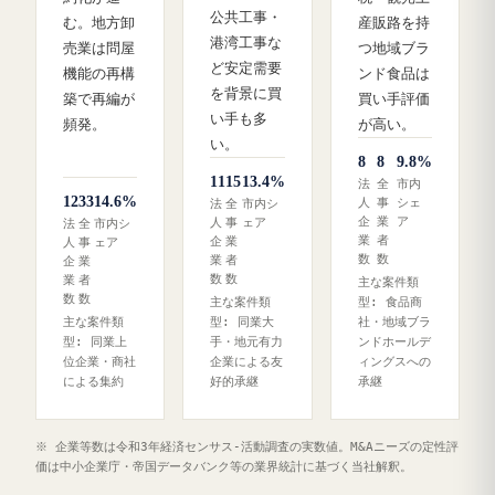
公共工事・
む。地方卸
産販路を持
港湾工事な
売業は問屋
つ地域ブラ
ど安定需要
機能の再構
ンド食品は
を背景に買
築で再編が
買い手評価
い手も多
頻発。
が高い。
い。
8
8
9.8%
11
15
13.4%
法
全
市内
12
33
14.6%
人
事
シェ
法
全
市内シ
企
業
ア
人
事
ェア
法
全
市内シ
業
者
企
業
人
事
ェア
数
数
業
者
企
業
数
数
業
者
主な案件類
数
数
主な案件類
型: 食品商
主な案件類
型: 同業大
社・地域ブラ
型: 同業上
手・地元有力
ンドホールデ
位企業・商社
企業による友
ィングスへの
による集約
好的承継
承継
※ 企業等数は令和3年経済センサス‐活動調査の実数値。M&Aニーズの定性評
価は中小企業庁・帝国データバンク等の業界統計に基づく当社解釈。