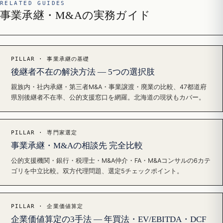
RELATED GUIDES
事業承継・M&Aの実務ガイド
PILLAR · 事業承継の基礎
後継者不在の解決方法 — 5つの選択肢
親族内・社内承継・第三者M&A・事業譲渡・廃業の比較、47都道府
県別後継者不在率、公的支援窓口を網羅。北海道の現状もカバー。
PILLAR · 専門家選定
事業承継・M&Aの相談先 完全比較
公的支援機関・銀行・税理士・M&A仲介・FA・M&Aコンサルの6カテ
ゴリを中立比較。双方代理問題、選定5チェックポイント。
PILLAR · 企業価値算定
企業価値算定の3手法 — 年買法・EV/EBITDA・DCF