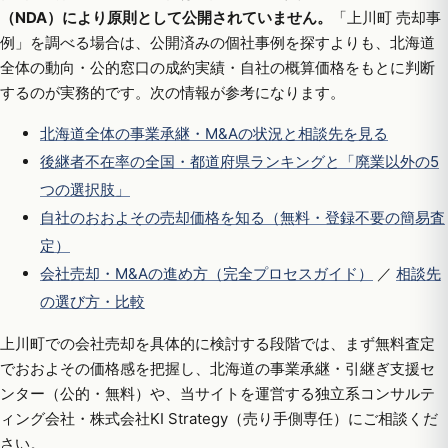
（NDA）により原則として公開されていません。
「上川町 売却事
例」を調べる場合は、公開済みの個社事例を探すよりも、北海道
全体の動向・公的窓口の成約実績・自社の概算価格をもとに判断
するのが実務的です。次の情報が参考になります。
北海道全体の事業承継・M&Aの状況と相談先を見る
後継者不在率の全国・都道府県ランキングと「廃業以外の5
つの選択肢」
自社のおおよその売却価格を知る（無料・登録不要の簡易査
定）
会社売却・M&Aの進め方（完全プロセスガイド）
／
相談先
の選び方・比較
上川町での会社売却を具体的に検討する段階では、まず無料査定
でおおよその価格感を把握し、北海道の事業承継・引継ぎ支援セ
ンター（公的・無料）や、当サイトを運営する独立系コンサルテ
ィング会社・株式会社KI Strategy（売り手側専任）にご相談くだ
さい。