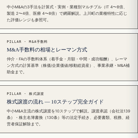
中小M&Aの3手法を計算式・実例・業種別マルチプル（IT 4〜8倍、
製造 2〜4倍、医療 4〜8倍）で網羅解説。上川町の業種特性に応じ
た評価レンジも参照可。
PILLAR · M&A手数料
M&A手数料の相場とレーマン方式
仲介・FAの手数料体系（着手金・月額・中間・成功報酬）、レーマ
ン方式の計算基準（株価/企業価値/移動総資産）、事業承継・M&A補
助金まで。
PILLAR · 株式譲渡
株式譲渡の流れ — 10ステップ完全ガイド
中小M&A主流の株式譲渡を10ステップで解説。譲渡承認（会社法139
条）・株主名簿書換（130条）等の法定手続き、必要書類、税務、経
営者保証解除まで。