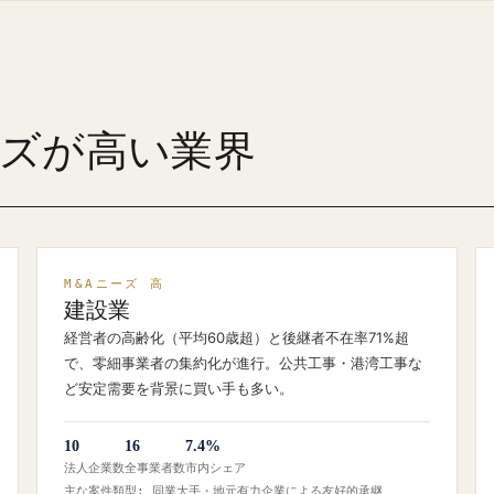
ーズが高い業界
M&Aニーズ 高
建設業
経営者の高齢化（平均60歳超）と後継者不在率71%超
で、零細事業者の集約化が進行。公共工事・港湾工事な
ど安定需要を背景に買い手も多い。
10
16
7.4%
法人企業数
全事業者数
市内シェア
主な案件類型: 同業大手・地元有力企業による友好的承継