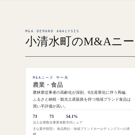
M&A DEMAND ANALYSIS
小清水町のM&Aニ
M&Aニーズ 中〜高
農業・食品
農林業従事者の高齢化が深刻、6次産業化に伴う再編、
ふるさと納税・観光土産販路を持つ地域ブランド食品は
買い手評価が高い。
73
73
54.1%
法人企業数
全事業者数
市内シェア
主な案件類型: 食品商社・地域ブランドホールディングスへの承
継