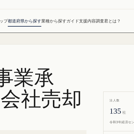
ップ
都道府県から探す
業種から探す
ガイド
支援内容
調査君とは？
事業承
・会社売却
法人数
135
社
令和3年経済セ