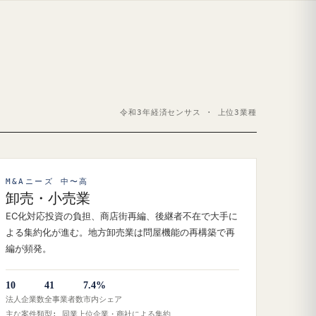
令和3年経済センサス · 上位3業種
M&Aニーズ 中〜高
卸売・小売業
EC化対応投資の負担、商店街再編、後継者不在で大手に
よる集約化が進む。地方卸売業は問屋機能の再構築で再
編が頻発。
10
41
7.4%
法人企業数
全事業者数
市内シェア
主な案件類型: 同業上位企業・商社による集約