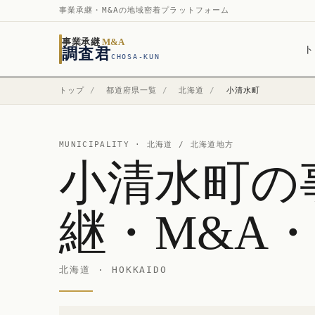
事業承継・M&Aの地域密着プラットフォーム
事業承継
M&A
ト
調査君
CHOSA-KUN
トップ
/
都道府県一覧
/
北海道
/
小清水町
MUNICIPALITY ·
北海道
/ 北海道地方
小清水町の
継・M&A
北海道 · HOKKAIDO