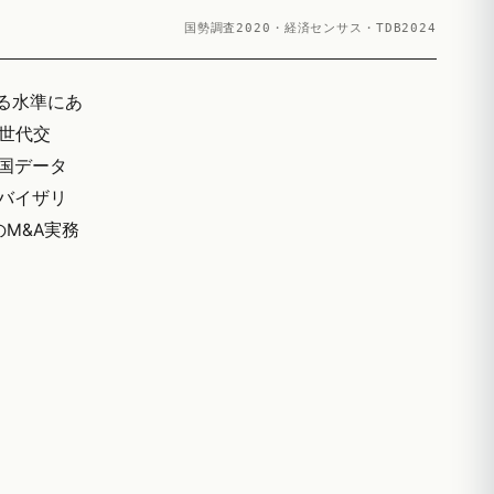
国勢調査2020・経済センサス・TDB2024
回る水準にあ
世代交
帝国データ
ドバイザリ
のM&A実務