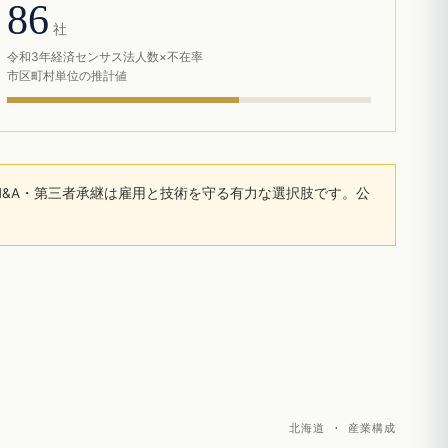
86
社
令和3年経済センサス法人数×不在率
市区町村単位の推計値
&A・第三者承継は雇用と技術を守る有力な選択肢です。公
北海道 · 産業構成