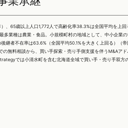
事業承継
年）、65歳以上人口1,772人で高齢化率38.3%は全国平均を上
、最多業種は農業・食品。小規模町村の地域として、中小企業の
継者不在率は63.6%（全国平均50.1%を大きく上回る）（
口での無料相談から、買い手探索・売り手側支援を伴うM&Aア
trategyでは小清水町を含む北海道全域で買い手・売り手双方