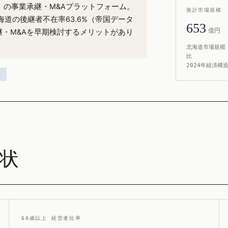
%）の事業承継・M&Aプラットフォーム。
推計市場規模
道の後継者不在率63.6%（帝国データ
653
億円
継・M&Aを早期検討するメリットがあり
北海道市場規模 
比
2024年経済構
ス
現状
60歳以上 経営者比率