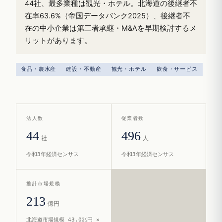
44社、最多業種は観光・ホテル。北海道の後継者不
在率63.6%（帝国データバンク2025）、後継者不
在の中小企業は第三者承継・M&Aを早期検討するメ
リットがあります。
食品・農水産
建設・不動産
観光・ホテル
飲食・サービス
法人数
従業者数
44
496
社
人
令和3年経済センサス
令和3年経済センサス
推計市場規模
213
億円
北海道市場規模 43.0兆円 ×