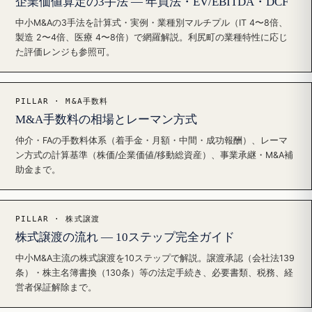
企業価値算定の3手法 — 年買法・EV/EBITDA・DCF
中小M&Aの3手法を計算式・実例・業種別マルチプル（IT 4〜8倍、
製造 2〜4倍、医療 4〜8倍）で網羅解説。利尻町の業種特性に応じ
た評価レンジも参照可。
PILLAR · M&A手数料
M&A手数料の相場とレーマン方式
仲介・FAの手数料体系（着手金・月額・中間・成功報酬）、レーマ
ン方式の計算基準（株価/企業価値/移動総資産）、事業承継・M&A補
助金まで。
PILLAR · 株式譲渡
株式譲渡の流れ — 10ステップ完全ガイド
中小M&A主流の株式譲渡を10ステップで解説。譲渡承認（会社法139
条）・株主名簿書換（130条）等の法定手続き、必要書類、税務、経
営者保証解除まで。