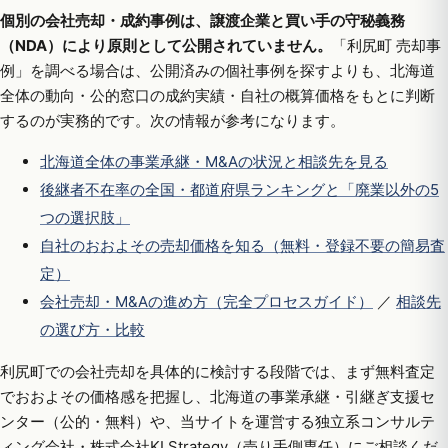
個別の会社売却・成約事例は、譲渡企業と買い手の守秘義務
（NDA）により原則として公開されていません。
「利尻町 売却事
例」を調べる場合は、公開済みの個社事例を探すよりも、北海道
全体の動向・公的窓口の成約実績・自社の概算価格をもとに判断
するのが実務的です。次の情報が参考になります。
北海道全体の事業承継・M&Aの状況と相談先を見る
後継者不在率の全国・都道府県ランキングと「廃業以外の5
つの選択肢」
自社のおおよその売却価格を知る（無料・登録不要の簡易査
定）
会社売却・M&Aの進め方（完全プロセスガイド）
／
相談先
の選び方・比較
利尻町での会社売却を具体的に検討する段階では、まず無料査定
でおおよその価格感を把握し、北海道の事業承継・引継ぎ支援セ
ンター（公的・無料）や、当サイトを運営する独立系コンサルテ
ィング会社・株式会社KI Strategy（売り手側専任）にご相談くだ