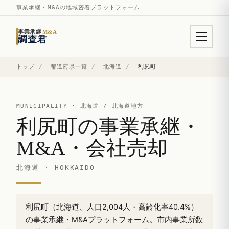
事業承継・M&Aの地域密着プラットフォーム
事業承継
M&A
調査君
トップ
/
都道府県一覧
/
北海道
/
利尻町
MUNICIPALITY ·
北海道
/ 北海道地方
利尻町の事業承継・
M&A・会社売却
北海道 · HOKKAIDO
利尻町（北海道、人口2,004人・高齢化率40.4%）
の事業承継・M&Aプラットフォーム。市内事業所数