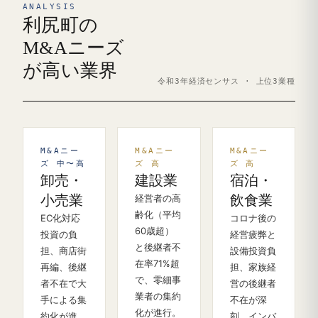
ANALYSIS
利尻町の
M&Aニーズ
が高い業界
令和3年経済センサス · 上位3業種
M&Aニー
M&Aニー
M&Aニー
ズ 中〜高
ズ 高
ズ 高
卸売・
建設業
宿泊・
小売業
経営者の高
飲食業
齢化（平均
EC化対応
コロナ後の
60歳超）
投資の負
経営疲弊と
と後継者不
担、商店街
設備投資負
在率71%超
再編、後継
担、家族経
で、零細事
者不在で大
営の後継者
業者の集約
手による集
不在が深
化が進行。
約化が進
刻。インバ