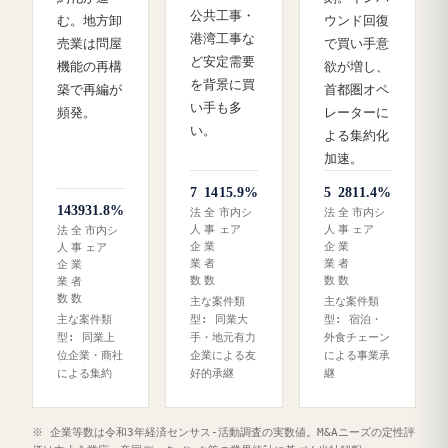
公共工事・
む。地方卸
ウンド回復
港湾工事な
売業は問屋
で買い手意
ど安定需要
機能の再構
欲が増し、
を背景に買
築で再編が
首都圏オペ
い手も多
頻発。
レーターに
い。
よる集約化
加速。
7
14
15.9%
5
28
11.4%
14
39
31.8%
法
全
市内シ
法
全
市内シ
人
事
ェア
人
事
ェア
法
全
市内シ
企
業
企
業
人
事
ェア
業
者
業
者
企
業
数
数
数
数
業
者
数
数
主な案件類
主な案件類
主な案件類
型: 同業大
型: 宿泊・
型: 同業上
手・地元有力
外食チェーン
位企業・商社
企業による友
による事業承
による集約
好的承継
継
※ 企業等数は令和3年経済センサス‐活動調査の実数値。M&Aニーズの定性評