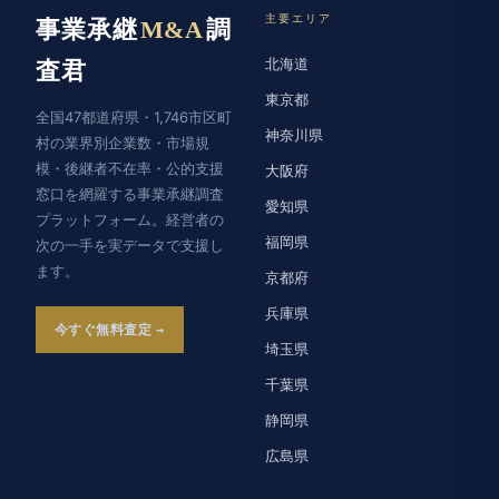
主要エリア
事業承継
M&A
調
北海道
査君
東京都
全国47都道府県・1,746市区町
神奈川県
村の業界別企業数・市場規
模・後継者不在率・公的支援
大阪府
窓口を網羅する事業承継調査
愛知県
プラットフォーム。経営者の
福岡県
次の一手を実データで支援し
ます。
京都府
兵庫県
今すぐ無料査定
埼玉県
千葉県
静岡県
広島県