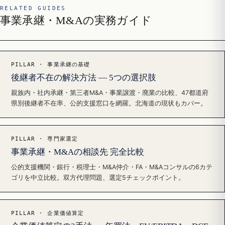
RELATED GUIDES
事業承継・M&Aの実務ガイド
PILLAR · 事業承継の基礎
後継者不在の解決方法 — 5つの選択肢
親族内・社内承継・第三者M&A・事業譲渡・廃業の比較、47都道府
県別後継者不在率、公的支援窓口を網羅。北海道の現状もカバー。
PILLAR · 専門家選定
事業承継・M&Aの相談先 完全比較
公的支援機関・銀行・税理士・M&A仲介・FA・M&Aコンサルの6カテ
ゴリを中立比較。双方代理問題、選定5チェックポイント。
PILLAR · 企業価値算定