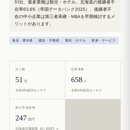
51社、最多業種は観光・ホテル。北海道の後継者不
在率63.6%（帝国データバンク2025）、後継者不
在の中小企業は第三者承継・M&Aを早期検討するメ
リットがあります。
食品・農水産
建設・不動産
観光・ホテル
飲食・サービス
法人数
従業者数
51
658
社
人
令和3年経済センサス
令和3年経済センサス
推計市場規模
247
億円
北海道市場規模 43.0兆円 ×