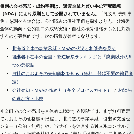
個別の会社売却・成約事例は、譲渡企業と買い手の守秘義務
（NDA）により原則として公開されていません。
「礼文町 売却事
例」を調べる場合は、公開済みの個社事例を探すよりも、北海道
全体の動向・公的窓口の成約実績・自社の概算価格をもとに判断
するのが実務的です。次の情報が参考になります。
北海道全体の事業承継・M&Aの状況と相談先を見る
後継者不在率の全国・都道府県ランキングと「廃業以外の5
つの選択肢」
自社のおおよその売却価格を知る（無料・登録不要の簡易査
定）
会社売却・M&Aの進め方（完全プロセスガイド）
／
相談先
の選び方・比較
礼文町での会社売却を具体的に検討する段階では、まず無料査定
でおおよその価格感を把握し、北海道の事業承継・引継ぎ支援セ
ンター（公的・無料）や、当サイトを運営する独立系コンサルテ
ィング会社・株式会社KI Strategy（売り手側専任）にご相談くだ