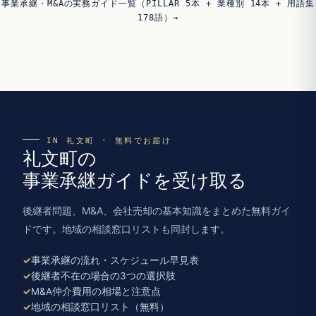
事業承継・M&Aの実務ガイド一覧（PILLAR 5本 + 業種別 14本 + 用語集
178語）→
IN 礼文町 · 無料でお届け
礼文町の
事業承継ガイドを受け取る
後継者問題、M&A、会社売却の基本知識をまとめた無料ガイ
ドです。地域の相談窓口リストも同封します。
事業承継の流れ・スケジュール早見表
後継者不在の場合の3つの選択肢
M&A仲介費用の相場と注意点
地域の相談窓口リスト（無料）