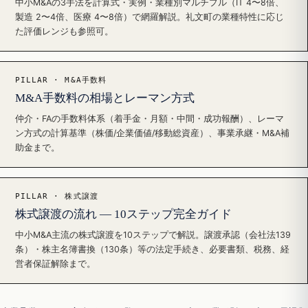
中小M&Aの3手法を計算式・実例・業種別マルチプル（IT 4〜8倍、
製造 2〜4倍、医療 4〜8倍）で網羅解説。礼文町の業種特性に応じ
た評価レンジも参照可。
PILLAR · M&A手数料
M&A手数料の相場とレーマン方式
仲介・FAの手数料体系（着手金・月額・中間・成功報酬）、レーマ
ン方式の計算基準（株価/企業価値/移動総資産）、事業承継・M&A補
助金まで。
PILLAR · 株式譲渡
株式譲渡の流れ — 10ステップ完全ガイド
中小M&A主流の株式譲渡を10ステップで解説。譲渡承認（会社法139
条）・株主名簿書換（130条）等の法定手続き、必要書類、税務、経
営者保証解除まで。