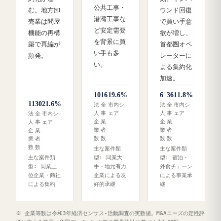
公共工事・
む。地方卸
ウンド回復
港湾工事な
売業は問屋
で買い手意
ど安定需要
機能の再構
欲が増し、
を背景に買
築で再編が
首都圏オペ
い手も多
頻発。
レーターに
い。
よる集約化
加速。
10
16
19.6%
6
36
11.8%
11
30
21.6%
法
全
市内シ
法
全
市内シ
人
事
ェア
人
事
ェア
法
全
市内シ
企
業
企
業
人
事
ェア
業
者
業
者
企
業
数
数
数
数
業
者
数
数
主な案件類
主な案件類
主な案件類
型: 同業大
型: 宿泊・
型: 同業上
手・地元有力
外食チェーン
位企業・商社
企業による友
による事業承
による集約
好的承継
継
※ 企業等数は令和3年経済センサス‐活動調査の実数値。M&Aニーズの定性評