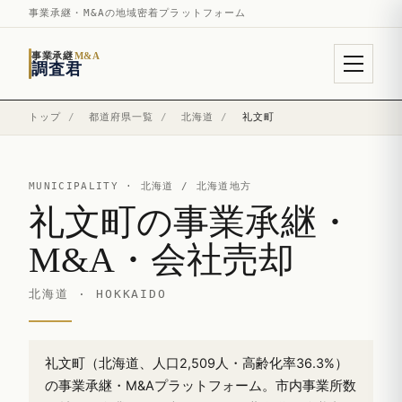
事業承継・M&Aの地域密着プラットフォーム
事業承継
M&A
調査君
トップ
/
都道府県一覧
/
北海道
/
礼文町
MUNICIPALITY ·
北海道
/ 北海道地方
礼文町の事業承継・
M&A・会社売却
北海道 · HOKKAIDO
礼文町（北海道、人口2,509人・高齢化率36.3%）
の事業承継・M&Aプラットフォーム。市内事業所数