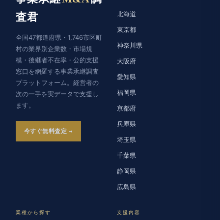
北海道
査君
東京都
全国47都道府県・1,746市区町
神奈川県
村の業界別企業数・市場規
模・後継者不在率・公的支援
大阪府
窓口を網羅する事業承継調査
愛知県
プラットフォーム。経営者の
福岡県
次の一手を実データで支援し
ます。
京都府
兵庫県
今すぐ無料査定
埼玉県
千葉県
静岡県
広島県
業種から探す
支援内容