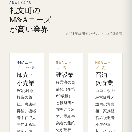
ANALYSIS
礼文町の
M&Aニーズ
が高い業界
令和3年経済センサス · 上位3業種
M&Aニー
M&Aニー
M&Aニー
ズ 中〜高
ズ 高
ズ 高
卸売・
建設業
宿泊・
小売業
経営者の高
飲食業
齢化（平均
EC化対応
コロナ後の
60歳超）
投資の負
経営疲弊と
と後継者不
担、商店街
設備投資負
在率71%超
再編、後継
担、家族経
で、零細事
者不在で大
営の後継者
業者の集約
手による集
不在が深
化が進行。
約化が進
刻。インバ