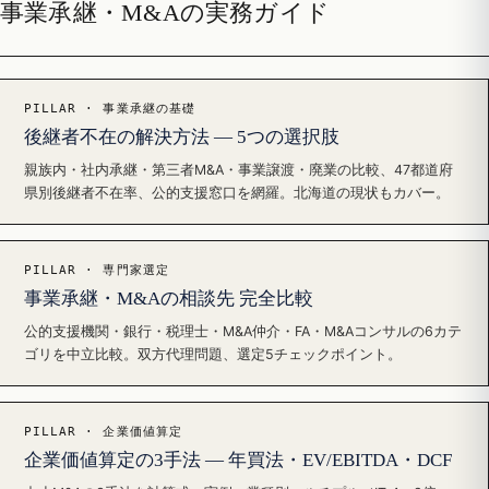
事業承継・M&Aの実務ガイド
PILLAR · 事業承継の基礎
後継者不在の解決方法 — 5つの選択肢
親族内・社内承継・第三者M&A・事業譲渡・廃業の比較、47都道府
県別後継者不在率、公的支援窓口を網羅。北海道の現状もカバー。
PILLAR · 専門家選定
事業承継・M&Aの相談先 完全比較
公的支援機関・銀行・税理士・M&A仲介・FA・M&Aコンサルの6カテ
ゴリを中立比較。双方代理問題、選定5チェックポイント。
PILLAR · 企業価値算定
企業価値算定の3手法 — 年買法・EV/EBITDA・DCF