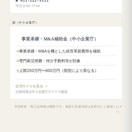
☎ 011-222-3111
平日 9:00–17:00
国（中小企業庁）
事業承継・M&A補助金（中小企業庁）
事業承継・M&Aを機とした経営革新費用を補助
専門家活用費・仲介手数料等が対象
上限250万円〜600万円（類型により異なる）
公式サイトを見る →
公募時期は中小企業庁サイトで確認
市区町村・商工会情報は概要です。最新の支援内容は各窓口にご確認くださ
い。