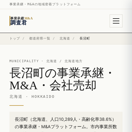
事業承継・M&Aの地域密着プラットフォーム
事業承継
M&A
調査君
トップ
/
都道府県一覧
/
北海道
/
長沼町
MUNICIPALITY ·
北海道
/ 北海道地方
長沼町の事業承継・
M&A・会社売却
北海道 · HOKKAIDO
長沼町（北海道、人口10,289人・高齢化率38.6%）
の事業承継・M&Aプラットフォーム。市内事業所数