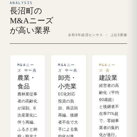
ANALYSIS
長沼町の
M&Aニーズ
が高い業界
令和3年経済センサス · 上位3業種
M&Aニー
M&Aニー
M&Aニー
ズ 中〜高
ズ 中〜高
ズ 高
農業・
卸売・
建設業
食品
小売業
経営者の高
齢化（平均
農林業従事
EC化対応
60歳超）
者の高齢化
投資の負
と後継者不
が深刻、6
担、商店街
在率71%超
次産業化に
再編、後継
で、零細事
伴う再編、
者不在で大
業者の集約
ふるさと納
手による集
化が進行。
税・観光土
約化が進