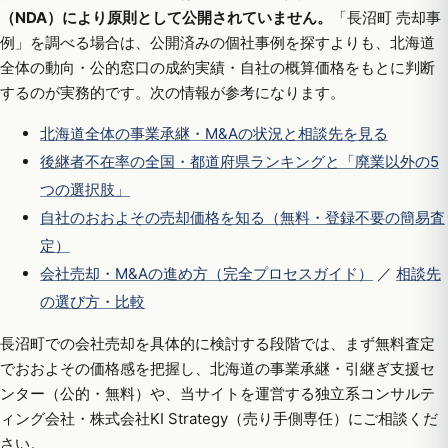
（NDA）により原則として公開されていません。
「長沼町 売却事
例」を調べる場合は、公開済みの個社事例を探すよりも、北海道
全体の動向・公的窓口の成約実績・自社の概算価格をもとに判断
するのが実務的です。次の情報が参考になります。
北海道全体の事業承継・M&Aの状況と相談先を見る
後継者不在率の全国・都道府県ランキングと「廃業以外の5
つの選択肢」
自社のおおよその売却価格を知る（無料・登録不要の簡易査
定）
会社売却・M&Aの進め方（完全プロセスガイド）
／
相談先
の選び方・比較
長沼町での会社売却を具体的に検討する段階では、まず無料査定
でおおよその価格感を把握し、北海道の事業承継・引継ぎ支援セ
ンター（公的・無料）や、当サイトを運営する独立系コンサルテ
ィング会社・株式会社KI Strategy（売り手側専任）にご相談くだ
さい。