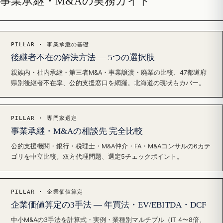
事業承継・M&Aの実務ガイド
PILLAR · 事業承継の基礎
後継者不在の解決方法 — 5つの選択肢
親族内・社内承継・第三者M&A・事業譲渡・廃業の比較、47都道府
県別後継者不在率、公的支援窓口を網羅。北海道の現状もカバー。
PILLAR · 専門家選定
事業承継・M&Aの相談先 完全比較
公的支援機関・銀行・税理士・M&A仲介・FA・M&Aコンサルの6カテ
ゴリを中立比較。双方代理問題、選定5チェックポイント。
PILLAR · 企業価値算定
企業価値算定の3手法 — 年買法・EV/EBITDA・DCF
中小M&Aの3手法を計算式・実例・業種別マルチプル（IT 4〜8倍、