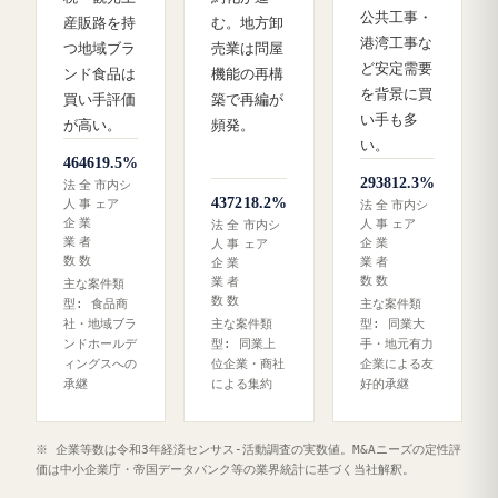
公共工事・
産販路を持
む。地方卸
港湾工事な
つ地域ブラ
売業は問屋
ど安定需要
ンド食品は
機能の再構
を背景に買
買い手評価
築で再編が
い手も多
が高い。
頻発。
い。
46
46
19.5%
29
38
12.3%
法
全
市内シ
43
72
18.2%
人
事
ェア
法
全
市内シ
企
業
人
事
ェア
法
全
市内シ
業
者
企
業
人
事
ェア
数
数
業
者
企
業
数
数
業
者
主な案件類
数
数
型: 食品商
主な案件類
社・地域ブラ
主な案件類
型: 同業大
ンドホールデ
型: 同業上
手・地元有力
ィングスへの
位企業・商社
企業による友
承継
による集約
好的承継
※ 企業等数は令和3年経済センサス‐活動調査の実数値。M&Aニーズの定性評
価は中小企業庁・帝国データバンク等の業界統計に基づく当社解釈。