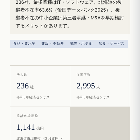
236社、最多業種はIT・ソフトウェア。北海道の後
継者不在率63.6%（帝国データバンク2025）、後
継者不在の中小企業は第三者承継・M&Aを早期検討
するメリットがあります。
食品・農水産
建設・不動産
観光・ホテル
飲食・サービス
法人数
従業者数
236
2,995
社
人
令和3年経済センサス
令和3年経済センサス
推計市場規模
1,141
億円
北海道市場規模 43.0兆円 ×