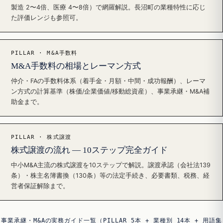
製造 2〜4倍、医療 4〜8倍）で網羅解説。長沼町の業種特性に応じ
た評価レンジも参照可。
PILLAR · M&A手数料
M&A手数料の相場とレーマン方式
仲介・FAの手数料体系（着手金・月額・中間・成功報酬）、レーマ
ン方式の計算基準（株価/企業価値/移動総資産）、事業承継・M&A補
助金まで。
PILLAR · 株式譲渡
株式譲渡の流れ — 10ステップ完全ガイド
中小M&A主流の株式譲渡を10ステップで解説。譲渡承認（会社法139
条）・株主名簿書換（130条）等の法定手続き、必要書類、税務、経
営者保証解除まで。
事業承継・M&Aの実務ガイド一覧（PILLAR 5本 + 業種別 14本 + 用語集