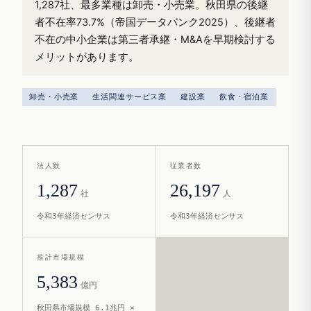
1,287社、最多業種は卸売・小売業。秋田県の後継
者不在率73.7%（帝国データバンク2025）、後継者
不在の中小企業は第三者承継・M&Aを早期検討する
メリットがあります。
卸売・小売業
生活関連サービス業
建設業
飲食・宿泊業
法人数
従業者数
1,287
26,197
社
人
令和3年経済センサス
令和3年経済センサス
推計市場規模
5,383
億円
秋田県市場規模 6.1兆円 ×