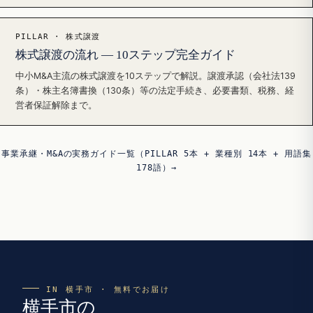
PILLAR · 株式譲渡
株式譲渡の流れ — 10ステップ完全ガイド
中小M&A主流の株式譲渡を10ステップで解説。譲渡承認（会社法139
条）・株主名簿書換（130条）等の法定手続き、必要書類、税務、経
営者保証解除まで。
事業承継・M&Aの実務ガイド一覧（PILLAR 5本 + 業種別 14本 + 用語集
178語）→
IN 横手市 · 無料でお届け
横手市の