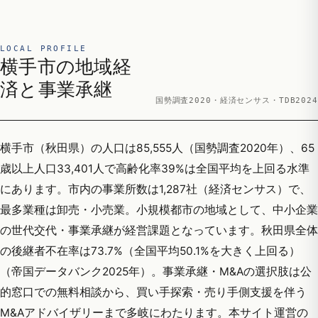
LOCAL PROFILE
横手市の地域経
済と事業承継
国勢調査2020・経済センサス・TDB2024
横手市（秋田県）の人口は85,555人（国勢調査2020年）、65
歳以上人口33,401人で高齢化率39%は全国平均を上回る水準
にあります。市内の事業所数は1,287社（経済センサス）で、
最多業種は卸売・小売業。小規模都市の地域として、中小企業
の世代交代・事業承継が経営課題となっています。秋田県全体
の後継者不在率は73.7%（全国平均50.1%を大きく上回る）
（帝国データバンク2025年）。事業承継・M&Aの選択肢は公
的窓口での無料相談から、買い手探索・売り手側支援を伴う
M&Aアドバイザリーまで多岐にわたります。本サイト運営の