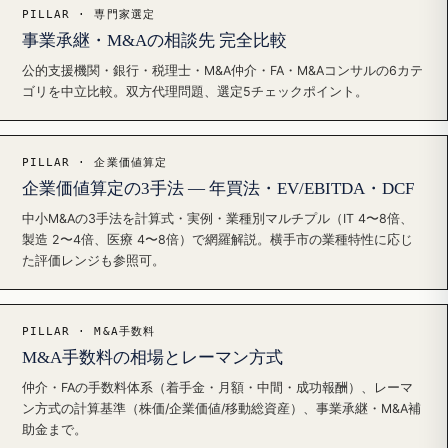
PILLAR · 専門家選定
事業承継・M&Aの相談先 完全比較
公的支援機関・銀行・税理士・M&A仲介・FA・M&Aコンサルの6カテ
ゴリを中立比較。双方代理問題、選定5チェックポイント。
PILLAR · 企業価値算定
企業価値算定の3手法 — 年買法・EV/EBITDA・DCF
中小M&Aの3手法を計算式・実例・業種別マルチプル（IT 4〜8倍、
製造 2〜4倍、医療 4〜8倍）で網羅解説。横手市の業種特性に応じ
た評価レンジも参照可。
PILLAR · M&A手数料
M&A手数料の相場とレーマン方式
仲介・FAの手数料体系（着手金・月額・中間・成功報酬）、レーマ
ン方式の計算基準（株価/企業価値/移動総資産）、事業承継・M&A補
助金まで。