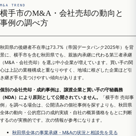
M&A TREND
横手市のM&A・会社売却の動向と
事例の調べ方
秋田県の後継者不在率は73.7%（帝国データバンク2025年）を背
景に、横手市を含む秋田県でも、親族内承継に代わる第三者承継
（M&A・会社売却）を選ぶ中小企業が増えています。買い手の関
心は上記の業種構成と重なりやすく、地域に根ざした企業ほど引
き継ぎ手を見つけやすい傾向があります。
個別の会社売却・成約事例は、譲渡企業と買い手の守秘義務
（NDA）により原則として公開されていません。
「横手市 売却事
例」を調べる場合は、公開済みの個社事例を探すよりも、秋田県
全体の動向・公的窓口の成約実績・自社の概算価格をもとに判断
するのが実務的です。次の情報が参考になります。
秋田県全体の事業承継・M&Aの状況と相談先を見る