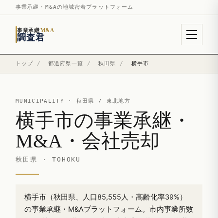
事業承継・M&Aの地域密着プラットフォーム
事業承継
M&A
調査君
トップ
/
都道府県一覧
/
秋田県
/
横手市
MUNICIPALITY ·
秋田県
/ 東北地方
横手市の事業承継・
M&A・会社売却
秋田県 · TOHOKU
横手市（秋田県、人口85,555人・高齢化率39%）
の事業承継・M&Aプラットフォーム。市内事業所数