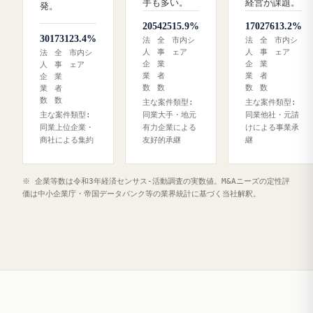
手も多い。
経営が課題。
発。
205
425
15.9%
170
276
13.2%
301
731
23.4%
法
全
市内シ
法
全
市内シ
人
事
ェア
人
事
ェア
法
全
市内シ
企
業
企
業
人
事
ェア
業
者
業
者
企
業
数
数
数
数
業
者
数
数
主な案件類型:
主な案件類型:
主な案件類型:
同業大手・地元
同業他社・元請
同業上位企業・
有力企業による
けによる事業承
商社による集約
友好的承継
継
※ 企業等数は令和3年経済センサス‐活動調査の実数値。M&Aニーズの定性評
価は中小企業庁・帝国データバンク等の業界統計に基づく当社解釈。