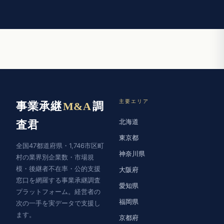
主要エリア
事業承継
M&A
調
北海道
査君
東京都
全国47都道府県・1,746市区町
神奈川県
村の業界別企業数・市場規
模・後継者不在率・公的支援
大阪府
窓口を網羅する事業承継調査
愛知県
プラットフォーム。経営者の
福岡県
次の一手を実データで支援し
ます。
京都府