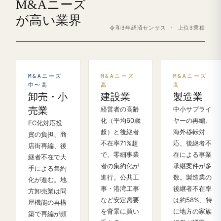
M&Aニーズ
が高い業界
令和3年経済センサス · 上位3業種
M&Aニーズ
M&Aニーズ
M&Aニーズ
中〜高
高
高
卸売・小
建設業
製造業
売業
経営者の高齢
中小サプライ
化（平均60歳
ヤーの再編、
EC化対応投
超）と後継者
海外移転対
資の負担、商
不在率71%超
応、後継者不
店街再編、後
で、零細事業
在による事業
継者不在で大
者の集約化が
承継案件が多
手による集約
進行。公共工
数。製造業の
化が進む。地
事・港湾工事
後継者不在率
方卸売業は問
など安定需要
は約58%、特
屋機能の再構
を背景に買い
に地方の家族
築で再編が頻