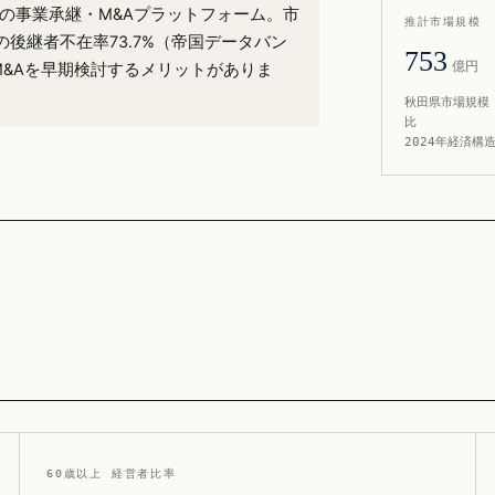
%）の事業承継・M&Aプラットフォーム。市
推計市場規模
後継者不在率73.7%（帝国データバン
753
億円
M&Aを早期検討するメリットがありま
秋田県市場規模 
比
2024年経済構
60歳以上 経営者比率