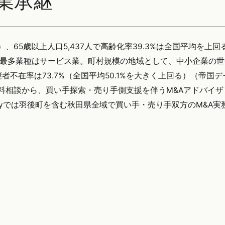
業承継
年）、65歳以上人口5,437人で高齢化率39.3%は全国平均を上
、最多業種はサービス業。町村規模の地域として、中小企業の
不在率は73.7%（全国平均50.1%を大きく上回る）（帝国
無料相談から、買い手探索・売り手側支援を伴うM&Aアドバイ
tegyでは羽後町を含む秋田県全域で買い手・売り手双方のM&A