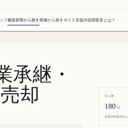
ップ
都道府県から探す
業種から探す
ガイド
支援内容
調査君とは？
業承継・
社売却
法人数
180
社
令和3年経済セ