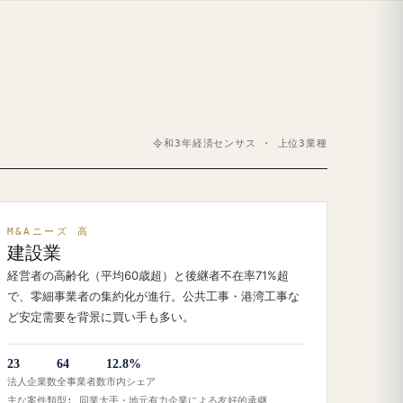
令和3年経済センサス · 上位3業種
M&Aニーズ 高
建設業
経営者の高齢化（平均60歳超）と後継者不在率71%超
で、零細事業者の集約化が進行。公共工事・港湾工事な
ど安定需要を背景に買い手も多い。
23
64
12.8%
法人企業数
全事業者数
市内シェア
主な案件類型: 同業大手・地元有力企業による友好的承継