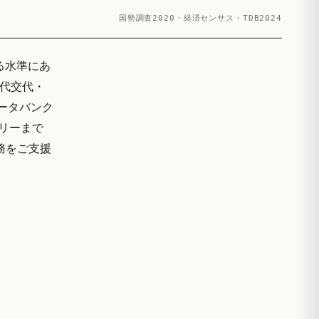
国勢調査2020・経済センサス・TDB2024
回る水準にあ
世代交代・
データバンク
ザリーまで
実務をご支援