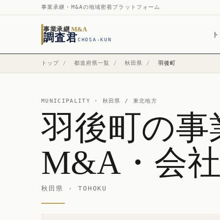
事業承継・M&Aの地域密着プラットフォーム
事業承継
M&A
ト
調査君
CHOSA-KUN
トップ
/
都道府県一覧
/
秋田県
/
羽後町
MUNICIPALITY ·
秋田県
/ 東北地方
羽後町の事
M&A・会
秋田県 · TOHOKU