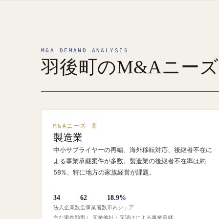
M&A DEMAND ANALYSIS
羽後町のM&Aニー
M&Aニーズ 高
製造業
中小サプライヤーの再編、海外移転対応、後継者不在に
よる事業承継案件が多数。製造業の後継者不在率は約
58%、特に地方の家族経営が課題。
34
62
18.9%
法人企業数
全事業者数
市内シェア
主な案件類型: 同業他社・元請けによる事業承継