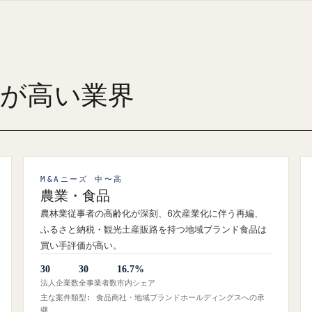
ズが高い業界
M&Aニーズ 中〜高
農業・食品
農林業従事者の高齢化が深刻、6次産業化に伴う再編、
ふるさと納税・観光土産販路を持つ地域ブランド食品は
買い手評価が高い。
30
30
16.7%
法人企業数
全事業者数
市内シェア
主な案件類型: 食品商社・地域ブランドホールディングスへの承
継