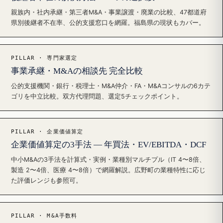
親族内・社内承継・第三者M&A・事業譲渡・廃業の比較、47都道府
県別後継者不在率、公的支援窓口を網羅。福島県の現状もカバー。
PILLAR · 専門家選定
事業承継・M&Aの相談先 完全比較
公的支援機関・銀行・税理士・M&A仲介・FA・M&Aコンサルの6カテ
ゴリを中立比較。双方代理問題、選定5チェックポイント。
PILLAR · 企業価値算定
企業価値算定の3手法 — 年買法・EV/EBITDA・DCF
中小M&Aの3手法を計算式・実例・業種別マルチプル（IT 4〜8倍、
製造 2〜4倍、医療 4〜8倍）で網羅解説。広野町の業種特性に応じ
た評価レンジも参照可。
PILLAR · M&A手数料