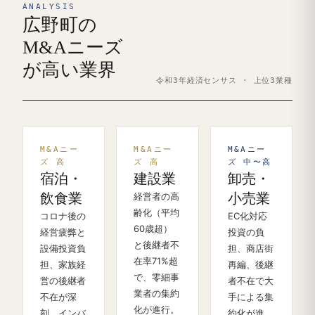
ANALYSIS
広野町の
M&Aニーズ
が高い業界
令和3年経済センサス · 上位3業種
M&Aニー
M&Aニー
M&Aニー
ズ 高
ズ 高
ズ 中〜高
宿泊・
建設業
卸売・
飲食業
経営者の高
小売業
齢化（平均
コロナ後の
EC化対応
60歳超）
経営疲弊と
投資の負
と後継者不
設備投資負
担、商店街
在率71%超
担、家族経
再編、後継
で、零細事
営の後継者
者不在で大
業者の集約
不在が深
手による集
化が進行。
刻。インバ
約化が進