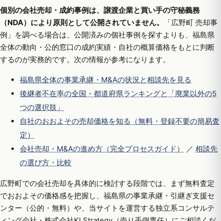
個別の会社売却・成約事例は、譲渡企業と買い手の守秘義務
（NDA）により原則として公開されていません。
「広野町 売却事
例」を調べる場合は、公開済みの個社事例を探すよりも、福島県
全体の動向・公的窓口の成約実績・自社の概算価格をもとに判断
するのが実務的です。次の情報が参考になります。
福島県全体の事業承継・M&Aの状況と相談先を見る
後継者不在率の全国・都道府県ランキングと「廃業以外の5
つの選択肢」
自社のおおよその売却価格を知る（無料・登録不要の簡易査
定）
会社売却・M&Aの進め方（完全プロセスガイド）
／
相談先
の選び方・比較
広野町での会社売却を具体的に検討する段階では、まず無料査定
でおおよその価格感を把握し、福島県の事業承継・引継ぎ支援セ
ンター（公的・無料）や、当サイトを運営する独立系コンサルテ
ィング会社・株式会社KI Strategy（売り手側専任）にご相談くだ