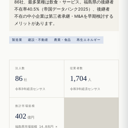
86社、最多業種は飲食・サービス。福島県の後継者
不在率40.5%（帝国データバンク2025）、後継者
不在の中小企業は第三者承継・M&Aを早期検討する
メリットがあります。
製造業
建設・不動産
農業・食品
再生エネルギー
法人数
従業者数
86
1,704
社
人
令和3年経済センサス
令和3年経済センサス
推計市場規模
402
億円
福島県市場規模 14.8兆円 ×