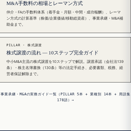
M&A手数料の相場とレーマン方式
仲介・FAの手数料体系（着手金・月額・中間・成功報酬）、レーマ
ン方式の計算基準（株価/企業価値/移動総資産）、事業承継・M&A補
助金まで。
PILLAR · 株式譲渡
株式譲渡の流れ — 10ステップ完全ガイド
中小M&A主流の株式譲渡を10ステップで解説。譲渡承認（会社法139
条）・株主名簿書換（130条）等の法定手続き、必要書類、税務、経
営者保証解除まで。
事業承継・M&Aの実務ガイド一覧（PILLAR 5本 + 業種別 14本 + 用語集
178語）→