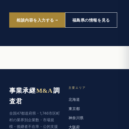
相談内容を入力する
福島県の情報を見る
主要エリア
事業承継
M&A
調
北海道
査君
東京都
全国47都道府県・1,746市区町
神奈川県
村の業界別企業数・市場規
模・後継者不在率・公的支援
大阪府