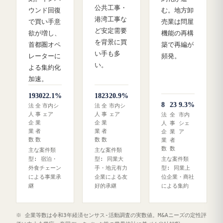
公共工事・
ウンド回復
む。地方卸
港湾工事な
で買い手意
売業は問屋
ど安定需要
欲が増し、
機能の再構
を背景に買
首都圏オペ
築で再編が
い手も多
レーターに
頻発。
い。
よる集約化
加速。
19
30
22.1%
18
23
20.9%
8
23
9.3%
法
全
市内シ
法
全
市内シ
人
事
ェア
人
事
ェア
法
全
市内
企
業
企
業
人
事
シェ
業
者
業
者
企
業
ア
数
数
数
数
業
者
数
数
主な案件類
主な案件類
型: 宿泊・
型: 同業大
主な案件類
外食チェーン
手・地元有力
型: 同業上
による事業承
企業による友
位企業・商社
継
好的承継
による集約
※ 企業等数は令和3年経済センサス‐活動調査の実数値。M&Aニーズの定性評