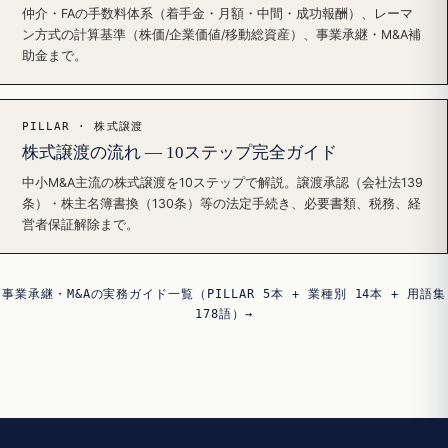
仲介・FAの手数料体系（着手金・月額・中間・成功報酬）、レーマ
ン方式の計算基準（株価/企業価値/移動総資産）、事業承継・M&A補
助金まで。
PILLAR · 株式譲渡
株式譲渡の流れ — 10ステップ完全ガイド
中小M&A主流の株式譲渡を10ステップで解説。譲渡承認（会社法139
条）・株主名簿書換（130条）等の法定手続き、必要書類、税務、経
営者保証解除まで。
事業承継・M&Aの実務ガイド一覧（PILLAR 5本 + 業種別 14本 + 用語集
178語）→