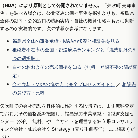
（NDA）により原則として公開されていません。
「矢吹町 売却事
例」を調べる場合は、公開済みの個社事例を探すよりも、福島県
全体の動向・公的窓口の成約実績・自社の概算価格をもとに判断
するのが実務的です。次の情報が参考になります。
福島県全体の事業承継・M&Aの状況と相談先を見る
後継者不在率の全国・都道府県ランキングと「廃業以外の5
つの選択肢」
自社のおおよその売却価格を知る（無料・登録不要の簡易査
定）
会社売却・M&Aの進め方（完全プロセスガイド）
／
相談先
の選び方・比較
矢吹町での会社売却を具体的に検討する段階では、まず無料査定
でおおよその価格感を把握し、福島県の事業承継・引継ぎ支援セ
ンター（公的・無料）や、当サイトを運営する独立系コンサルテ
ィング会社・株式会社KI Strategy（売り手側専任）にご相談くだ
さい。