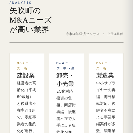
ANALYSIS
矢吹町の
M&Aニーズ
が高い業界
令和3年経済センサス · 上位3業種
M&Aニー
M&Aニー
M&Aニー
ズ 高
ズ 中〜高
ズ 高
建設業
卸売・
製造業
経営者の高
小売業
中小サプラ
齢化（平均
イヤーの再
EC化対応
60歳超）
編、海外移
投資の負
と後継者不
転対応、後
担、商店街
在率71%超
継者不在に
再編、後継
で、零細事
よる事業承
者不在で大
業者の集約
継案件が多
手による集
化が進行。
数。製造業
約化が進