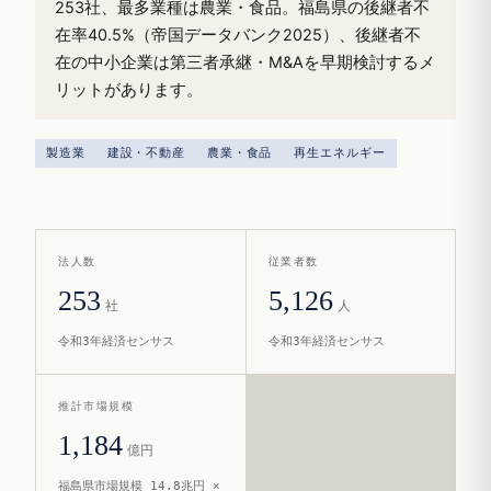
253社、最多業種は農業・食品。福島県の後継者不
在率40.5%（帝国データバンク2025）、後継者不
在の中小企業は第三者承継・M&Aを早期検討するメ
リットがあります。
製造業
建設・不動産
農業・食品
再生エネルギー
法人数
従業者数
253
5,126
社
人
令和3年経済センサス
令和3年経済センサス
推計市場規模
1,184
億円
福島県市場規模 14.8兆円 ×