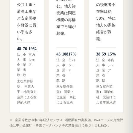
公共工事・
の後継者不
む。地方卸
港湾工事な
在率は約
売業は問屋
ど安定需要
58%、特に
機能の再構
を背景に買
地方の家族
築で再編が
い手も多
経営が課
頻発。
い。
題。
48
76
19%
43
108
17%
38
59
15%
法
全
市内
人
事
シェ
法
全
市内
法
全
市内
企
業
ア
人
事
シェ
人
事
シェ
業
者
企
業
ア
企
業
ア
数
数
業
者
業
者
数
数
数
数
主な案件類
型: 同業大
主な案件類
主な案件類
手・地元有力
型: 同業上
型: 同業他
企業による友
位企業・商社
社・元請けに
好的承継
による集約
よる事業承継
※ 企業等数は令和3年経済センサス‐活動調査の実数値。M&Aニーズの定性評
価は中小企業庁・帝国データバンク等の業界統計に基づく当社解釈。