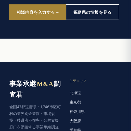
相談内容を入力する
福島県の情報を見る
主要エリア
事業承継
M&A
調
北海道
査君
東京都
全国47都道府県・1,746市区町
神奈川県
村の業界別企業数・市場規
模・後継者不在率・公的支援
大阪府
窓口を網羅する事業承継調査
愛知県