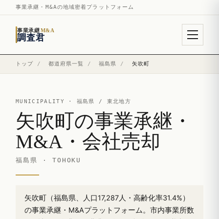
事業承継・M&Aの地域密着プラットフォーム
事業承継
M&A
調査君
トップ
/
都道府県一覧
/
福島県
/
矢吹町
MUNICIPALITY ·
福島県
/ 東北地方
矢吹町の事業承継・
M&A・会社売却
福島県 · TOHOKU
矢吹町（福島県、人口17,287人・高齢化率31.4%）
の事業承継・M&Aプラットフォーム。市内事業所数