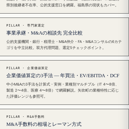
県別後継者不在率、公的支援窓口を網羅。福島県の現状もカバー。
PILLAR · 専門家選定
事業承継・M&Aの相談先 完全比較
公的支援機関・銀行・税理士・M&A仲介・FA・M&Aコンサルの6カテ
ゴリを中立比較。双方代理問題、選定5チェックポイント。
PILLAR · 企業価値算定
企業価値算定の3手法 — 年買法・EV/EBITDA・DCF
中小M&Aの3手法を計算式・実例・業種別マルチプル（IT 4〜8倍、
製造 2〜4倍、医療 4〜8倍）で網羅解説。矢吹町の業種特性に応じ
た評価レンジも参照可。
PILLAR · M&A手数料
M&A手数料の相場とレーマン方式