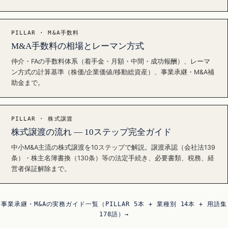
PILLAR · M&A手数料
M&A手数料の相場とレーマン方式
仲介・FAの手数料体系（着手金・月額・中間・成功報酬）、レーマ
ン方式の計算基準（株価/企業価値/移動総資産）、事業承継・M&A補
助金まで。
PILLAR · 株式譲渡
株式譲渡の流れ — 10ステップ完全ガイド
中小M&A主流の株式譲渡を10ステップで解説。譲渡承認（会社法139
条）・株主名簿書換（130条）等の法定手続き、必要書類、税務、経
営者保証解除まで。
事業承継・M&Aの実務ガイド一覧（PILLAR 5本 + 業種別 14本 + 用語集
178語）→