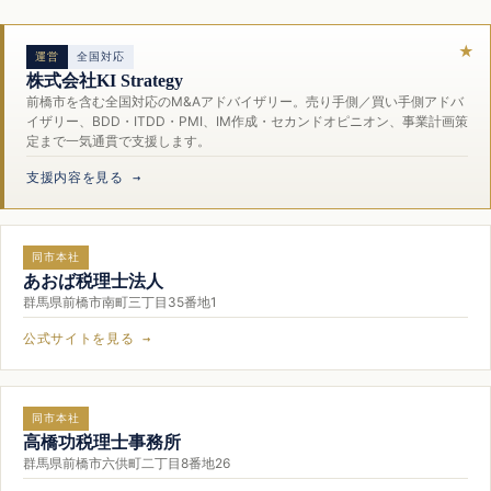
運営
全国対応
株式会社KI Strategy
前橋市を含む全国対応のM&Aアドバイザリー。売り手側／買い手側アドバ
イザリー、BDD・ITDD・PMI、IM作成・セカンドオピニオン、事業計画策
定まで一気通貫で支援します。
支援内容を見る →
同市本社
あおば税理士法人
群馬県前橋市南町三丁目35番地1
公式サイトを見る →
同市本社
高橋功税理士事務所
群馬県前橋市六供町二丁目8番地26