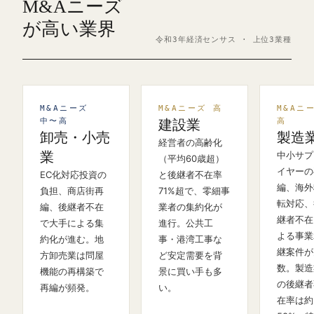
M&Aニーズ
が高い業界
令和3年経済センサス · 上位3業種
M&Aニーズ
M&Aニーズ 高
M&Aニ
中〜高
高
建設業
卸売・小売
製造
経営者の高齢化
業
中小サプ
（平均60歳超）
イヤーの
EC化対応投資の
と後継者不在率
編、海外
負担、商店街再
71%超で、零細事
転対応、
編、後継者不在
業者の集約化が
継者不在
で大手による集
進行。公共工
よる事業
約化が進む。地
事・港湾工事な
継案件が
方卸売業は問屋
ど安定需要を背
数。製造
機能の再構築で
景に買い手も多
の後継者
再編が頻発。
い。
在率は約