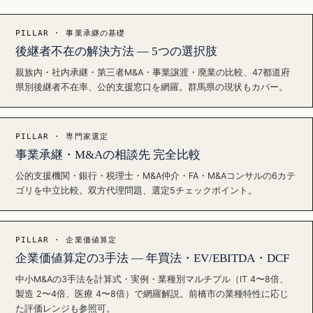
PILLAR · 事業承継の基礎
後継者不在の解決方法 — 5つの選択肢
親族内・社内承継・第三者M&A・事業譲渡・廃業の比較、47都道府
県別後継者不在率、公的支援窓口を網羅。群馬県の現状もカバー。
PILLAR · 専門家選定
事業承継・M&Aの相談先 完全比較
公的支援機関・銀行・税理士・M&A仲介・FA・M&Aコンサルの6カテ
ゴリを中立比較。双方代理問題、選定5チェックポイント。
PILLAR · 企業価値算定
企業価値算定の3手法 — 年買法・EV/EBITDA・DCF
中小M&Aの3手法を計算式・実例・業種別マルチプル（IT 4〜8倍、
製造 2〜4倍、医療 4〜8倍）で網羅解説。前橋市の業種特性に応じ
た評価レンジも参照可。