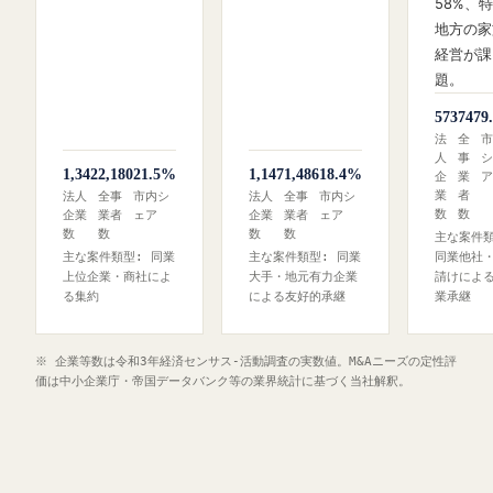
58%、
地方の家
経営が課
題。
573
747
9
法
全
市
人
事
シ
1,342
2,180
21.5%
1,147
1,486
18.4%
企
業
ア
業
者
法人
全事
市内シ
法人
全事
市内シ
数
数
企業
業者
ェア
企業
業者
ェア
数
数
数
数
主な案件類
主な案件類型: 同業
主な案件類型: 同業
同業他社
上位企業・商社によ
大手・地元有力企業
請けによ
る集約
による友好的承継
業承継
※ 企業等数は令和3年経済センサス‐活動調査の実数値。M&Aニーズの定性評
価は中小企業庁・帝国データバンク等の業界統計に基づく当社解釈。