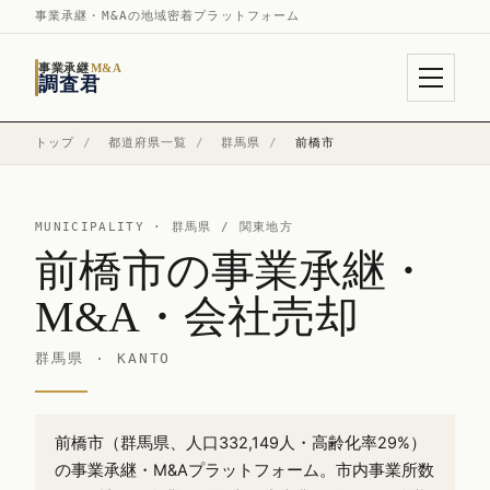
事業承継・M&Aの地域密着プラットフォーム
事業承継
M&A
調査君
トップ
/
都道府県一覧
/
群馬県
/
前橋市
MUNICIPALITY ·
群馬県
/ 関東地方
前橋市の事業承継・
M&A・会社売却
群馬県 · KANTO
前橋市（群馬県、人口332,149人・高齢化率29%）
の事業承継・M&Aプラットフォーム。市内事業所数