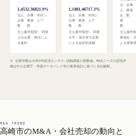
法
全事
1,453
2,368
21.9%
1,148
1,467
17.3%
人
業者
法人
全事
市内シ
法人
全事
市内シ
企
数
企業
業者
ェア
企業
業者
ェア
業
数
数
数
数
数
主な案件類型: 同業
主な案件類型: 同業
主な案件類
上位企業・商社によ
大手・地元有力企業
業他社・
る集約
による友好的承継
よる事業
※ 企業等数は令和3年経済センサス‐活動調査の実数値。M&Aニーズの定性評
価は中小企業庁・帝国データバンク等の業界統計に基づく当社解釈。
M&A TREND
高崎市のM&A・会社売却の動向と