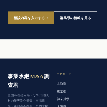
相談内容を入力する
群馬県の情報を見る
主要エリア
事業承継
M&A
調
北海道
査君
東京都
全国47都道府県・1,746市区町
神奈川県
村の業界別企業数・市場規
模・後継者不在率・公的支援
大阪府