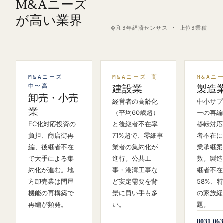
M&Aニーズ
が高い業界
令和3年経済センサス · 上位3業種
M&Aニーズ
M&Aニーズ 高
M&Aニ
中〜高
建設業
製造
卸売・小売
経営者の高齢化
中小サプ
業
（平均60歳超）
ーの再編
EC化対応投資の
と後継者不在率
移転対応
負担、商店街再
71%超で、零細事
者不在に
編、後継者不在
業者の集約化が
業承継案
で大手による集
進行。公共工
数。製造
約化が進む。地
事・港湾工事な
継者不在
方卸売業は問屋
ど安定需要を背
58%、
機能の再構築で
景に買い手も多
の家族経
再編が頻発。
い。
題。
803
1,063