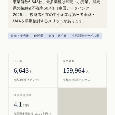
事業所数6,643社、最多業種は卸売・小売業。群馬
県の後継者不在率50.4%（帝国データバンク
2025）、後継者不在の中小企業は第三者承継・
M&Aを早期検討するメリットがあります。
卸売・小売業
建設業
飲食・宿泊業
生活関連サービス業
法人数
従業者数
6,643
159,964
社
人
令和3年経済センサス
令和3年経済センサス
推計市場規模
4.1
兆円
群馬県市場規模 21.0兆円 ×