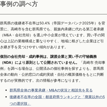
事例の調べ方
群馬県の後継者不在率は50.4%（帝国データバンク2025年）を背
景に、高崎市を含む群馬県でも、親族内承継に代わる第三者承継
（M&A・会社売却）を選ぶ中小企業が増えています。買い手の関
心は上記の業種構成と重なりやすく、地域に根ざした企業ほど引
き継ぎ手を見つけやすい傾向があります。
個別の会社売却・成約事例は、譲渡企業と買い手の守秘義務
（NDA）により原則として公開されていません。
「高崎市 売却事
例」を調べる場合は、公開済みの個社事例を探すよりも、群馬県
全体の動向・公的窓口の成約実績・自社の概算価格をもとに判断
するのが実務的です。次の情報が参考になります。
群馬県全体の事業承継・M&Aの状況と相談先を見る
後継者不在率の全国・都道府県ランキングと「廃業以外の5
つの選択肢」