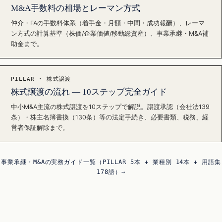
M&A手数料の相場とレーマン方式
仲介・FAの手数料体系（着手金・月額・中間・成功報酬）、レーマ
ン方式の計算基準（株価/企業価値/移動総資産）、事業承継・M&A補
助金まで。
PILLAR · 株式譲渡
株式譲渡の流れ — 10ステップ完全ガイド
中小M&A主流の株式譲渡を10ステップで解説。譲渡承認（会社法139
条）・株主名簿書換（130条）等の法定手続き、必要書類、税務、経
営者保証解除まで。
事業承継・M&Aの実務ガイド一覧（PILLAR 5本 + 業種別 14本 + 用語集
178語）→