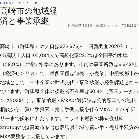
LOCAL PROFILE
高崎市の地域経
済と事業承継
国勢調査2020・経済センサス・TDB2024
高崎市（群馬県）の人口は372,973人（国勢調査2020年）、
65歳以上人口105,034人で高齢化率28.2%は全国平均水準
（28.9%）に近い水準にあります。市内の事業所数は6,643社
（経済センサス）で、最多業種は卸売・小売業。中規模都市の
地域として、中小企業の世代交代・事業承継が経営課題となっ
ています。群馬県全体の後継者不在率は50.4%（帝国データバ
ンク2025年）。事業承継・M&Aの選択肢は公的窓口での無料
相談から、買い手探索・売り手側支援を伴うM&Aアドバイザ
リーまで多岐にわたります。本サイト運営の株式会社KI
Strategyでは高崎市を含む群馬県全域で買い手・売り手双方の
M&A実務をご支援しています。