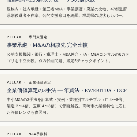
親族内・社内承継・第三者M&A・事業譲渡・廃業の比較、47都道府
県別後継者不在率、公的支援窓口を網羅。群馬県の現状もカバー。
PILLAR · 専門家選定
事業承継・M&Aの相談先 完全比較
公的支援機関・銀行・税理士・M&A仲介・FA・M&Aコンサルの6カテ
ゴリを中立比較。双方代理問題、選定5チェックポイント。
PILLAR · 企業価値算定
企業価値算定の3手法 — 年買法・EV/EBITDA・DCF
中小M&Aの3手法を計算式・実例・業種別マルチプル（IT 4〜8倍、
製造 2〜4倍、医療 4〜8倍）で網羅解説。高崎市の業種特性に応じ
た評価レンジも参照可。
PILLAR · M&A手数料