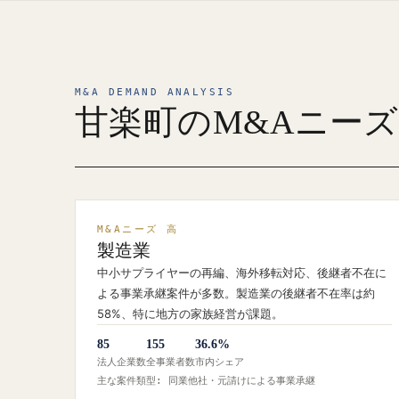
M&A DEMAND ANALYSIS
甘楽町のM&Aニー
M&Aニーズ 高
製造業
中小サプライヤーの再編、海外移転対応、後継者不在に
よる事業承継案件が多数。製造業の後継者不在率は約
58%、特に地方の家族経営が課題。
85
155
36.6%
法人企業数
全事業者数
市内シェア
主な案件類型: 同業他社・元請けによる事業承継