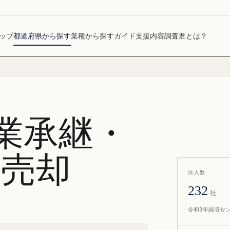
ップ
都道府県から探す
業種から探す
ガイド
支援内容
調査君とは？
業承継・
社売却
法人数
232
社
令和3年経済セ