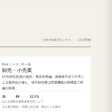
令和3年経済センサス · 上位3業種
M&Aニーズ 中〜高
卸売・小売業
EC化対応投資の負担、商店街再編、後継者不在で大手に
よる集約化が進む。地方卸売業は問屋機能の再構築で再
編が頻発。
28
89
12.1%
法人企業数
全事業者数
市内シェア
主な案件類型: 同業上位企業・商社による集約