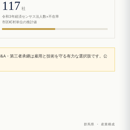
117
社
令和3年経済センサス法人数×不在率
市区町村単位の推計値
&A・第三者承継は雇用と技術を守る有力な選択肢です。公
群馬県 · 産業構成