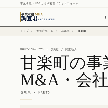
事業承継・M&Aの地域密着プラットフォーム
事業承継
M&A
ト
調査君
CHOSA-KUN
トップ
/
都道府県一覧
/
群馬県
/
甘楽町
MUNICIPALITY ·
群馬県
/ 関東地方
甘楽町の事
M&A・会
群馬県 · KANTO