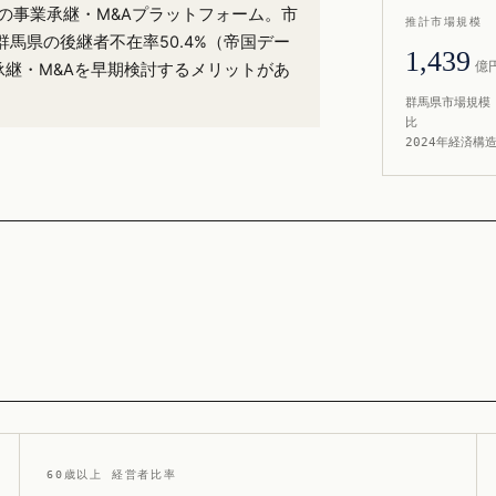
%）の事業承継・M&Aプラットフォーム。市
推計市場規模
群馬県の後継者不在率50.4%（帝国デー
1,439
億
承継・M&Aを早期検討するメリットがあ
群馬県市場規模 
比
2024年経済構
60歳以上 経営者比率