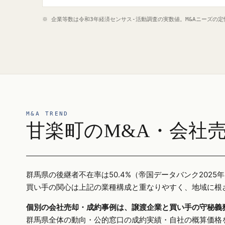
※ 企業等数は令和3年経済センサス‐活動調査の実数値。M&Aニーズの
M&A TREND
甘楽町のM&A・会社
群馬県の後継者不在率は50.4%（帝国データバンク20
買い手の関心は上記の業種構成と重なりやすく、地域に根
個別の会社売却・成約事例は、譲渡企業と買い手の守秘義
群馬県全体の動向・公的窓口の成約実績・自社の概算価格