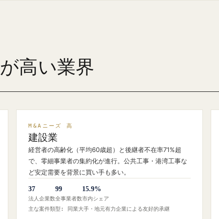
ズが高い業界
M&Aニーズ 高
建設業
経営者の高齢化（平均60歳超）と後継者不在率71%超
で、零細事業者の集約化が進行。公共工事・港湾工事な
ど安定需要を背景に買い手も多い。
37
99
15.9%
法人企業数
全事業者数
市内シェア
主な案件類型: 同業大手・地元有力企業による友好的承継