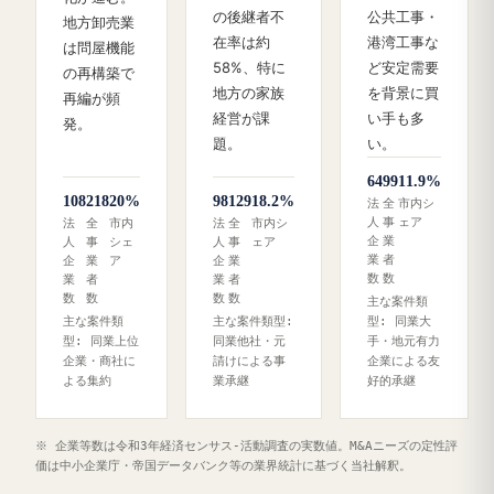
の後継者不
公共工事・
地方卸売業
在率は約
港湾工事な
は問屋機能
58%、特に
ど安定需要
の再構築で
地方の家族
を背景に買
再編が頻
経営が課
い手も多
発。
題。
い。
64
99
11.9%
108
218
20%
98
129
18.2%
法
全
市内シ
人
事
ェア
法
全
市内
法
全
市内シ
企
業
人
事
シェ
人
事
ェア
業
者
企
業
ア
企
業
数
数
業
者
業
者
数
数
数
数
主な案件類
主な案件類
主な案件類型:
型: 同業大
型: 同業上位
同業他社・元
手・地元有力
企業・商社に
請けによる事
企業による友
よる集約
業承継
好的承継
※ 企業等数は令和3年経済センサス‐活動調査の実数値。M&Aニーズの定性評
価は中小企業庁・帝国データバンク等の業界統計に基づく当社解釈。