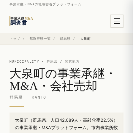
事業承継・M&Aの地域密着プラットフォーム
事業承継
M&A
調査君
トップ
/
都道府県一覧
/
群馬県
/
大泉町
MUNICIPALITY ·
群馬県
/ 関東地方
大泉町の事業承継・
M&A・会社売却
群馬県 · KANTO
大泉町（群馬県、人口42,089人・高齢化率22.5%）
の事業承継・M&Aプラットフォーム。市内事業所数