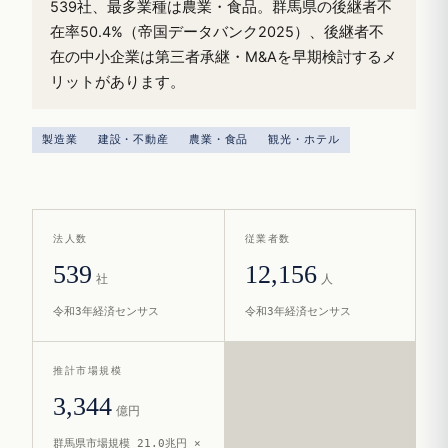
539社、最多業種は農業・食品。群馬県の後継者不
在率50.4%（帝国データバンク2025）、後継者不
在の中小企業は第三者承継・M&Aを早期検討するメ
リットがあります。
製造業
建設・不動産
農業・食品
観光・ホテル
法人数
従業者数
539
12,156
社
人
令和3年経済センサス
令和3年経済センサス
推計市場規模
3,344
億円
群馬県市場規模 21.0兆円 ×