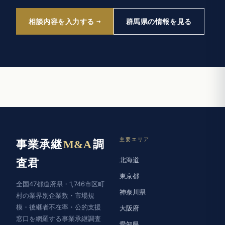
相談内容を入力する
群馬県の情報を見る
主要エリア
事業承継
M&A
調
北海道
査君
東京都
全国47都道府県・1,746市区町
神奈川県
村の業界別企業数・市場規
模・後継者不在率・公的支援
大阪府
窓口を網羅する事業承継調査
愛知県