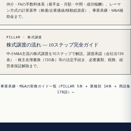
仲介・FAの手数料体系（着手金・月額・中間・成功報酬）、レーマ
ン方式の計算基準（株価/企業価値/移動総資産）、事業承継・M&A補
助金まで。
PILLAR · 株式譲渡
株式譲渡の流れ — 10ステップ完全ガイド
中小M&A主流の株式譲渡を10ステップで解説。譲渡承認（会社法139
条）・株主名簿書換（130条）等の法定手続き、必要書類、税務、経
営者保証解除まで。
事業承継・M&Aの実務ガイド一覧（PILLAR 5本 + 業種別 14本 + 用語集
178語）→