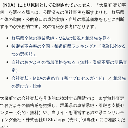
（NDA）により原則として公開されていません。
「大泉町 売却事
例」を調べる場合は、公開済みの個社事例を探すよりも、群馬県
全体の動向・公的窓口の成約実績・自社の概算価格をもとに判断
するのが実務的です。次の情報が参考になります。
群馬県全体の事業承継・M&Aの状況と相談先を見る
後継者不在率の全国・都道府県ランキングと「廃業以外の5
つの選択肢」
自社のおおよその売却価格を知る（無料・登録不要の簡易査
定）
会社売却・M&Aの進め方（完全プロセスガイド）
／
相談先
の選び方・比較
大泉町での会社売却を具体的に検討する段階では、まず無料査定
でおおよその価格感を把握し、群馬県の事業承継・引継ぎ支援セ
ンター（公的・無料）や、当サイトを運営する独立系コンサルテ
ィング会社・株式会社KI Strategy（売り手側専任）にご相談くだ
さい。