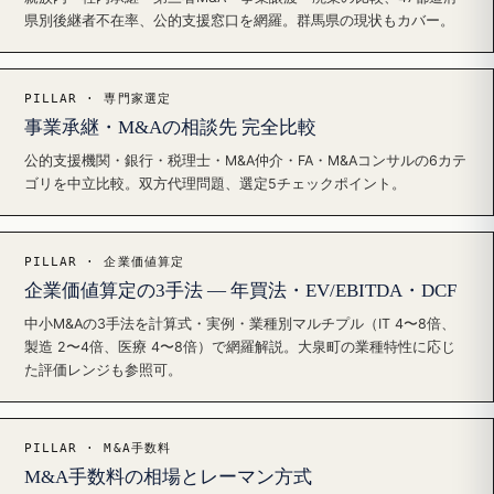
県別後継者不在率、公的支援窓口を網羅。群馬県の現状もカバー。
PILLAR · 専門家選定
事業承継・M&Aの相談先 完全比較
公的支援機関・銀行・税理士・M&A仲介・FA・M&Aコンサルの6カテ
ゴリを中立比較。双方代理問題、選定5チェックポイント。
PILLAR · 企業価値算定
企業価値算定の3手法 — 年買法・EV/EBITDA・DCF
中小M&Aの3手法を計算式・実例・業種別マルチプル（IT 4〜8倍、
製造 2〜4倍、医療 4〜8倍）で網羅解説。大泉町の業種特性に応じ
た評価レンジも参照可。
PILLAR · M&A手数料
M&A手数料の相場とレーマン方式