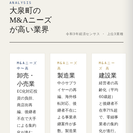
ANALYSIS
大泉町の
M&Aニーズ
が高い業界
令和3年経済センサス · 上位3業種
M&Aニーズ
M&Aニーズ
M&Aニー
中〜高
高
ズ 高
卸売・
製造業
建設業
小売業
中小サプラ
経営者の高
イヤーの再
齢化（平均
EC化対応投
編、海外移
60歳超）
資の負担、
転対応、後
と後継者不
商店街再
継者不在に
在率71%超
編、後継者
よる事業承
で、零細事
不在で大手
継案件が多
業者の集約
による集約
数。製造業
化が進行。
化が進む。