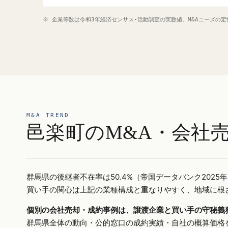
※ 企業等数は令和3年経済センサス‐活動調査の実数値。M&Aニーズの
M&A TREND
邑楽町のM&A・会社
群馬県の後継者不在率は50.4%（帝国データバンク20
買い手の関心は上記の業種構成と重なりやすく、地域に根
個別の会社売却・成約事例は、譲渡企業と買い手の守秘義
群馬県全体の動向・公的窓口の成約実績・自社の概算価格