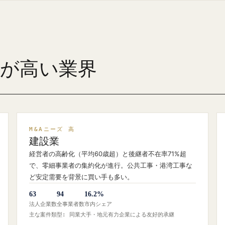
ズが高い業界
M&Aニーズ 高
建設業
経営者の高齢化（平均60歳超）と後継者不在率71%超
で、零細事業者の集約化が進行。公共工事・港湾工事な
ど安定需要を背景に買い手も多い。
63
94
16.2%
法人企業数
全事業者数
市内シェア
主な案件類型: 同業大手・地元有力企業による友好的承継