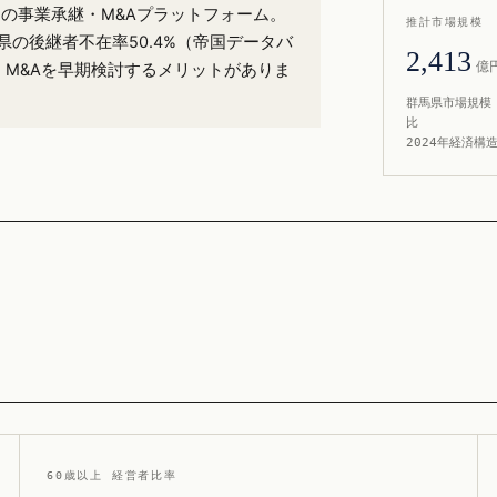
%）の事業承継・M&Aプラットフォーム。
推計市場規模
県の後継者不在率50.4%（帝国データバ
2,413
億
・M&Aを早期検討するメリットがありま
群馬県市場規模 
比
2024年経済構
60歳以上 経営者比率