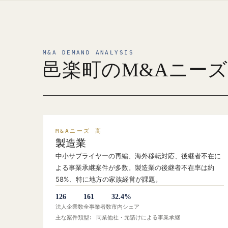
M&A DEMAND ANALYSIS
邑楽町のM&Aニー
M&Aニーズ 高
製造業
中小サプライヤーの再編、海外移転対応、後継者不在に
よる事業承継案件が多数。製造業の後継者不在率は約
58%、特に地方の家族経営が課題。
126
161
32.4%
法人企業数
全事業者数
市内シェア
主な案件類型: 同業他社・元請けによる事業承継