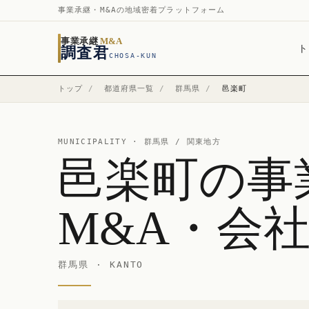
事業承継・M&Aの地域密着プラットフォーム
事業承継
M&A
ト
調査君
CHOSA-KUN
トップ
/
都道府県一覧
/
群馬県
/
邑楽町
MUNICIPALITY ·
群馬県
/ 関東地方
邑楽町の事
M&A・会
群馬県 · KANTO