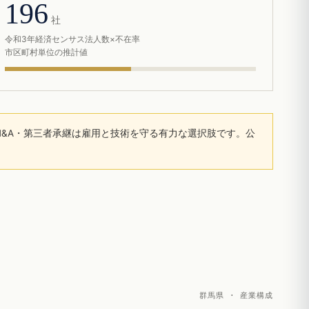
196
社
令和3年経済センサス法人数×不在率
市区町村単位の推計値
&A・第三者承継は雇用と技術を守る有力な選択肢です。公
群馬県 · 産業構成