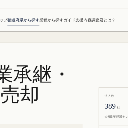
ップ
都道府県から探す
業種から探す
ガイド
支援内容
調査君とは？
業承継・
社売却
法人数
389
社
令和3年経済セ