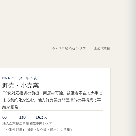
令和3年経済センサス · 上位3業種
M&Aニーズ 中〜高
卸売・小売業
EC化対応投資の負担、商店街再編、後継者不在で大手に
よる集約化が進む。地方卸売業は問屋機能の再構築で再
編が頻発。
63
130
16.2%
法人企業数
全事業者数
市内シェア
主な案件類型: 同業上位企業・商社による集約