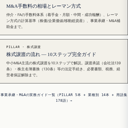
M&A手数料の相場とレーマン方式
仲介・FAの手数料体系（着手金・月額・中間・成功報酬）、レーマ
ン方式の計算基準（株価/企業価値/移動総資産）、事業承継・M&A補
助金まで。
PILLAR · 株式譲渡
株式譲渡の流れ — 10ステップ完全ガイド
中小M&A主流の株式譲渡を10ステップで解説。譲渡承認（会社法139
条）・株主名簿書換（130条）等の法定手続き、必要書類、税務、経
営者保証解除まで。
事業承継・M&Aの実務ガイド一覧（PILLAR 5本 + 業種別 14本 + 用語集
178語）→