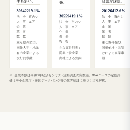
手も多い。
経営が課題。
発。
306
422
19.1%
201
264
12.6%
305
594
19.1%
法
全
市内シ
法
全
市内シ
人
事
ェア
人
事
ェア
法
全
市内シ
企
業
企
業
人
事
ェア
業
者
業
者
企
業
数
数
数
数
業
者
数
数
主な案件類型:
主な案件類型:
同業大手・地元
主な案件類型:
同業他社・元請
有力企業による
同業上位企業・
けによる事業承
友好的承継
商社による集約
継
※ 企業等数は令和3年経済センサス‐活動調査の実数値。M&Aニーズの定性評
価は中小企業庁・帝国データバンク等の業界統計に基づく当社解釈。