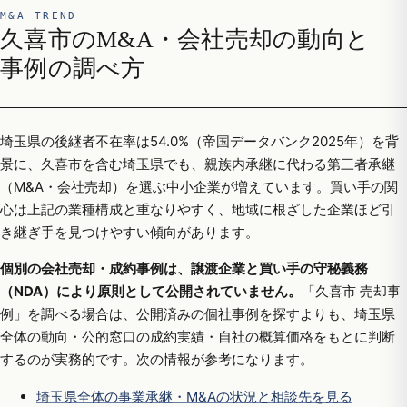
M&A TREND
久喜市のM&A・会社売却の動向と
事例の調べ方
埼玉県の後継者不在率は54.0%（帝国データバンク2025年）を背
景に、久喜市を含む埼玉県でも、親族内承継に代わる第三者承継
（M&A・会社売却）を選ぶ中小企業が増えています。買い手の関
心は上記の業種構成と重なりやすく、地域に根ざした企業ほど引
き継ぎ手を見つけやすい傾向があります。
個別の会社売却・成約事例は、譲渡企業と買い手の守秘義務
（NDA）により原則として公開されていません。
「久喜市 売却事
例」を調べる場合は、公開済みの個社事例を探すよりも、埼玉県
全体の動向・公的窓口の成約実績・自社の概算価格をもとに判断
するのが実務的です。次の情報が参考になります。
埼玉県全体の事業承継・M&Aの状況と相談先を見る