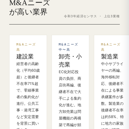
M&Aニーズ
が高い業界
令和3年経済センサス · 上位3業種
M&Aニーズ
M&Aニーズ
M&Aニーズ
高
中〜高
高
建設業
卸売・小
製造業
経営者の高齢
売業
中小サプライ
化（平均60歳
ヤーの再編、
EC化対応投
超）と後継者
海外移転対
資の負担、商
不在率71%超
応、後継者不
店街再編、後
で、零細事業
在による事業
継者不在で大
者の集約化が
承継案件が多
手による集約
進行。公共工
数。製造業の
化が進む。地
事・港湾工事
後継者不在率
方卸売業は問
など安定需要
は約58%、特
屋機能の再構
を背景に買い
に地方の家族
築で再編が頻