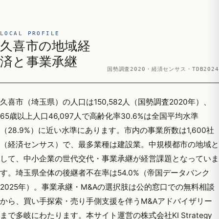
LOCAL PROFILE
久喜市の地域経
済と事業承継
国勢調査2020・経済センサス・TDB2024
久喜市（埼玉県）の人口は150,582人（国勢調査2020年）、
65歳以上人口46,097人で高齢化率30.6%は全国平均水準
（28.9%）に近い水準にあります。市内の事業所数は1,600社
（経済センサス）で、最多業種は建設業。中規模都市の地域と
して、中小企業の世代交代・事業承継が経営課題となっていま
す。埼玉県全体の後継者不在率は54.0%（帝国データバンク
2025年）。事業承継・M&Aの選択肢は公的窓口での無料相談
から、買い手探索・売り手側支援を伴うM&Aアドバイザリー
まで多岐にわたります。本サイト運営の株式会社KI Strategy