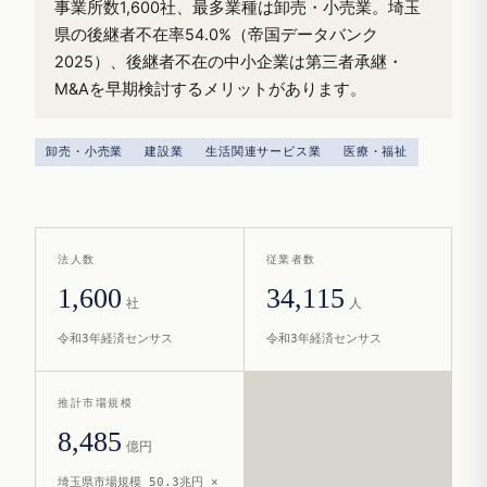
事業所数1,600社、最多業種は卸売・小売業。埼玉
県の後継者不在率54.0%（帝国データバンク
2025）、後継者不在の中小企業は第三者承継・
M&Aを早期検討するメリットがあります。
卸売・小売業
建設業
生活関連サービス業
医療・福祉
法人数
従業者数
1,600
34,115
社
人
令和3年経済センサス
令和3年経済センサス
推計市場規模
8,485
億円
埼玉県市場規模 50.3兆円 ×