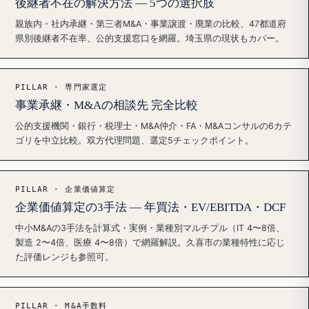
後継者不在の解決方法 — 5つの選択肢
親族内・社内承継・第三者M&A・事業譲渡・廃業の比較、47都道府
県別後継者不在率、公的支援窓口を網羅。埼玉県の現状もカバー。
PILLAR · 専門家選定
事業承継・M&Aの相談先 完全比較
公的支援機関・銀行・税理士・M&A仲介・FA・M&Aコンサルの6カテ
ゴリを中立比較。双方代理問題、選定5チェックポイント。
PILLAR · 企業価値算定
企業価値算定の3手法 — 年買法・EV/EBITDA・DCF
中小M&Aの3手法を計算式・実例・業種別マルチプル（IT 4〜8倍、
製造 2〜4倍、医療 4〜8倍）で網羅解説。久喜市の業種特性に応じ
た評価レンジも参照可。
PILLAR · M&A手数料