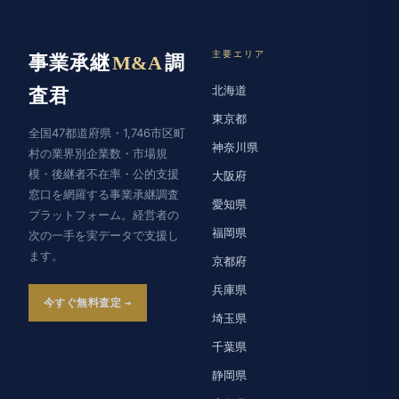
主要エリア
事業承継
M&A
調
北海道
査君
東京都
全国47都道府県・1,746市区町
神奈川県
村の業界別企業数・市場規
模・後継者不在率・公的支援
大阪府
窓口を網羅する事業承継調査
愛知県
プラットフォーム。経営者の
福岡県
次の一手を実データで支援し
ます。
京都府
兵庫県
今すぐ無料査定
埼玉県
千葉県
静岡県