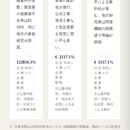
継案件が多
業者の集約
手による集
数。製造業
化が進行。
約化が進
の後継者不
公共工事・
む。地方卸
在率は約
港湾工事な
売業は問屋
58%、特に
ど安定需要
機能の再構
地方の家族
を背景に買
築で再編が
経営が課
い手も多
頻発。
題。
い。
6
23
17.1%
12
28
34.3%
6
21
17.1%
法
全
市内シ
人
事
ェア
法
全
市内シ
法
全
市内シ
企
業
人
事
ェア
人
事
ェア
業
者
企
業
企
業
数
数
業
者
業
者
数
数
数
数
主な案件類
主な案件類
型: 同業大
主な案件類
型: 同業他
手・地元有力
型: 同業上
社・元請けに
企業による友
位企業・商社
よる事業承継
好的承継
による集約
※ 企業等数は令和3年経済センサス‐活動調査の実数値。M&Aニーズの定性評