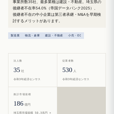
事業所数35社、最多業種は建設・不動産。埼玉県の
後継者不在率54.0%（帝国データバンク2025）、
後継者不在の中小企業は第三者承継・M&Aを早期検
討するメリットがあります。
製造業
物流・倉庫
建設・不動産
小売・EC
法人数
従業者数
35
530
社
人
令和3年経済センサス
令和3年経済センサス
推計市場規模
186
億円
埼玉県市場規模 50.3兆円 ×