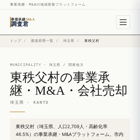
事業承継・M&Aの地域密着プラットフォーム
事業承継
M&A
調査君
トップ
/
都道府県一覧
/
埼玉県
/
東秩父村
MUNICIPALITY ·
埼玉県
/ 関東地方
東秩父村の事業承
継・M&A・会社売却
埼玉県 · KANTO
東秩父村（埼玉県、人口2,709人・高齢化率
46.5%）の事業承継・M&Aプラットフォーム。市内