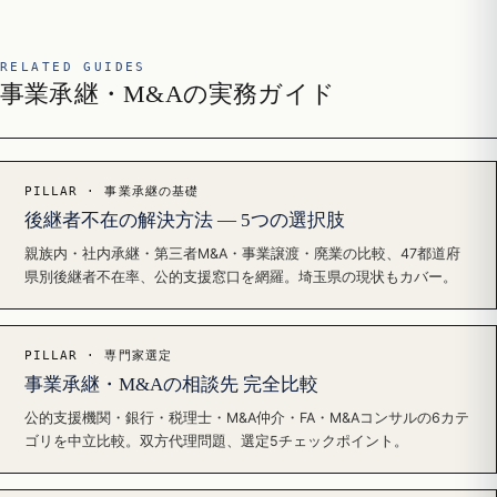
RELATED GUIDES
事業承継・M&Aの実務ガイド
PILLAR · 事業承継の基礎
後継者不在の解決方法 — 5つの選択肢
親族内・社内承継・第三者M&A・事業譲渡・廃業の比較、47都道府
県別後継者不在率、公的支援窓口を網羅。埼玉県の現状もカバー。
PILLAR · 専門家選定
事業承継・M&Aの相談先 完全比較
公的支援機関・銀行・税理士・M&A仲介・FA・M&Aコンサルの6カテ
ゴリを中立比較。双方代理問題、選定5チェックポイント。