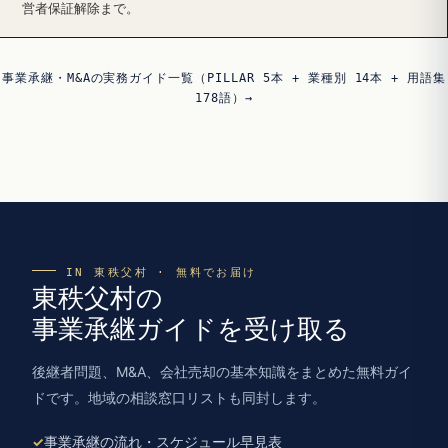
営者保証解除まで。
事業承継・M&Aの実務ガイド一覧（PILLAR 5本 + 業種別 14本 + 用語集
178語）→
IN 東秩父村 · 無料でお届け
東秩父村の
事業承継ガイドを受け取る
後継者問題、M&A、会社売却の基本知識をまとめた無料ガイ
ドです。地域の相談窓口リストも同封します。
事業承継の流れ・スケジュール早見表