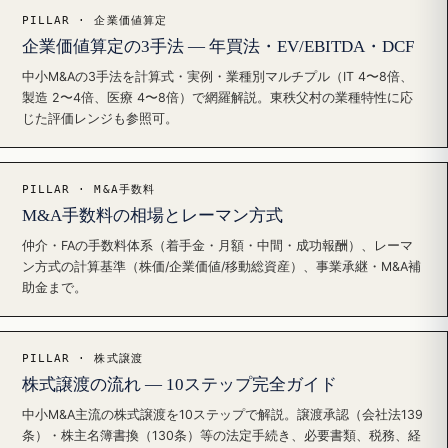
PILLAR · 企業価値算定
企業価値算定の3手法 — 年買法・EV/EBITDA・DCF
中小M&Aの3手法を計算式・実例・業種別マルチプル（IT 4〜8倍、
製造 2〜4倍、医療 4〜8倍）で網羅解説。東秩父村の業種特性に応
じた評価レンジも参照可。
PILLAR · M&A手数料
M&A手数料の相場とレーマン方式
仲介・FAの手数料体系（着手金・月額・中間・成功報酬）、レーマ
ン方式の計算基準（株価/企業価値/移動総資産）、事業承継・M&A補
助金まで。
PILLAR · 株式譲渡
株式譲渡の流れ — 10ステップ完全ガイド
中小M&A主流の株式譲渡を10ステップで解説。譲渡承認（会社法139
条）・株主名簿書換（130条）等の法定手続き、必要書類、税務、経