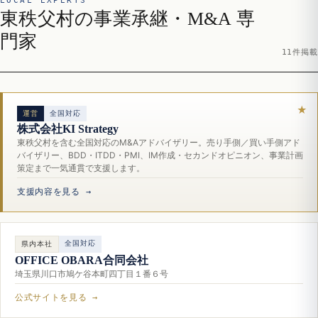
LOCAL EXPERTS
東秩父村の事業承継・M&A 専
門家
11件掲載
運営
全国対応
株式会社KI Strategy
東秩父村を含む全国対応のM&Aアドバイザリー。売り手側／買い手側アド
バイザリー、BDD・ITDD・PMI、IM作成・セカンドオピニオン、事業計画
策定まで一気通貫で支援します。
支援内容を見る →
全国対応
県内本社
OFFICE OBARA合同会社
埼玉県川口市鳩ケ谷本町四丁目１番６号
公式サイトを見る →