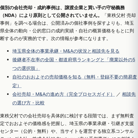
個別の会社売却・成約事例は、譲渡企業と買い手の守秘義務
（NDA）により原則として公開されていません。
「東秩父村 売却
事例」を調べる場合は、公開済みの個社事例を探すよりも、埼玉
県全体の動向・公的窓口の成約実績・自社の概算価格をもとに判
断するのが実務的です。次の情報が参考になります。
埼玉県全体の事業承継・M&Aの状況と相談先を見る
後継者不在率の全国・都道府県ランキングと「廃業以外の5
つの選択肢」
自社のおおよその売却価格を知る（無料・登録不要の簡易査
定）
会社売却・M&Aの進め方（完全プロセスガイド）
／
相談先
の選び方・比較
東秩父村での会社売却を具体的に検討する段階では、まず無料査
定でおおよその価格感を把握し、埼玉県の事業承継・引継ぎ支援
センター（公的・無料）や、当サイトを運営する独立系コンサル