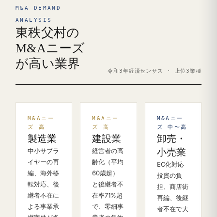
M&A DEMAND
ANALYSIS
東秩父村の
M&Aニーズ
が高い業界
令和3年経済センサス · 上位3業種
M&Aニー
M&Aニー
M&Aニー
ズ 高
ズ 高
ズ 中〜高
製造業
建設業
卸売・
中小サプラ
経営者の高
小売業
イヤーの再
齢化（平均
EC化対応
編、海外移
60歳超）
投資の負
転対応、後
と後継者不
担、商店街
継者不在に
在率71%超
再編、後継
よる事業承
で、零細事
者不在で大