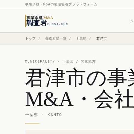
事業承継・M&Aの地域密着プラットフォーム
事業承継
M&A
ト
調査君
CHOSA-KUN
トップ
/
都道府県一覧
/
千葉県
/
君津市
MUNICIPALITY ·
千葉県
/ 関東地方
君津市の事
M&A・会
千葉県 · KANTO