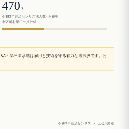
470
社
令和3年経済センサス法人数×不在率
市区町村単位の推計値
&A・第三者承継は雇用と技術を守る有力な選択肢です。公
令和3年経済センサス · 上位5業種