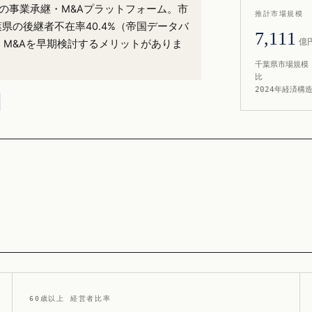
%）の事業承継・M&Aプラットフォーム。市
推計市場規模
葉県の後継者不在率40.4%（帝国データバ
7,111
億
・M&Aを早期検討するメリットがありま
千葉県市場規模 
比
2024年経済構
60歳以上 経営者比率