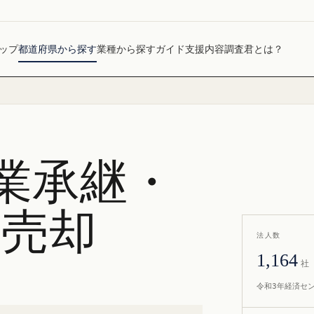
ップ
都道府県から探す
業種から探す
ガイド
支援内容
調査君とは？
業承継・
社売却
法人数
1,164
社
令和3年経済セ