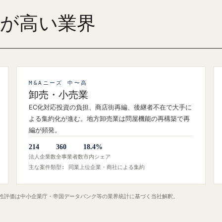
ズが高い業界
M&Aニーズ 中〜高
卸売・小売業
EC化対応投資の負担、商店街再編、後継者不在で大手に
よる集約化が進む。地方卸売業は問屋機能の再構築で再
編が頻発。
214
360
18.4%
法人企業数
全事業者数
市内シェア
主な案件類型: 同業上位企業・商社による集約
定性評価は中小企業庁・帝国データバンク等の業界統計に基づく当社解釈。