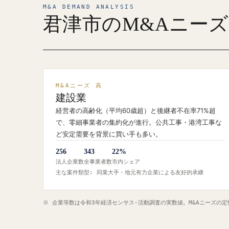
M&A DEMAND ANALYSIS
君津市のM&Aニー
M&Aニーズ 高
建設業
経営者の高齢化（平均60歳超）と後継者不在率71%超
で、零細事業者の集約化が進行。公共工事・港湾工事な
ど安定需要を背景に買い手も多い。
256
343
22%
法人企業数
全事業者数
市内シェア
主な案件類型: 同業大手・地元有力企業による友好的承継
※ 企業等数は令和3年経済センサス‐活動調査の実数値。M&Aニーズの