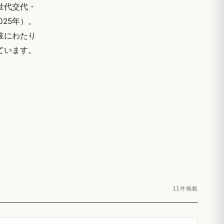
世代交代・
25年）。
岐にわたり
しています。
11件掲載