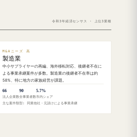
令和3年経済センサス · 上位3業種
M&Aニーズ 高
製造業
中小サプライヤーの再編、海外移転対応、後継者不在に
よる事業承継案件が多数。製造業の後継者不在率は約
58%、特に地方の家族経営が課題。
66
90
5.7%
法人企業数
全事業者数
市内シェア
主な案件類型: 同業他社・元請けによる事業承継