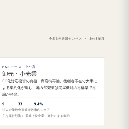
令和3年経済センサス · 上位3業種
M&Aニーズ 中〜高
卸売・小売業
EC化対応投資の負担、商店街再編、後継者不在で大手に
よる集約化が進む。地方卸売業は問屋機能の再構築で再
編が頻発。
9
33
9.4%
法人企業数
全事業者数
市内シェア
主な案件類型: 同業上位企業・商社による集約