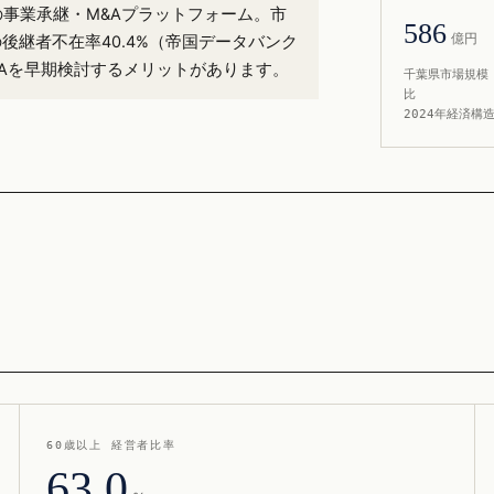
）の事業承継・M&Aプラットフォーム。市
586
億円
後継者不在率40.4%（帝国データバンク
&Aを早期検討するメリットがあります。
千葉県市場規模 
比
2024年経済構
60歳以上 経営者比率
63.0