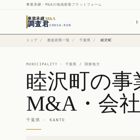
事業承継・M&Aの地域密着プラットフォーム
事業承継
M&A
ト
調査君
CHOSA-KUN
トップ
/
都道府県一覧
/
千葉県
/
睦沢町
MUNICIPALITY ·
千葉県
/ 関東地方
睦沢町の事
M&A・会
千葉県 · KANTO