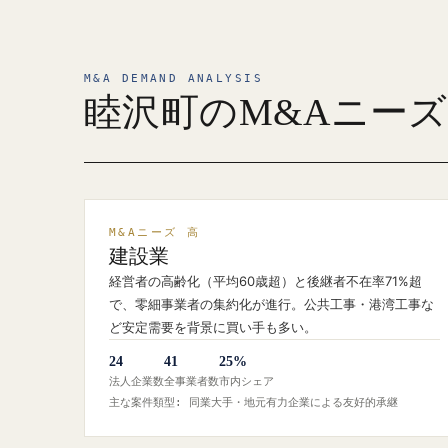
M&A DEMAND ANALYSIS
睦沢町のM&Aニー
M&Aニーズ 高
建設業
経営者の高齢化（平均60歳超）と後継者不在率71%超
で、零細事業者の集約化が進行。公共工事・港湾工事な
ど安定需要を背景に買い手も多い。
24
41
25%
法人企業数
全事業者数
市内シェア
主な案件類型: 同業大手・地元有力企業による友好的承継