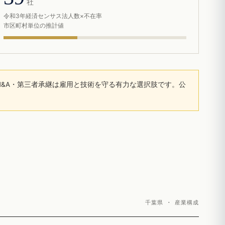
社
令和3年経済センサス法人数×不在率
市区町村単位の推計値
&A・第三者承継は雇用と技術を守る有力な選択肢です。公
千葉県 · 産業構成