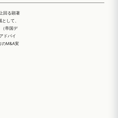
く上回る顕著
域として、
）（帝国デ
Aアドバイ
方のM&A実