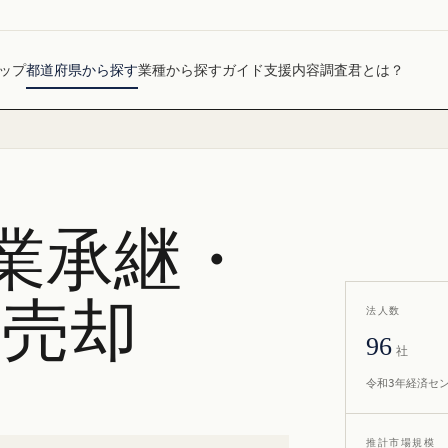
ップ
都道府県から探す
業種から探す
ガイド
支援内容
調査君とは？
業承継・
社売却
法人数
96
社
令和3年経済セ
推計市場規模