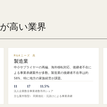
ズが高い業界
M&Aニーズ 高
製造業
中小サプライヤーの再編、海外移転対応、後継者不在に
よる事業承継案件が多数。製造業の後継者不在率は約
58%、特に地方の家族経営が課題。
11
17
11.5%
法人企業数
全事業者数
市内シェア
主な案件類型: 同業他社・元請けによる事業承継