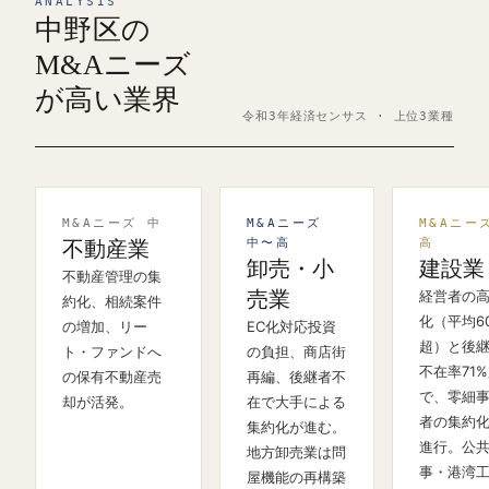
ANALYSIS
中野区の
M&Aニーズ
が高い業界
令和3年経済センサス · 上位3業種
M&Aニーズ 中
M&Aニーズ
M&Aニー
中〜高
高
不動産業
卸売・小
建設業
不動産管理の集
売業
経営者の
約化、相続案件
化（平均6
の増加、リー
EC化対応投資
超）と後
ト・ファンドへ
の負担、商店街
不在率71
の保有不動産売
再編、後継者不
で、零細
却が活発。
在で大手による
者の集約
集約化が進む。
進行。公
地方卸売業は問
事・港湾
屋機能の再構築