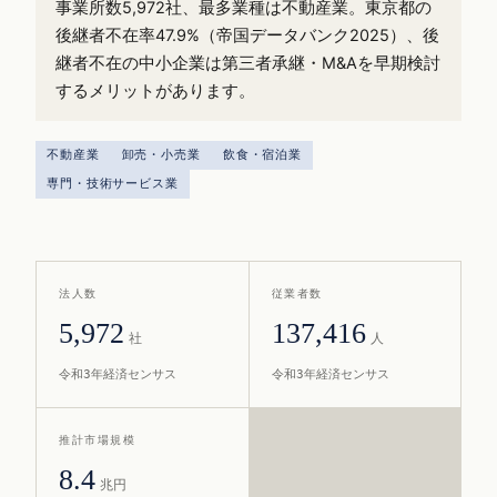
事業所数5,972社、最多業種は不動産業。東京都の
後継者不在率47.9%（帝国データバンク2025）、後
継者不在の中小企業は第三者承継・M&Aを早期検討
するメリットがあります。
不動産業
卸売・小売業
飲食・宿泊業
専門・技術サービス業
法人数
従業者数
5,972
137,416
社
人
令和3年経済センサス
令和3年経済センサス
推計市場規模
8.4
兆円