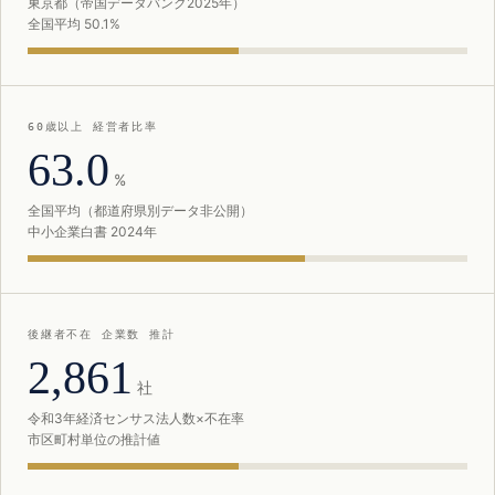
東京都（帝国データバンク2025年）
全国平均 50.1%
60歳以上 経営者比率
63.0
%
全国平均（都道府県別データ非公開）
中小企業白書 2024年
後継者不在 企業数 推計
2,861
社
令和3年経済センサス法人数×不在率
市区町村単位の推計値