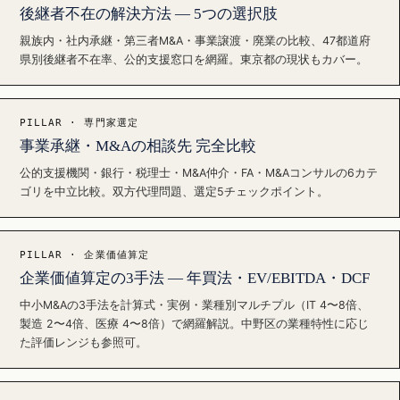
後継者不在の解決方法 — 5つの選択肢
親族内・社内承継・第三者M&A・事業譲渡・廃業の比較、47都道府
県別後継者不在率、公的支援窓口を網羅。東京都の現状もカバー。
PILLAR · 専門家選定
事業承継・M&Aの相談先 完全比較
公的支援機関・銀行・税理士・M&A仲介・FA・M&Aコンサルの6カテ
ゴリを中立比較。双方代理問題、選定5チェックポイント。
PILLAR · 企業価値算定
企業価値算定の3手法 — 年買法・EV/EBITDA・DCF
中小M&Aの3手法を計算式・実例・業種別マルチプル（IT 4〜8倍、
製造 2〜4倍、医療 4〜8倍）で網羅解説。中野区の業種特性に応じ
た評価レンジも参照可。