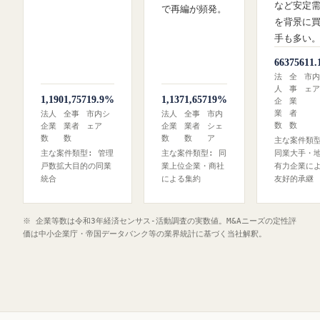
など安定
で再編が頻発。
を背景に
手も多い
663
756
11
法
全
市内
人
事
ェア
1,190
1,757
19.9%
1,137
1,657
19%
企
業
業
者
法人
全事
市内シ
法人
全事
市内
数
数
企業
業者
ェア
企業
業者
シェ
数
数
数
数
ア
主な案件類型
主な案件類型: 管理
主な案件類型: 同
同業大手・
戸数拡大目的の同業
業上位企業・商社
有力企業に
統合
による集約
友好的承継
※ 企業等数は令和3年経済センサス‐活動調査の実数値。M&Aニーズの定性評
価は中小企業庁・帝国データバンク等の業界統計に基づく当社解釈。