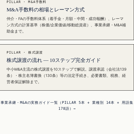
PILLAR · M&A手数料
M&A手数料の相場とレーマン方式
仲介・FAの手数料体系（着手金・月額・中間・成功報酬）、レーマ
ン方式の計算基準（株価/企業価値/移動総資産）、事業承継・M&A補
助金まで。
PILLAR · 株式譲渡
株式譲渡の流れ — 10ステップ完全ガイド
中小M&A主流の株式譲渡を10ステップで解説。譲渡承認（会社法139
条）・株主名簿書換（130条）等の法定手続き、必要書類、税務、経
営者保証解除まで。
事業承継・M&Aの実務ガイド一覧（PILLAR 5本 + 業種別 14本 + 用語集
178語）→