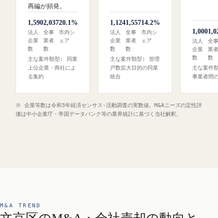
再編が頻発。
1,590
2,037
20.1%
1,124
1,557
14.2%
1,000
1,0
法人
全事
市内シ
法人
全事
市内シ
企業
業者
ェア
企業
業者
ェア
法人
全
数
数
数
数
企業
業
数
数
主な案件類型: 同業
主な案件類型: 管理
上位企業・商社によ
戸数拡大目的の同業
主な案件類
る集約
統合
事業者間
※ 企業等数は令和3年経済センサス‐活動調査の実数値。M&Aニーズの定性評
価は中小企業庁・帝国データバンク等の業界統計に基づく当社解釈。
M&A TREND