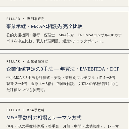
PILLAR · 専門家選定
事業承継・M&Aの相談先 完全比較
公的支援機関・銀行・税理士・M&A仲介・FA・M&Aコンサルの6カテ
ゴリを中立比較。双方代理問題、選定5チェックポイント。
PILLAR · 企業価値算定
企業価値算定の3手法 — 年買法・EV/EBITDA・DCF
中小M&Aの3手法を計算式・実例・業種別マルチプル（IT 4〜8倍、
製造 2〜4倍、医療 4〜8倍）で網羅解説。文京区の業種特性に応じ
た評価レンジも参照可。
PILLAR · M&A手数料
M&A手数料の相場とレーマン方式
仲介・FAの手数料体系（着手金・月額・中間・成功報酬）、レーマ