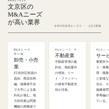
ANALYSIS
文京区の
M&Aニーズ
が高い業界
令和3年経済センサス · 上位3業種
M&Aニーズ
M&Aニーズ 中
M&Aニ
中〜高
不動産業
サー
卸売・小売
不動産管理の集
事業所サ
業
約化、相続案件
ス・廃棄
EC化対応投資の
の増加、リー
理・職業
負担、商店街再
ト・ファンドへ
ど多様な
編、後継者不在
の保有不動産売
含み、そ
で大手による集
却が活発。
後継者問
約化が進む。地
界再編の
方卸売業は問屋
ている。
機能の再構築で