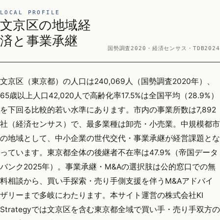
LOCAL PROFILE
文京区の地域経
済と事業承継
国勢調査2020・経済センサス・TDB2024
文京区（東京都）の人口は240,069人（国勢調査2020年）、
65歳以上人口42,020人で高齢化率17.5%は全国平均（28.9%）
を下回る比較的若い水準にあります。市内の事業所数は7,892
社（経済センサス）で、最多業種は卸売・小売業。中規模都市
の地域として、中小企業の世代交代・事業承継が経営課題とな
っています。東京都全体の後継者不在率は47.9%（帝国データ
バンク2025年）。事業承継・M&Aの選択肢は公的窓口での無
料相談から、買い手探索・売り手側支援を伴うM&Aアドバイ
ザリーまで多岐にわたります。本サイト運営の株式会社KI
Strategyでは文京区を含む東京都全域で買い手・売り手双方の