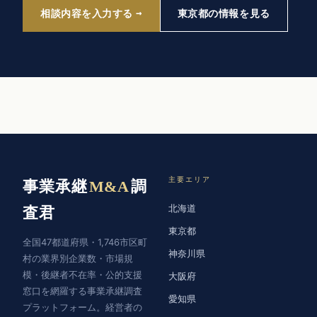
相談内容を入力する
東京都の情報を見る
主要エリア
事業承継
M&A
調
北海道
査君
東京都
全国47都道府県・1,746市区町
神奈川県
村の業界別企業数・市場規
模・後継者不在率・公的支援
大阪府
窓口を網羅する事業承継調査
愛知県
プラットフォーム。経営者の