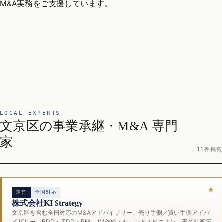
M&A実務をご支援しています。
LOCAL EXPERTS
文京区の事業承継・M&A 専門
家
11件掲載
運営
全国対応
株式会社KI Strategy
文京区を含む全国対応のM&Aアドバイザリー。売り手側／買い手側アドバ
イザリー、BDD・ITDD・PMI、IM作成・セカンドオピニオン、事業計画策