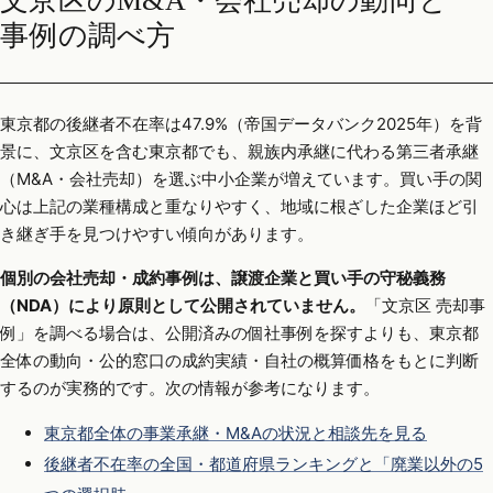
文京区のM&A・会社売却の動向と
事例の調べ方
東京都の後継者不在率は47.9%（帝国データバンク2025年）を背
景に、文京区を含む東京都でも、親族内承継に代わる第三者承継
（M&A・会社売却）を選ぶ中小企業が増えています。買い手の関
心は上記の業種構成と重なりやすく、地域に根ざした企業ほど引
き継ぎ手を見つけやすい傾向があります。
個別の会社売却・成約事例は、譲渡企業と買い手の守秘義務
（NDA）により原則として公開されていません。
「文京区 売却事
例」を調べる場合は、公開済みの個社事例を探すよりも、東京都
全体の動向・公的窓口の成約実績・自社の概算価格をもとに判断
するのが実務的です。次の情報が参考になります。
東京都全体の事業承継・M&Aの状況と相談先を見る
後継者不在率の全国・都道府県ランキングと「廃業以外の5