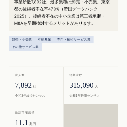
事業所数7,892社、最多業種は卸売・小売業。東京
都の後継者不在率47.9%（帝国データバンク
2025）、後継者不在の中小企業は第三者承継・
M&Aを早期検討するメリットがあります。
卸売・小売業
不動産業
専門・技術サービス業
その他サービス業
法人数
従業者数
7,892
315,090
社
人
令和3年経済センサス
令和3年経済センサス
推計市場規模
11.1
兆円