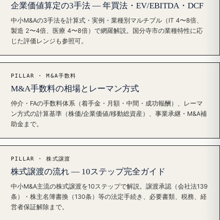
企業価値算定の3手法 — 年買法・EV/EBITDA・DCF
中小M&Aの3手法を計算式・実例・業種別マルチプル（IT 4〜8倍、
製造 2〜4倍、医療 4〜8倍）で網羅解説。国分寺市の業種特性に応
じた評価レンジも参照可。
PILLAR · M&A手数料
M&A手数料の相場とレーマン方式
仲介・FAの手数料体系（着手金・月額・中間・成功報酬）、レーマ
ン方式の計算基準（株価/企業価値/移動総資産）、事業承継・M&A補
助金まで。
PILLAR · 株式譲渡
株式譲渡の流れ — 10ステップ完全ガイド
中小M&A主流の株式譲渡を10ステップで解説。譲渡承認（会社法139
条）・株主名簿書換（130条）等の法定手続き、必要書類、税務、経
営者保証解除まで。