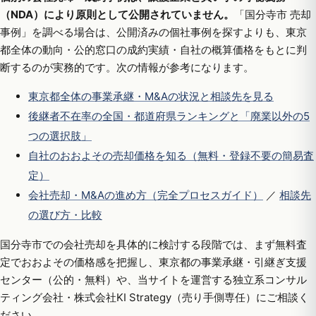
（NDA）により原則として公開されていません。
「国分寺市 売却
事例」を調べる場合は、公開済みの個社事例を探すよりも、東京
都全体の動向・公的窓口の成約実績・自社の概算価格をもとに判
断するのが実務的です。次の情報が参考になります。
東京都全体の事業承継・M&Aの状況と相談先を見る
後継者不在率の全国・都道府県ランキングと「廃業以外の5
つの選択肢」
自社のおおよその売却価格を知る（無料・登録不要の簡易査
定）
会社売却・M&Aの進め方（完全プロセスガイド）
／
相談先
の選び方・比較
国分寺市での会社売却を具体的に検討する段階では、まず無料査
定でおおよその価格感を把握し、東京都の事業承継・引継ぎ支援
センター（公的・無料）や、当サイトを運営する独立系コンサル
ティング会社・株式会社KI Strategy（売り手側専任）にご相談く
ださい。