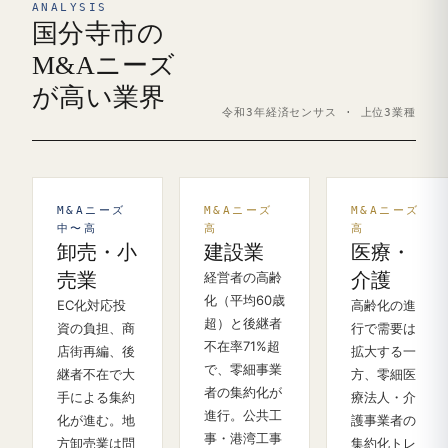
ANALYSIS
国分寺市の
M&Aニーズ
が高い業界
令和3年経済センサス · 上位3業種
M&Aニーズ
M&Aニーズ
M&Aニーズ
中〜高
高
高
卸売・小
建設業
医療・
売業
経営者の高齢
介護
化（平均60歳
EC化対応投
高齢化の進
超）と後継者
資の負担、商
行で需要は
不在率71%超
店街再編、後
拡大する一
で、零細事業
継者不在で大
方、零細医
者の集約化が
手による集約
療法人・介
進行。公共工
化が進む。地
護事業者の
事・港湾工事
方卸売業は問
集約化トレ