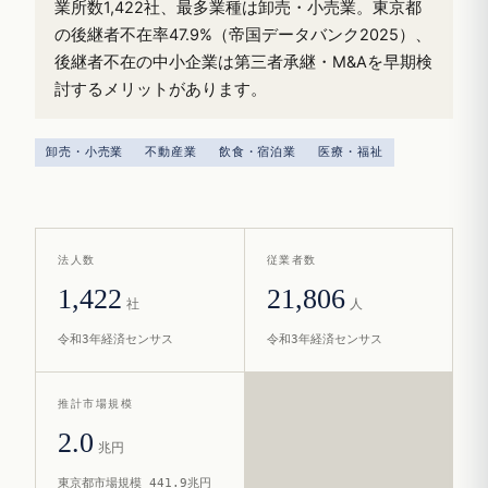
業所数1,422社、最多業種は卸売・小売業。東京都
の後継者不在率47.9%（帝国データバンク2025）、
後継者不在の中小企業は第三者承継・M&Aを早期検
討するメリットがあります。
卸売・小売業
不動産業
飲食・宿泊業
医療・福祉
法人数
従業者数
1,422
21,806
社
人
令和3年経済センサス
令和3年経済センサス
推計市場規模
2.0
兆円
東京都市場規模 441.9兆円