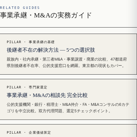
RELATED GUIDES
事業承継・M&Aの実務ガイド
PILLAR · 事業承継の基礎
後継者不在の解決方法 — 5つの選択肢
親族内・社内承継・第三者M&A・事業譲渡・廃業の比較、47都道府
県別後継者不在率、公的支援窓口を網羅。東京都の現状もカバー。
PILLAR · 専門家選定
事業承継・M&Aの相談先 完全比較
公的支援機関・銀行・税理士・M&A仲介・FA・M&Aコンサルの6カテ
ゴリを中立比較。双方代理問題、選定5チェックポイント。
PILLAR · 企業価値算定