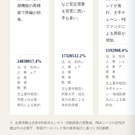
など安定需要
屋機能の再構
ンドが進
を背景に買い
築で再編が頻
行。大手チ
手も多い。
発。
ェーン・PE
ファンドに
よる買収が
増加。
119
296
8.4%
173
205
12.2%
法
全
市内
248
380
17.4%
人
事
シェ
法
全
市内シ
企
業
ア
人
事
ェア
法
全
市内シ
業
者
企
業
人
事
ェア
数
数
業
者
企
業
数
数
業
者
主な案件類型:
数
数
主な案件類型:
大手チェー
主な案件類型:
同業大手・地元
ン・地域医療
同業上位企業・
有力企業による
法人による集
商社による集約
友好的承継
約化
※ 企業等数は令和3年経済センサス‐活動調査の実数値。M&Aニーズの定性評
価は中小企業庁・帝国データバンク等の業界統計に基づく当社解釈。