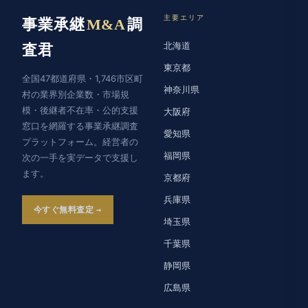
主要エリア
事業承継
M&A
調
北海道
査君
東京都
全国47都道府県・1,746市区町
神奈川県
村の業界別企業数・市場規
模・後継者不在率・公的支援
大阪府
窓口を網羅する事業承継調査
愛知県
プラットフォーム。経営者の
福岡県
次の一手を実データで支援し
ます。
京都府
兵庫県
今すぐ無料査定
埼玉県
千葉県
静岡県
広島県