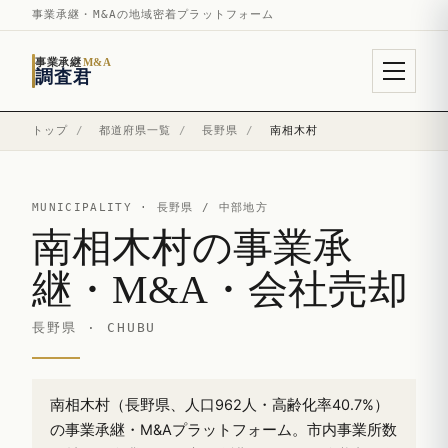
事業承継・M&Aの地域密着プラットフォーム
事業承継
M&A
調査君
トップ
/
都道府県一覧
/
長野県
/
南相木村
MUNICIPALITY ·
長野県
/ 中部地方
南相木村の事業承
継・M&A・会社売却
長野県 · CHUBU
南相木村（長野県、人口962人・高齢化率40.7%）
の事業承継・M&Aプラットフォーム。市内事業所数