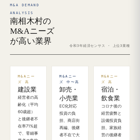
M&A DEMAND
ANALYSIS
南相木村の
M&Aニーズ
が高い業界
令和3年経済センサス · 上位3業種
M&Aニー
M&Aニー
M&Aニー
ズ 高
ズ 中〜高
ズ 高
建設業
卸売・
宿泊・
経営者の高
小売業
飲食業
齢化（平均
EC化対応
コロナ後の
60歳超）
投資の負
経営疲弊と
と後継者不
担、商店街
設備投資負
在率71%超
再編、後継
担、家族経
で、零細事
者不在で大
営の後継者