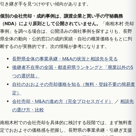
引き継ぎ手を見つけやすい傾向があります。
個別の会社売却・成約事例は、譲渡企業と買い手の守秘義務
（NDA）により原則として公開されていません。
「南相木村 売却
事例」を調べる場合は、公開済みの個社事例を探すよりも、長野
県全体の動向・公的窓口の成約実績・自社の概算価格をもとに判
断するのが実務的です。次の情報が参考になります。
長野県全体の事業承継・M&Aの状況と相談先を見る
後継者不在率の全国・都道府県ランキングと「廃業以外の5
つの選択肢」
自社のおおよその売却価格を知る（無料・登録不要の簡易査
定）
会社売却・M&Aの進め方（完全プロセスガイド）
／
相談先
の選び方・比較
南相木村での会社売却を具体的に検討する段階では、まず無料査
定でおおよその価格感を把握し、長野県の事業承継・引継ぎ支援