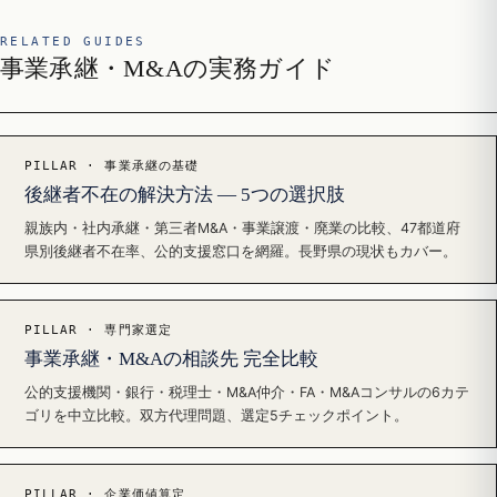
RELATED GUIDES
事業承継・M&Aの実務ガイド
PILLAR · 事業承継の基礎
後継者不在の解決方法 — 5つの選択肢
親族内・社内承継・第三者M&A・事業譲渡・廃業の比較、47都道府
県別後継者不在率、公的支援窓口を網羅。長野県の現状もカバー。
PILLAR · 専門家選定
事業承継・M&Aの相談先 完全比較
公的支援機関・銀行・税理士・M&A仲介・FA・M&Aコンサルの6カテ
ゴリを中立比較。双方代理問題、選定5チェックポイント。
PILLAR · 企業価値算定