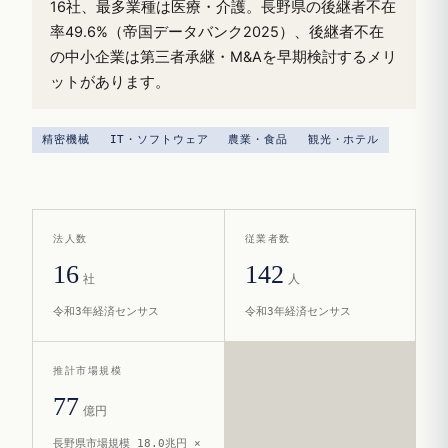
16社、最多業種は医療・介護。長野県の後継者不在
率49.6%（帝国データバンク2025）、後継者不在
の中小企業は第三者承継・M&Aを早期検討するメリ
ットがあります。
精密機械
IT・ソフトウェア
農業・食品
観光・ホテル
法人数
従業者数
16
142
社
人
令和3年経済センサス
令和3年経済センサス
推計市場規模
77
億円
長野県市場規模 18.0兆円 ×