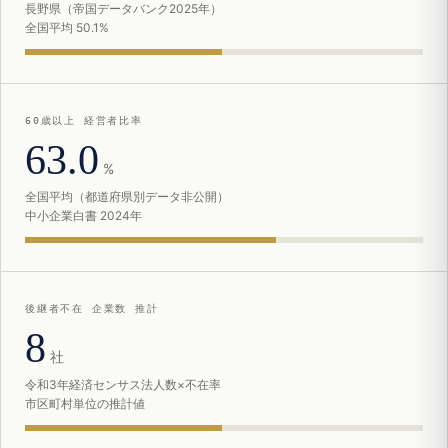
長野県（帝国データバンク2025年）
全国平均 50.1%
60歳以上 経営者比率
63.0
%
全国平均（都道府県別データ非公開）
中小企業白書 2024年
後継者不在 企業数 推計
8
社
令和3年経済センサス法人数×不在率
市区町村単位の推計値