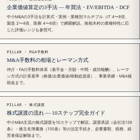
企業価値算定の3手法 — 年買法・EV/EBITDA・DCF
中小M&Aの3手法を計算式・実例・業種別マルチプル（IT 4〜8倍、
製造 2〜4倍、医療 4〜8倍）で網羅解説。南相木村の業種特性に応
じた評価レンジも参照可。
PILLAR · M&A手数料
M&A手数料の相場とレーマン方式
仲介・FAの手数料体系（着手金・月額・中間・成功報酬）、レーマ
ン方式の計算基準（株価/企業価値/移動総資産）、事業承継・M&A補
助金まで。
PILLAR · 株式譲渡
株式譲渡の流れ — 10ステップ完全ガイド
中小M&A主流の株式譲渡を10ステップで解説。譲渡承認（会社法139
条）・株主名簿書換（130条）等の法定手続き、必要書類、税務、経
営者保証解除まで。