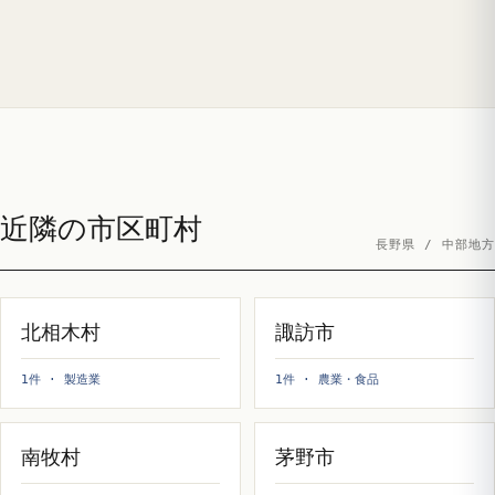
近隣の市区町村
長野県 / 中部地方
北相木村
諏訪市
1件 · 製造業
1件 · 農業・食品
南牧村
茅野市