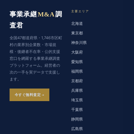
主要エリア
事業承継
M&A
調
北海道
査君
東京都
全国47都道府県・1,746市区町
神奈川県
村の業界別企業数・市場規
模・後継者不在率・公的支援
大阪府
窓口を網羅する事業承継調査
愛知県
プラットフォーム。経営者の
福岡県
次の一手を実データで支援し
ます。
京都府
兵庫県
今すぐ無料査定
埼玉県
千葉県
静岡県
広島県