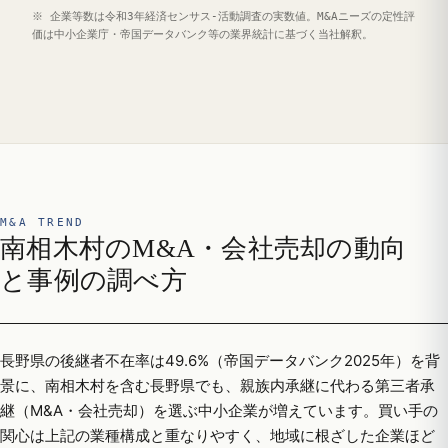
※ 企業等数は令和3年経済センサス‐活動調査の実数値。M&Aニーズの定性評
価は中小企業庁・帝国データバンク等の業界統計に基づく当社解釈。
M&A TREND
南相木村のM&A・会社売却の動向
と事例の調べ方
長野県の後継者不在率は49.6%（帝国データバンク2025年）を背
景に、南相木村を含む長野県でも、親族内承継に代わる第三者承
継（M&A・会社売却）を選ぶ中小企業が増えています。買い手の
関心は上記の業種構成と重なりやすく、地域に根ざした企業ほど