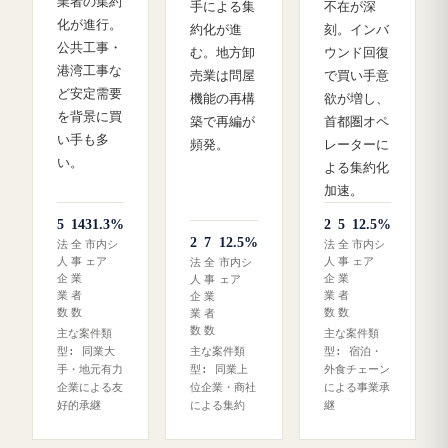
業者の集約
手による集
不在が深
化が進行。
約化が進
刻。インバ
公共工事・
む。地方卸
ウンド回復
港湾工事な
売業は問屋
で買い手意
ど安定需要
機能の再構
欲が増し、
を背景に買
築で再編が
首都圏オペ
い手も多
頻発。
レーターに
い。
よる集約化
加速。
5
14
31.3%
2
5
12.5%
2
7
12.5%
法
全
市内シ
法
全
市内シ
人
事
ェア
人
事
ェア
法
全
市内シ
企
業
企
業
人
事
ェア
業
者
業
者
企
業
数
数
数
数
業
者
数
数
主な案件類
主な案件類
型: 同業大
主な案件類
型: 宿泊・
手・地元有力
型: 同業上
外食チェーン
企業による友
位企業・商社
による事業承
好的承継
による集約
継