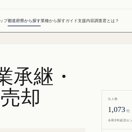
ップ
都道府県から探す
業種から探す
ガイド
支援内容
調査君とは？
業承継・
社売却
法人数
1,073
社
令和3年経済セ