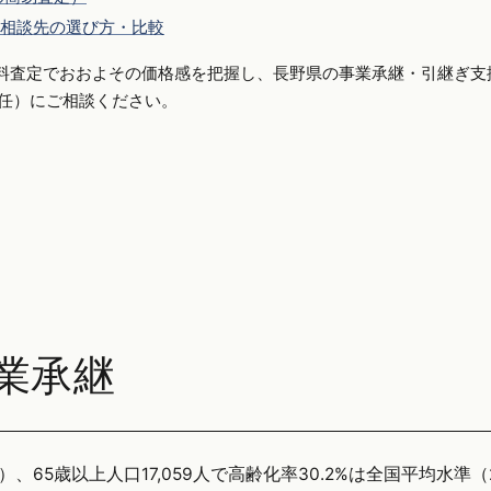
相談先の選び方・比較
料査定でおおよその価格感を把握し、長野県の事業承継・引継ぎ支
側専任）にご相談ください。
業承継
、65歳以上人口17,059人で高齢化率30.2%は全国平均水準（2