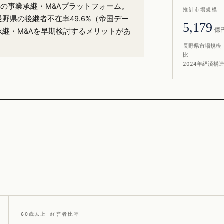
%）の事業承継・M&Aプラットフォーム。
推計市場規模
長野県の後継者不在率49.6%（帝国デー
5,179
億
承継・M&Aを早期検討するメリットがあ
長野県市場規模 
比
2024年経済構
60歳以上 経営者比率