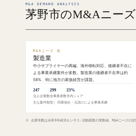
M&A DEMAND ANALYSIS
茅野市のM&Aニー
M&Aニーズ 高
製造業
中小サプライヤーの再編、海外移転対応、後継者不在に
よる事業承継案件が多数。製造業の後継者不在率は約
58%、特に地方の家族経営が課題。
247
299
23%
法人企業数
全事業者数
市内シェア
主な案件類型: 同業他社・元請けによる事業承継
※ 企業等数は令和3年経済センサス‐活動調査の実数値。M&Aニーズの