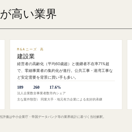
ズが高い業界
M&Aニーズ 高
建設業
経営者の高齢化（平均60歳超）と後継者不在率71%超
で、零細事業者の集約化が進行。公共工事・港湾工事な
ど安定需要を背景に買い手も多い。
189
260
17.6%
法人企業数
全事業者数
市内シェア
主な案件類型: 同業大手・地元有力企業による友好的承継
定性評価は中小企業庁・帝国データバンク等の業界統計に基づく当社解釈。