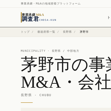
事業承継・M&Aの地域密着プラットフォーム
事業承継
M&A
ト
調査君
CHOSA-KUN
トップ
/
都道府県一覧
/
長野県
/
茅野市
MUNICIPALITY ·
長野県
/ 中部地方
茅野市の事
M&A・会
長野県 · CHUBU