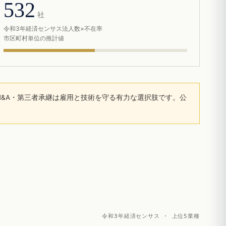
532
社
令和3年経済センサス法人数×不在率
市区町村単位の推計値
&A・第三者承継は雇用と技術を守る有力な選択肢です。公
令和3年経済センサス · 上位5業種