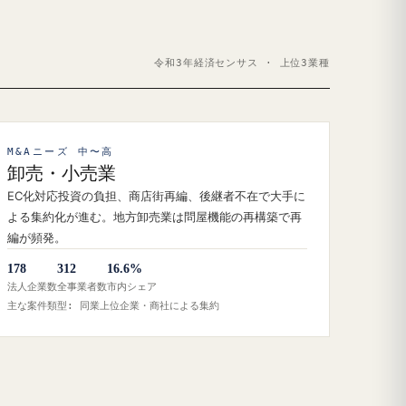
令和3年経済センサス · 上位3業種
M&Aニーズ 中〜高
卸売・小売業
EC化対応投資の負担、商店街再編、後継者不在で大手に
よる集約化が進む。地方卸売業は問屋機能の再構築で再
編が頻発。
178
312
16.6%
法人企業数
全事業者数
市内シェア
主な案件類型: 同業上位企業・商社による集約