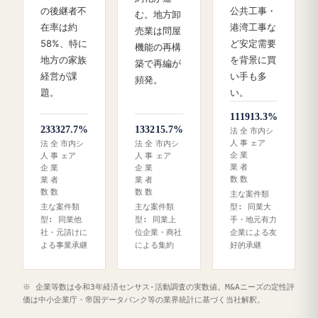
の後継者不
公共工事・
む。地方卸
在率は約
港湾工事な
売業は問屋
58%、特に
ど安定需要
機能の再構
地方の家族
を背景に買
築で再編が
経営が課
い手も多
頻発。
題。
い。
11
19
13.3%
23
33
27.7%
13
32
15.7%
法
全
市内シ
人
事
ェア
法
全
市内シ
法
全
市内シ
企
業
人
事
ェア
人
事
ェア
業
者
企
業
企
業
数
数
業
者
業
者
数
数
数
数
主な案件類
主な案件類
主な案件類
型: 同業大
型: 同業他
型: 同業上
手・地元有力
社・元請けに
位企業・商社
企業による友
よる事業承継
による集約
好的承継
※ 企業等数は令和3年経済センサス‐活動調査の実数値。M&Aニーズの定性評
価は中小企業庁・帝国データバンク等の業界統計に基づく当社解釈。