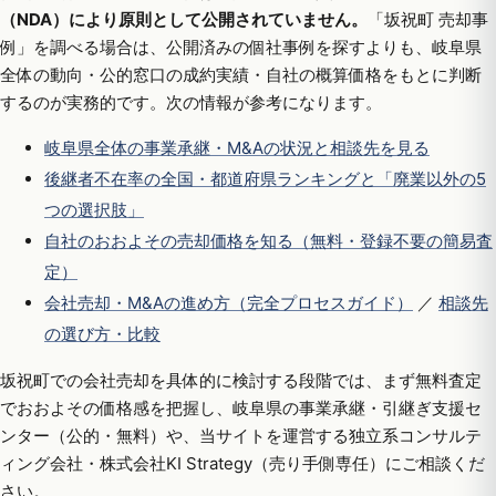
（NDA）により原則として公開されていません。
「坂祝町 売却事
例」を調べる場合は、公開済みの個社事例を探すよりも、岐阜県
全体の動向・公的窓口の成約実績・自社の概算価格をもとに判断
するのが実務的です。次の情報が参考になります。
岐阜県全体の事業承継・M&Aの状況と相談先を見る
後継者不在率の全国・都道府県ランキングと「廃業以外の5
つの選択肢」
自社のおおよその売却価格を知る（無料・登録不要の簡易査
定）
会社売却・M&Aの進め方（完全プロセスガイド）
／
相談先
の選び方・比較
坂祝町での会社売却を具体的に検討する段階では、まず無料査定
でおおよその価格感を把握し、岐阜県の事業承継・引継ぎ支援セ
ンター（公的・無料）や、当サイトを運営する独立系コンサルテ
ィング会社・株式会社KI Strategy（売り手側専任）にご相談くだ
さい。