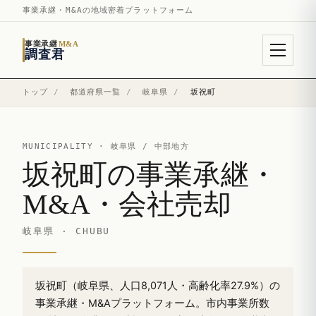
事業承継・M&Aの地域密着プラットフォーム
事業承継
M&A
調査君
トップ
/
都道府県一覧
/
岐阜県
/
坂祝町
MUNICIPALITY ·
岐阜県
/ 中部地方
坂祝町の事業承継・
M&A・会社売却
岐阜県 · CHUBU
坂祝町（岐阜県、人口8,071人・高齢化率27.9%）の
事業承継・M&Aプラットフォーム。市内事業所数