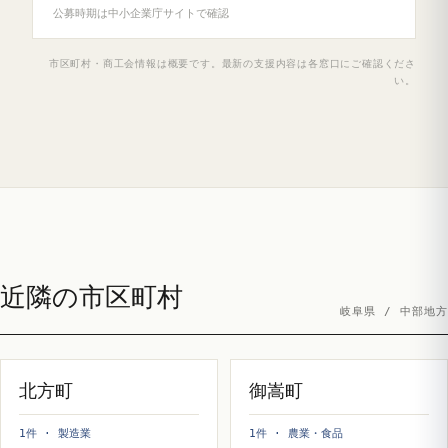
公募時期は中小企業庁サイトで確認
市区町村・商工会情報は概要です。最新の支援内容は各窓口にご確認くださ
い。
近隣の市区町村
岐阜県 / 中部地方
北方町
御嵩町
1件 · 製造業
1件 · 農業・食品