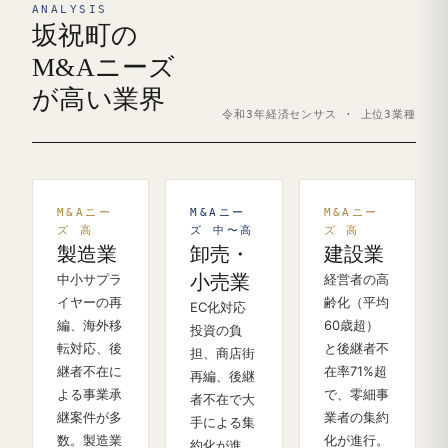
ANALYSIS
坂祝町の
M&Aニーズ
が高い業界
令和3年経済センサス · 上位3業種
M&Aニー
M&Aニー
M&Aニー
ズ 高
ズ 中〜高
ズ 高
製造業
卸売・
建設業
中小サプラ
小売業
経営者の高
イヤーの再
齢化（平均
EC化対応
編、海外移
60歳超）
投資の負
転対応、後
と後継者不
担、商店街
継者不在に
在率71%超
再編、後継
よる事業承
で、零細事
者不在で大
継案件が多
業者の集約
手による集
数。製造業
化が進行。
約化が進