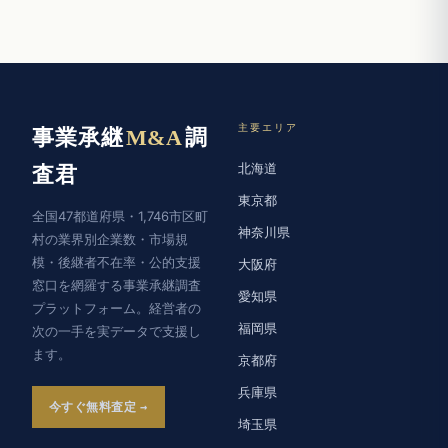
主要エリア
事業承継
M&A
調
北海道
査君
東京都
全国47都道府県・1,746市区町
神奈川県
村の業界別企業数・市場規
模・後継者不在率・公的支援
大阪府
窓口を網羅する事業承継調査
愛知県
プラットフォーム。経営者の
福岡県
次の一手を実データで支援し
ます。
京都府
兵庫県
今すぐ無料査定
埼玉県