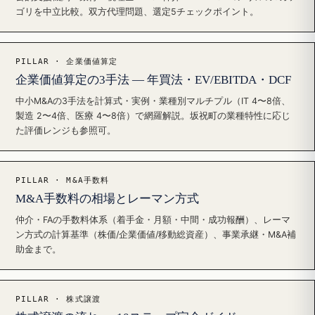
ゴリを中立比較。双方代理問題、選定5チェックポイント。
PILLAR · 企業価値算定
企業価値算定の3手法 — 年買法・EV/EBITDA・DCF
中小M&Aの3手法を計算式・実例・業種別マルチプル（IT 4〜8倍、
製造 2〜4倍、医療 4〜8倍）で網羅解説。坂祝町の業種特性に応じ
た評価レンジも参照可。
PILLAR · M&A手数料
M&A手数料の相場とレーマン方式
仲介・FAの手数料体系（着手金・月額・中間・成功報酬）、レーマ
ン方式の計算基準（株価/企業価値/移動総資産）、事業承継・M&A補
助金まで。
PILLAR · 株式譲渡