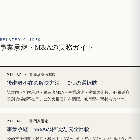
RELATED GUIDES
事業承継・M&Aの実務ガイド
PILLAR · 事業承継の基礎
後継者不在の解決方法 — 5つの選択肢
親族内・社内承継・第三者M&A・事業譲渡・廃業の比較、47都道府
県別後継者不在率、公的支援窓口を網羅。岐阜県の現状もカバー。
PILLAR · 専門家選定
事業承継・M&Aの相談先 完全比較
公的支援機関・銀行・税理士・M&A仲介・FA・M&Aコンサルの6カテ