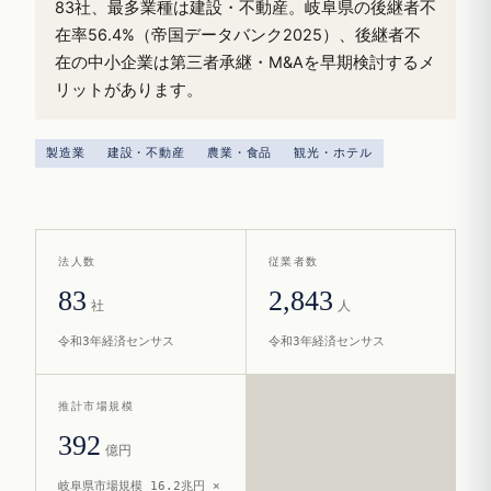
83社、最多業種は建設・不動産。岐阜県の後継者不
在率56.4%（帝国データバンク2025）、後継者不
在の中小企業は第三者承継・M&Aを早期検討するメ
リットがあります。
製造業
建設・不動産
農業・食品
観光・ホテル
法人数
従業者数
83
2,843
社
人
令和3年経済センサス
令和3年経済センサス
推計市場規模
392
億円
岐阜県市場規模 16.2兆円 ×